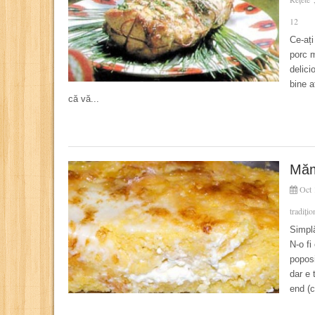
12
Ce-ați
porc 
delici
bine a
că vă...
Măm
Oct 
tradiți
Simplă
N-o fi
popos
dar e 
end (