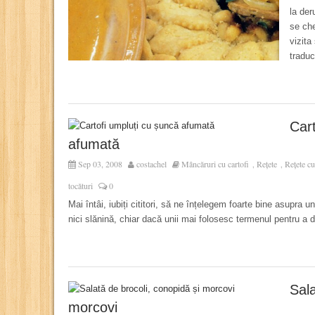
la der
se ch
vizita
traduc
Cart
afumată
Sep 03, 2008
costachel
Mâncăruri cu cartofi
Rețete
Rețete cu
,
,
tocături
0
Mai întâi, iubiți cititori, să ne înțelegem foarte bine asupra u
nici slănină, chiar dacă unii mai folosesc termenul pentru a
Sala
morcovi