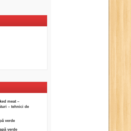
ked meat –
uri – tehnici de
pă verde
eapă verde