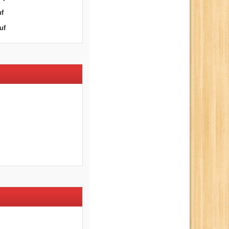
uf
uf