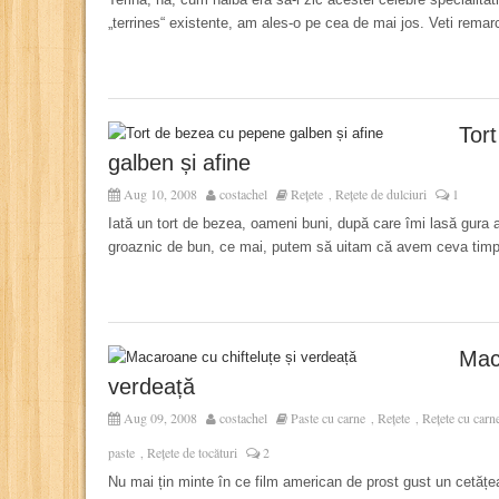
„terrines“ existente, am ales-o pe cea de mai jos. Veti rema
Tor
galben și afine
Aug 10, 2008
costachel
Rețete
Rețete de dulciuri
1
,
Iată un tort de bezea, oameni buni, după care îmi lasă gura a
groaznic de bun, ce mai, putem să uitam că avem ceva timp d
Maca
verdeață
Aug 09, 2008
costachel
Paste cu carne
Rețete
Rețete cu carn
,
,
paste
Rețete de tocături
2
,
Nu mai țin minte în ce film american de prost gust un cetățe