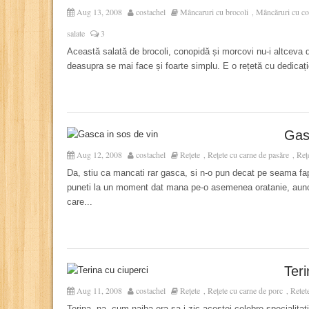
Aug 13, 2008
costachel
Mâncaruri cu brocoli
Mâncăruri cu c
,
salate
3
Această salată de brocoli, conopidă și morcovi nu-i altceva d
deasupra se mai face și foarte simplu. E o rețetă cu dedicați
Gas
Aug 12, 2008
costachel
Rețete
Rețete cu carne de pasăre
Rețe
,
,
Da, stiu ca mancati rar gasca, si n-o pun decat pe seama fa
puneti la un moment dat mana pe-o asemenea oratanie, aunci
care...
Teri
Aug 11, 2008
costachel
Rețete
Rețete cu carne de porc
Retet
,
,
Terina, na, cum naiba era sa-i zic acestei celebre specialitat