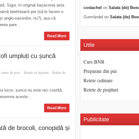
ută. Sigur, în original bazaconia asta
costachel
on
Salata (de) Boe
eamă beefsteack-pie (să le facem o
Gurmăndel
on
Salata (de) Boe
 și anglo-saxonilor, nu?), așa că
erea pare...
Read More
Utile
ofi umpluți cu șuncă
Curs BNR
Preparate din pui
 carne de porc
Rețete cu legume
Rețete de
,
,
Retete culinare
Retete de prajituri
nui lucru: șunca nu este nici costiță,
 desemna aceste...
Read More
Publicitate
tă de brocoli, conopidă și