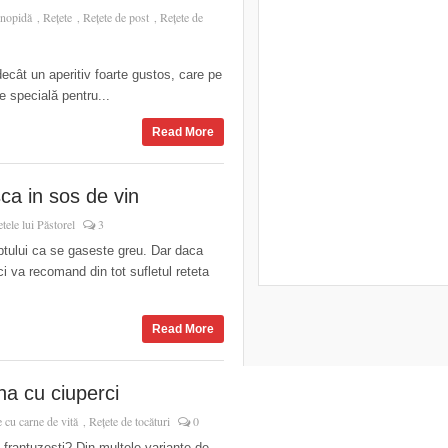
onopidă
Rețete
Rețete de post
Rețete de
,
,
,
ecât un aperitiv foarte gustos, care pe
e specială pentru...
Read More
ca in sos de vin
tele lui Păstorel
3
ptului ca se gaseste greu. Dar daca
 va recomand din tot sufletul reteta
Read More
na cu ciuperci
e cu carne de vită
Rețete de tocături
0
,
i frantuzesti? Din multele variante de