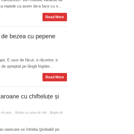
rca repede ca avem de-a face cu o...
Read More
t de bezea cu pepene
pa. E ușor de făcut, e răcoritor, e
e așteptat pe lângă frigider...
Read More
roane cu chifteluțe și
e de porc
Retete cu carne de vită
Rețete de
,
,
an oarecare se întreba (probabil pe