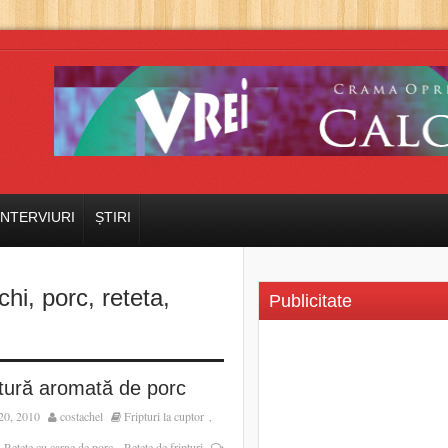
INTERVIURI
ȘTIRI
chi
,
porc
,
reteta
,
Publicitate
ptură aromată de porc
20, 2010
costachel
Fripturi la cuptor
,
Rețete cu carne de porc
Rețete de fripturi
,
,