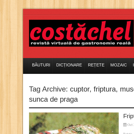
BĂUTURI
DICȚIONARE
REȚETE
MOZAIC
Tag Archive:
cuptor
,
friptura
,
mus
sunca de praga
Fri
Oct 
Rețete