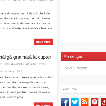
 zice dumneavoastră de o friptură de
mai deosebită, care nu numai că este
os de aromată, dar mai arată și foarte
tunci când este tăiată în felii? Nu-i așa
Read More
Pe secțiuni
ăligă gratinată la cuptor
14, 2010
costachel
Rețete
Rețete
,
onale românești
2
 și tare bună mămăliga asta la cuptor!
 ea chiar atât de elegantă pentru a
i pe mesele cele mai simandicoase,
tare nimerită pentru o masa de week-
când n-avem prea...
Read More