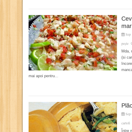
Cev
mari
Sep 
pește
Mda, n
(si ca
Incore
manca
mai apoi pentru...
Plăc
Sep 
cartofi
Între 