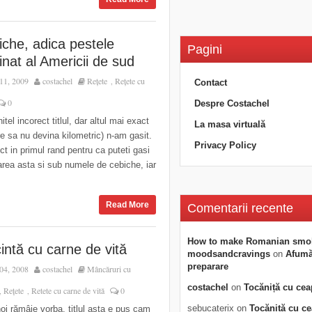
iche, adica pestele
Pagini
nat al Americii de sud
11, 2009
costachel
Rețete
Rețete cu
,
Contact
0
Despre Costachel
itel incorect titlul, dar altul mai exact
La masa virtuală
re sa nu devina kilometric) n-am gasit.
Privacy Policy
ct in primul rand pentru ca puteti gasi
rea asta si sub numele de cebiche, iar
Read More
Comentarii recente
How to make Romanian smo
intă cu carne de vită
moodsandcravings
on
Afumăt
preparare
04, 2008
costachel
Mâncăruri cu
costachel
on
Tocăniță cu cea
Rețete
Retete cu carne de vită
0
,
,
sebucaterix
on
Tocăniță cu c
noi rămâie vorba, titlul asta e pus cam