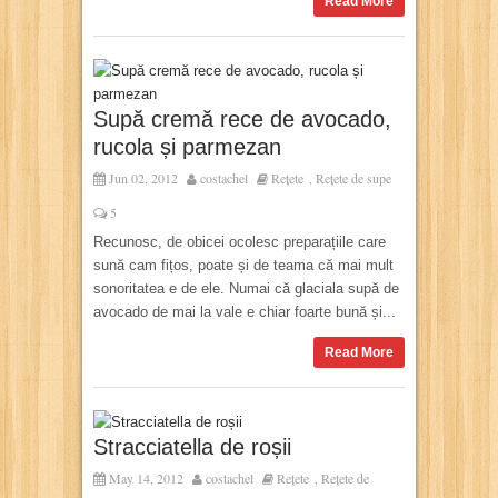
Read More
Supă cremă rece de avocado,
rucola și parmezan
Jun 02, 2012
costachel
Rețete
Rețete de supe
,
5
Recunosc, de obicei ocolesc preparațiile care
sună cam fițos, poate și de teama că mai mult
sonoritatea e de ele. Numai că glaciala supă de
avocado de mai la vale e chiar foarte bună și...
Read More
Stracciatella de roșii
May 14, 2012
costachel
Rețete
Rețete de
,