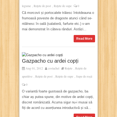
legume
Rețete de post
Rețete de supe
0
,
,
Că morcovii și portocalele trăiesc întotdeauna o
frumoasă poveste de dragoste atunci când se-
ntâlnesc în oală (salatieră, farfurie etc.) v-am
mai demonstrat în câteva rânduri. Astăzi...
Read More
Gazpacho cu ardei copți
Aug 01, 2012
costachel
Rețete
Rețete de
,
aperitive
Rețete de post
Rețete de supe
Supe de roșii
,
,
,
0
O variantă foarte gustoasă de gazpacho, ba
chiar aș putea spune, din motive de ardei copți,
discret românizată. Acuma sigur nu-i musai să
fiți de acord cu aserțiunea introductivă și să...