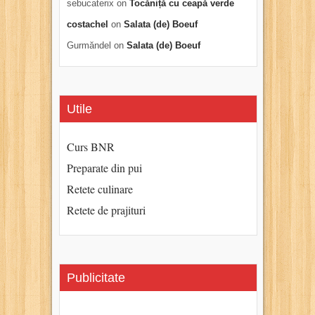
sebucaterix
on
Tocăniță cu ceapă verde
costachel
on
Salata (de) Boeuf
Gurmăndel
on
Salata (de) Boeuf
Utile
Curs BNR
Preparate din pui
Retete culinare
Retete de prajituri
Publicitate