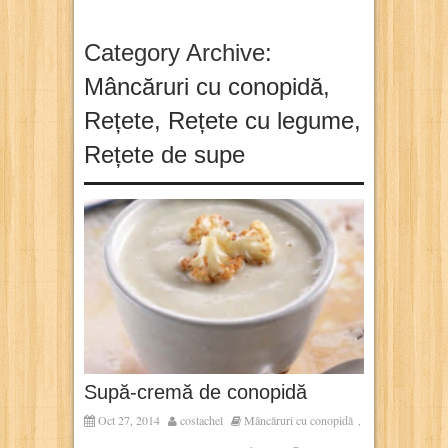
Category Archive:
Mâncăruri cu conopidă
,
Rețete
,
Rețete cu legume
,
Rețete de supe
Supă-cremă de conopidă
Oct 27, 2014
costachel
Mâncăruri cu conopidă
,