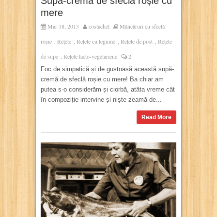
Supă-cremă de sfeclă roșie cu
mere
Mar 18, 2013
costachel
Mâncăruri cu sfeclă
roșie
Rețete
Rețete cu legume
Rețete de post
Rețete
,
,
,
,
de supe
Rețete lacto-vegetariene
2
,
Foc de simpatică și de gustoasă această supă-
cremă de sfeclă roșie cu mere! Ba chiar am
putea s-o considerăm și ciorbă, atâta vreme cât
în compoziție intervine și niște zeamă de...
Read More