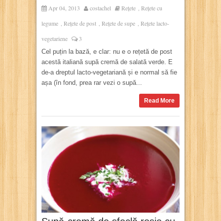
Apr 04, 2013
costachel
Rețete
Rețete cu
,
legume
Rețete de post
Rețete de supe
Rețete lacto-
,
,
,
vegetariene
3
Cel puțin la bază, e clar: nu e o rețetă de post
acestă italiană supă cremă de salată verde. E
de-a dreptul lacto-vegetariană și e normal să fie
așa (în fond, prea rar vezi o supă...
Read More