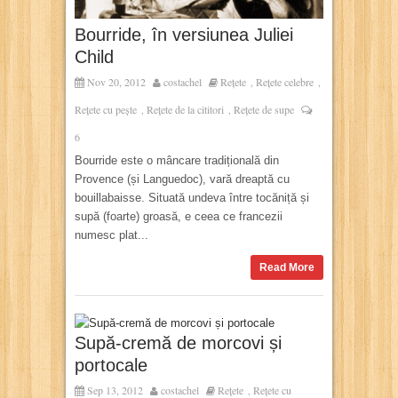
Bourride, în versiunea Juliei
Child
Nov 20, 2012
costachel
Rețete
Rețete celebre
,
,
Rețete cu pește
Rețete de la cititori
Rețete de supe
,
,
6
Bourride este o mâncare tradițională din
Provence (și Languedoc), vară dreaptă cu
bouillabaisse. Situată undeva între tocăniță și
supă (foarte) groasă, e ceea ce francezii
numesc plat...
Read More
Supă-cremă de morcovi și
portocale
Sep 13, 2012
costachel
Rețete
Rețete cu
,