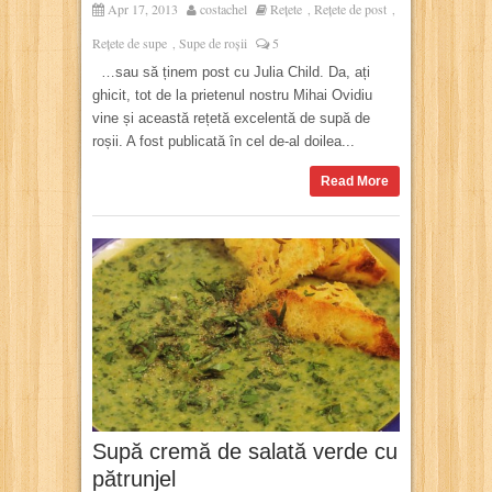
Apr 17, 2013
costachel
Rețete
Rețete de post
,
,
Rețete de supe
Supe de roșii
5
,
…sau să ținem post cu Julia Child. Da, ați
ghicit, tot de la prietenul nostru Mihai Ovidiu
vine și această rețetă excelentă de supă de
roșii. A fost publicată în cel de-al doilea...
Read More
Supă cremă de salată verde cu
pătrunjel