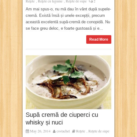
Rețete
Rețete cu legume
Rețete de supe
2
,
,
Am mai spus-o, nu mă dau în vânt după supele-
cremă. Există însă și unele excepții, precum
această excelentă supă-cremă de conopidă. Nu
se face greu deloc, e foarte gustoasă și e...
Read More
Supă cremă de ciuperci cu
whisky și nuci
May 26, 2014
costachel
Rețete
Rețete de supe
,