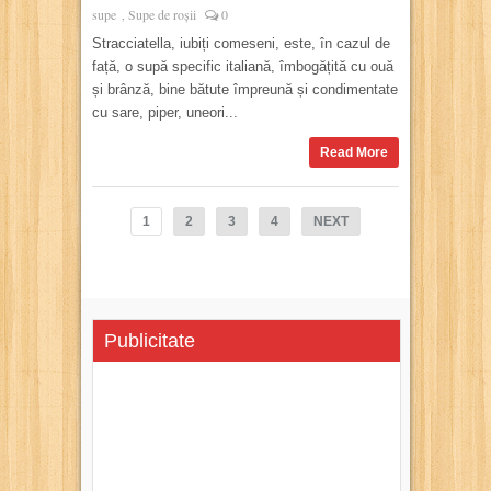
supe
Supe de roșii
0
,
Stracciatella, iubiți comeseni, este, în cazul de
față, o supă specific italiană, îmbogățită cu ouă
și brânză, bine bătute împreună și condimentate
cu sare, piper, uneori...
Read More
1
2
3
4
NEXT
Publicitate