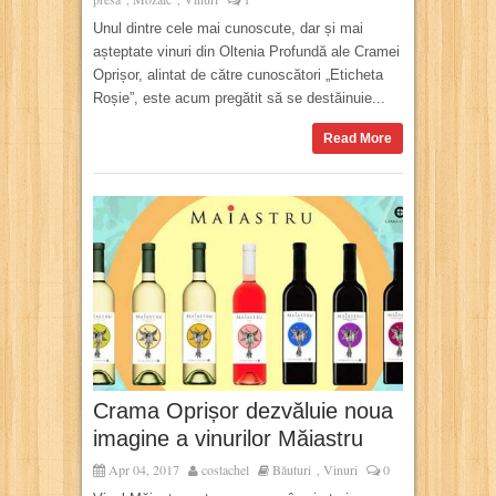
Unul dintre cele mai cunoscute, dar și mai
așteptate vinuri din Oltenia Profundă ale Cramei
Oprișor, alintat de către cunoscători „Eticheta
Roșie”, este acum pregătit să se destăinuie...
Read More
Crama Oprișor dezvăluie noua
imagine a vinurilor Măiastru
Apr 04, 2017
costachel
Băuturi
Vinuri
0
,