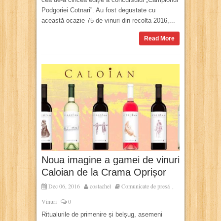
Podgoriei Cotnari”. Au fost degustate cu
această ocazie 75 de vinuri din recolta 2016,...
Read More
Noua imagine a gamei de vinuri
Caloian de la Crama Oprișor
Dec 06, 2016
costachel
Comunicate de presă
,
Vinuri
0
Ritualurile de primenire și belșug, asemeni