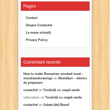
Pagini
Contact
Despre Costachel
La masa virtuală
Privacy Policy
Comentarii recente
How to make Romanian smoked meat –
moodsandcravings
on
Afumături – tehnici
de preparare
costachel
on
Tocăniță cu ceapă verde
sebucaterix
on
Tocăniță cu ceapă verde
costachel
on
Salata (de) Boeuf