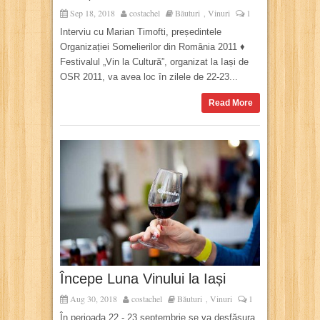
Sep 18, 2018
costachel
Băuturi
Vinuri
1
,
Interviu cu Marian Timofti, președintele
Organizației Somelierilor din România 2011 ♦
Festivalul „Vin la Cultură”, organizat la Iași de
OSR 2011, va avea loc în zilele de 22-23...
Read More
Începe Luna Vinului la Iași
Aug 30, 2018
costachel
Băuturi
Vinuri
1
,
În perioada 22 - 23 septembrie se va desfășura