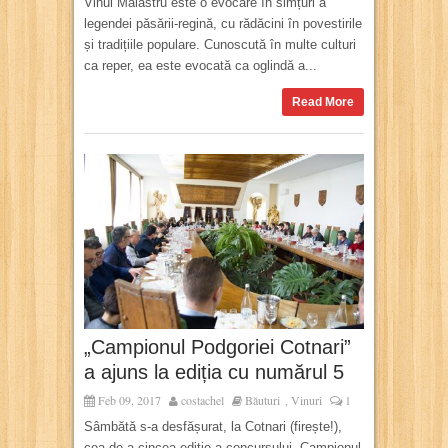
Vinul Măiastru este o evocare în simțuri a
legendei păsării-regină, cu rădăcini în povestirile
și tradițiile populare. Cunoscută în multe culturi
ca reper, ea este evocată ca oglindă a...
Read More
„Campionul Podgoriei Cotnari”
a ajuns la ediția cu numărul 5
Feb 09, 2017
costachel
Băuturi
Vinuri
1
,
Sâmbătă s-a desfășurat, la Cotnari (firește!),
cea de-a cincea ediție a concursului „Campionul