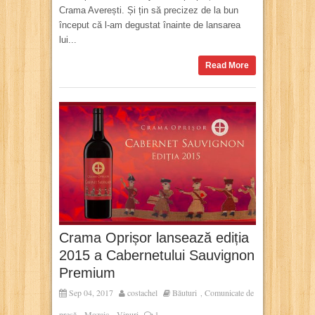
Crama Averești. Și țin să precizez de la bun
început că l-am degustat înainte de lansarea
lui...
Read More
Crama Oprișor lansează ediția
2015 a Cabernetului Sauvignon
Premium
Sep 04, 2017
costachel
Băuturi
Comunicate de
,
presă
Mozaic
Vinuri
1
,
,