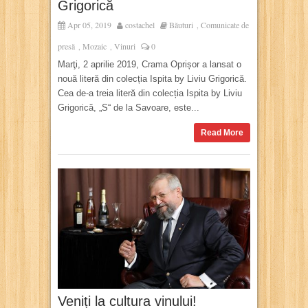
Grigorică
Apr 05, 2019
costachel
Băuturi
Comunicate de
,
presă
Mozaic
Vinuri
0
,
,
Marţi, 2 aprilie 2019, Crama Oprișor a lansat o
nouă literă din colecția Ispita by Liviu Grigorică.
Cea de-a treia literă din colecția Ispita by Liviu
Grigorică, „S“ de la Savoare, este...
Read More
Veniți la cultura vinului!