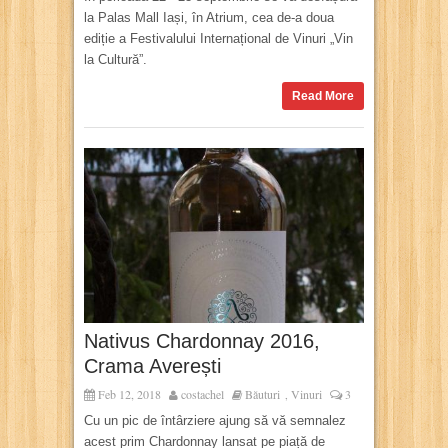
la Palas Mall Iași, în Atrium, cea de-a doua
ediție a Festivalului Internațional de Vinuri „Vin
la Cultură”.
Read More
Nativus Chardonnay 2016,
Crama Averești
Feb 12, 2018
costachel
Băuturi
Vinuri
3
,
Cu un pic de întârziere ajung să vă semnalez
acest prim Chardonnay lansat pe piață de