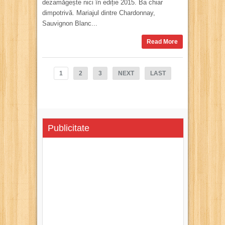
dezamăgește nici în ediție 2015. Ba chiar
dimpotrivă. Mariajul dintre Chardonnay,
Sauvignon Blanc...
Read More
1
2
3
NEXT
LAST
Publicitate