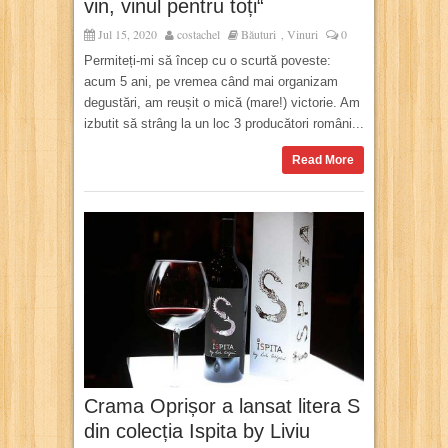
vin, vinul pentru toți“
Jul 15, 2020
costachel
Băuturi
Vinuri
0
,
Permiteți-mi să încep cu o scurtă poveste:
acum 5 ani, pe vremea când mai organizam
degustări, am reușit o mică (mare!) victorie. Am
izbutit să strâng la un loc 3 producători români...
Read More
Crama Oprișor a lansat litera S
din colecția Ispita by Liviu