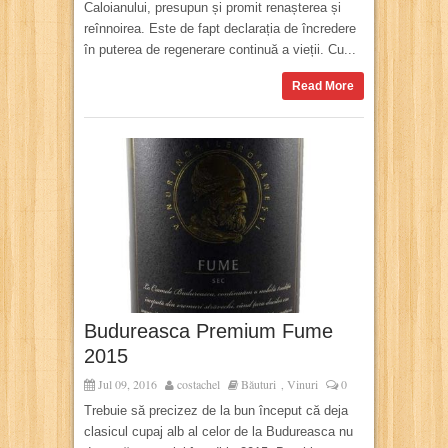
Caloianului, presupun și promit renașterea și
reînnoirea. Este de fapt declarația de încredere
în puterea de regenerare continuă a vieții. Cu...
Read More
Budureasca Premium Fume
2015
Jul 09, 2016
costachel
Băuturi
Vinuri
0
,
Trebuie să precizez de la bun început că deja
clasicul cupaj alb al celor de la Budureasca nu