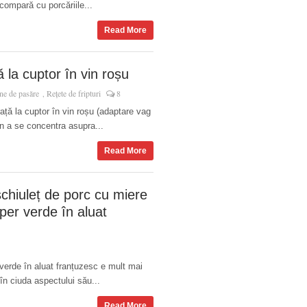
ompară cu porcăriile...
Read More
 la cuptor în vin roșu
rne de pasăre
Rețete de fripturi
8
,
ță la cuptor în vin roșu (adaptare vag
in a se concentra asupra...
Read More
chiuleț de porc cu miere
iper verde în aluat
verde în aluat franțuzesc e mult mai
în ciuda aspectului său...
Read More