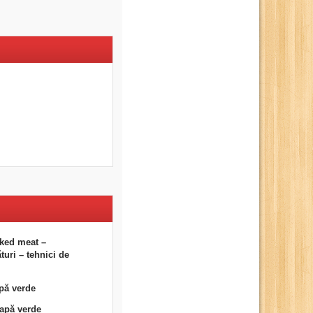
ked meat –
uri – tehnici de
pă verde
eapă verde