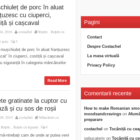
hiuleț de porc în aluat
țuzesc cu ciuperci,
Pagini
iță și cașcaval
04, 2016
costachel
Rețete
Rețete cu
,
Contact
e porc
3
Despre Costachel
mușchiuleț de porc în aluat franțuzesc
La masa virtuală
cat” în ciuperci, costiță și cașcaval
cu siguranță în categoria mâncărurilor
Privacy Policy
Read More
Comentarii recente
te gratinate la cuptor cu
ză și cu sos de roșii
How to make Romanian smo
moodsandcravings
on
Afumăt
09, 2015
costachel
Mâncăruri cu
preparare
Rețete
Rețete cu legume
0
,
,
costachel
on
Tocăniță cu cea
mă-ntrebați cam de unde ar putea veni
sebucaterix
on
Tocăniță cu c