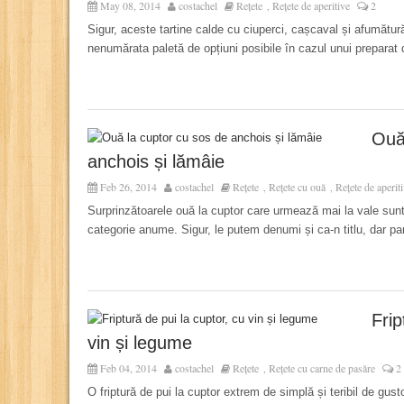
May 08, 2014
costachel
Rețete
Rețete de aperitive
2
,
Sigur, aceste tartine calde cu ciuperci, cașcaval și afumătur
nenumărata paletă de opțiuni posibile în cazul unui preparat d
Ouă
anchois și lămâie
Feb 26, 2014
costachel
Rețete
Rețete cu ouă
Rețete de aperit
,
,
Surprinzătoarele ouă la cuptor care urmează mai la vale sunt
categorie anume. Sigur, le putem denumi și ca-n titlu, dar pa
Frip
vin și legume
Feb 04, 2014
costachel
Rețete
Rețete cu carne de pasăre
2
,
O friptură de pui la cuptor extrem de simplă și teribil de gu