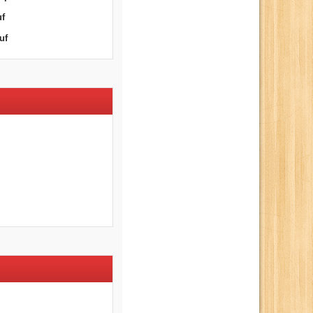
uf
uf