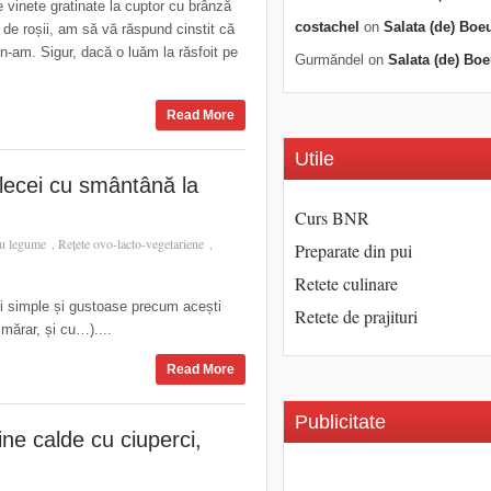
 vinete gratinate la cuptor cu brânză
costachel
on
Salata (de) Boe
 de roșii, am să vă răspund cinstit că
n-am. Sigur, dacă o luăm la răsfoit pe
Gurmăndel
on
Salata (de) Boe
Read More
Utile
lecei cu smântână la
Curs BNR
cu legume
Rețete ovo-lacto-vegetariene
,
,
Preparate din pui
Retete culinare
ii simple și gustoase precum acești
Retete de prajituri
mărar, și cu…)....
Read More
Publicitate
ine calde cu ciuperci,