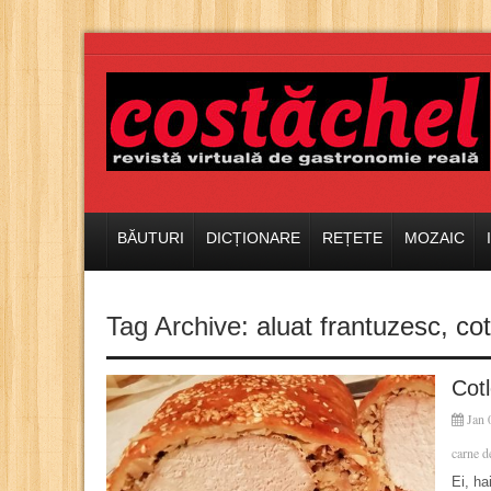
BĂUTURI
DICȚIONARE
REȚETE
MOZAIC
Tag Archive:
aluat frantuzesc
,
cot
Cotl
Jan 
carne d
Ei, ha