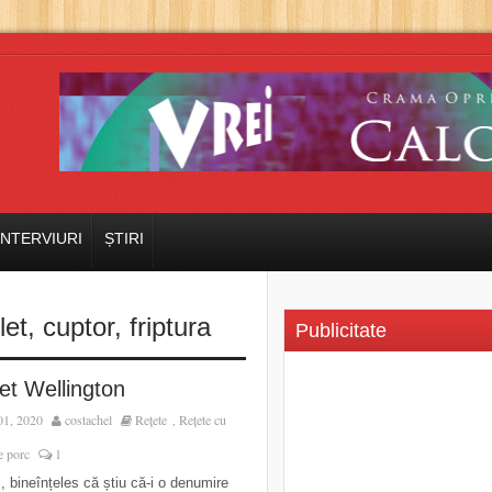
INTERVIURI
ȘTIRI
let
,
cuptor
,
friptura
Publicitate
et Wellington
01, 2020
costachel
Rețete
Rețete cu
,
e porc
1
i, bineînțeles că știu că-i o denumire