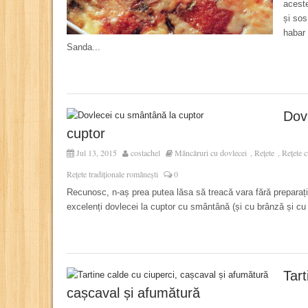
aceste
și sos
habar 
Sanda...
Dov
cuptor
Jul 13, 2015
costachel
Mâncăruri cu dovlecei
Rețete
Rețete 
,
,
Rețete tradiționale românești
0
Recunosc, n-aș prea putea lăsa să treacă vara fără preparaț
excelenți dovlecei la cuptor cu smântână (și cu brânză și cu 
Tart
cașcaval și afumătură