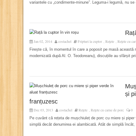
variantele cu „condimente-minune”. Leguma-i legumă, nu se c
Rață
Jan 02, 2014
costachel
Fripturi la cuptor
Rețete
Rețete cu ca
,
,
Firește că, în momentul în care a poposit pe masă această ra
modernizată după Al. O. Teodoreanu), discuțiile au sfârșit pr
Muș
și p
franțuzesc
Dec 03, 2013
costachel
Rețete
Rețete cu carne de porc
0
,
Pe cuvânt că rețeta de mușchiuleț de porc cu miere și piper 
simplă decât denumirea ei alambicată. Atât de simplă încât, 