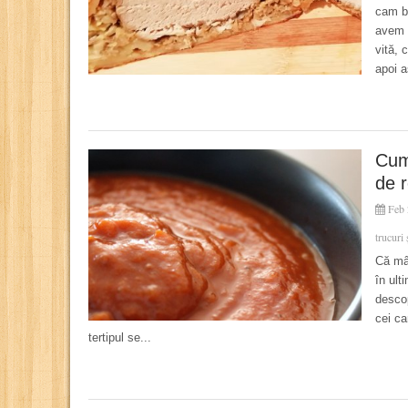
cam b
avem 
vită, 
apoi a
Cum
de r
Feb 
trucuri 
Că mâ
în ult
descop
cei ca
tertipul se...