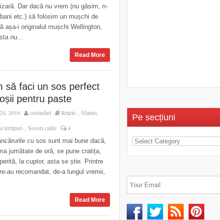
izară. Dar dacă nu vrem (nu găsim, n-
bani etc.) să folosim un mușchi de
că așa-i originalul mușchi Wellington,
sta nu...
Read More
 să faci un sos perfect
oșii pentru paste
24, 2016
costachel
Rețete
Sfaturi,
,
Pe secțiuni
și tertipuri
Sosuri calde
4
,
ncărurile cu sos sunt mai bune dacă,
ima jumătate de oră, se pune cratița,
erită, la cuptor, asta se știe. Printre
re-au recomandat, de-a lungul vremii,
Read More