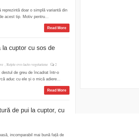
ă reprezintă doar o simplă variantă din
e acest tip. Motiv pentru...
Read More
 la cuptor cu sos de
ive
Rețete ovo-lacto-vegetariene
2
,
 destul de greu de încadrat într-o
rcă aduc cu ele și o mică adiere...
Read More
tură de pui la cuptor, cu
stoasă, incomparabil mai bună față de