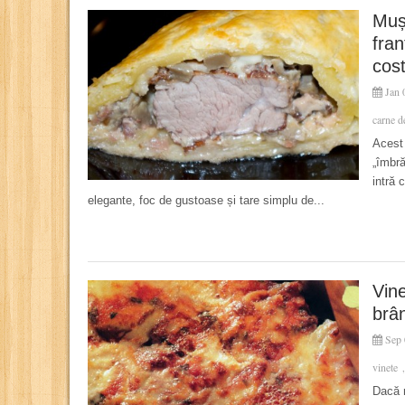
Mușc
fran
cost
Jan 
carne d
Acest 
„îmbră
intră 
elegante, foc de gustoase și tare simplu de...
Vine
brân
Sep 
vinete
Dacă 