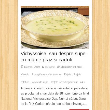
Vichyssoise, sau despre supe-
cremă de praz și cartofi
Dec 06, 2010
costachel
Mâncăruri cu praz
,
Mozaic
Poveștile rețetelor celebre
Rețete
Rețete
,
,
,
celebre
Rețete de supe
Rețete lacto-vegetariene
9
,
,
Americanii susțin că ei au inventat supa asta și
au proclamat chiar data de 18 noiembrie ca fiind
National Vichyssoise Day. Numai că bucătarul
de la Ritz-Carlton căruia i se atribuie invenția...