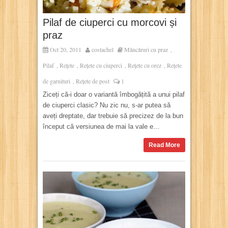
Pilaf de ciuperci cu morcovi și
praz
Oct 20, 2011
costachel
Mâncăruri cu praz
,
Pilaf
Rețete
Rețete cu ciuperci
Rețete cu orez
Rețete
,
,
,
,
de garnituri
Rețete de post
1
,
Ziceți că-i doar o variantă îmbogățită a unui pilaf
de ciuperci clasic? Nu zic nu, s-ar putea să
aveți dreptate, dar trebuie să precizez de la bun
început că versiunea de mai la vale e...
Read More