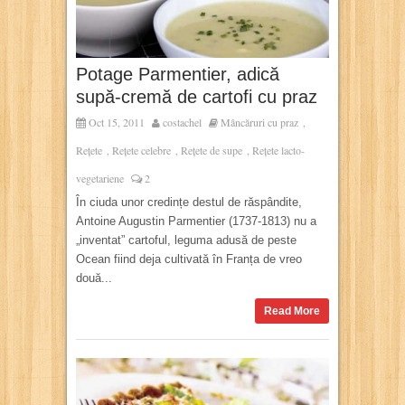
Potage Parmentier, adică
supă-cremă de cartofi cu praz
Oct 15, 2011
costachel
Mâncăruri cu praz
,
Rețete
Rețete celebre
Rețete de supe
Rețete lacto-
,
,
,
vegetariene
2
În ciuda unor credințe destul de răspândite,
Antoine Augustin Parmentier (1737-1813) nu a
„inventat” cartoful, leguma adusă de peste
Ocean fiind deja cultivată în Franța de vreo
două...
Read More