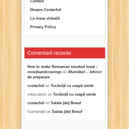
Contact
Despre Costachel
La masa virtuală
Privacy Policy
Comentarii recente
How to make Romanian smoked meat –
moodsandcravings
on
Afumături – tehnici
de preparare
costachel
on
Tocăniță cu ceapă verde
sebucaterix
on
Tocăniță cu ceapă verde
costachel
on
Salata (de) Boeuf
Gurmăndel
on
Salata (de) Boeuf