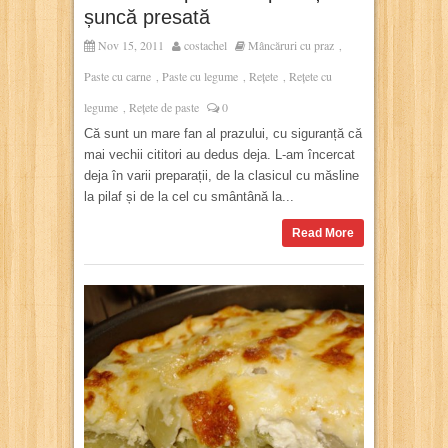
șuncă presată
Nov 15, 2011
costachel
Mâncăruri cu praz
,
Paste cu carne
Paste cu legume
Rețete
Rețete cu
,
,
,
legume
Rețete de paste
0
,
Că sunt un mare fan al prazului, cu siguranță că
mai vechii cititori au dedus deja. L-am încercat
deja în varii preparații, de la clasicul cu măsline
la pilaf și de la cel cu smântână la...
Read More