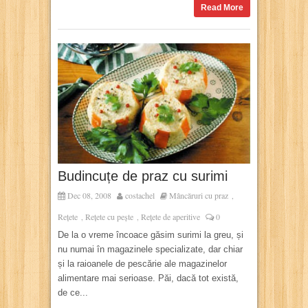
Read More
Budincuțe de praz cu surimi
Dec 08, 2008
costachel
Mâncăruri cu praz
,
Rețete
Rețete cu pește
Rețete de aperitive
0
,
,
De la o vreme încoace găsim surimi la greu, și
nu numai în magazinele specializate, dar chiar
și la raioanele de pescărie ale magazinelor
alimentare mai serioase. Păi, dacă tot există,
de ce...