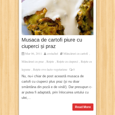
Musaca de cartofi piure cu
ciuperci și praz
Mar 06, 2011
costachel
Mâncăruri cu cartofi
,
Mâncăruri cu praz
Rețete
Rețete cu ciuperci
Rețete cu
,
,
,
legume
Rețete ovo-lacto-vegetariene
0
,
Nu, nu-i chiar de post această musaca de
cartofi cu ciuperci plus praz (și nu doar
smântâna din poză e de vină!). Dar presupun c-
ar putea fi adaptată, prin înlocuirea untului cu
ulei,...
Read More