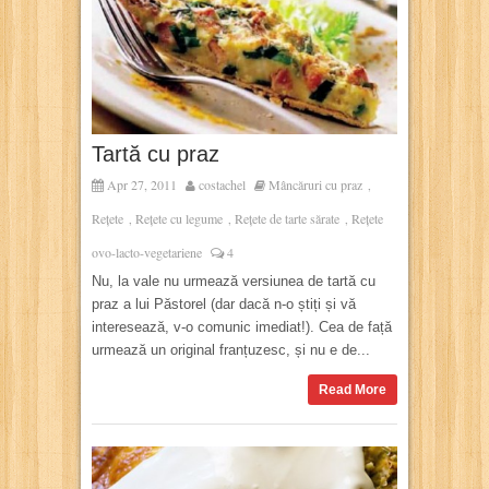
Tartă cu praz
Apr 27, 2011
costachel
Mâncăruri cu praz
,
Rețete
Rețete cu legume
Rețete de tarte sărate
Rețete
,
,
,
ovo-lacto-vegetariene
4
Nu, la vale nu urmează versiunea de tartă cu
praz a lui Păstorel (dar dacă n-o știți și vă
interesează, v-o comunic imediat!). Cea de față
urmează un original franțuzesc, și nu e de...
Read More