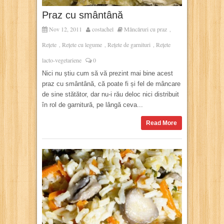
Praz cu smântână
Nov 12, 2011
costachel
Mâncăruri cu praz
,
Rețete
Rețete cu legume
Rețete de garnituri
Rețete
,
,
,
lacto-vegetariene
0
Nici nu știu cum să vă prezint mai bine acest
praz cu smântână, că poate fi și fel de mâncare
de sine stătător, dar nu-i rău deloc nici distribuit
în rol de garnitură, pe lângă ceva...
Read More