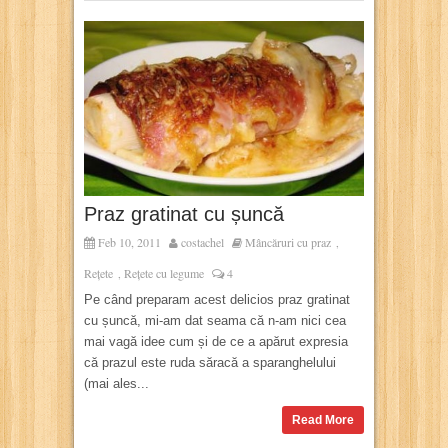
Praz gratinat cu șuncă
Feb 10, 2011
costachel
Mâncăruri cu praz
,
Rețete
Rețete cu legume
4
,
Pe când preparam acest delicios praz gratinat
cu șuncă, mi-am dat seama că n-am nici cea
mai vagă idee cum și de ce a apărut expresia
că prazul este ruda săracă a sparanghelului
(mai ales...
Read More