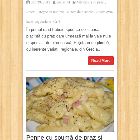
Sep 29, 2012
costachel
Mâncăruri cu praz
,
Rețete
Rețete cu legume
Rețete de plăcinte
Rețete ovo-
,
,
,
lacto-vegetariene
4
În primul rând trebuie spus că delicioasa
plăcintă cu praz care urmează mai la vale nu e
o specialitate oltenească. Rețeta ei se plimbă,
cu inerente variații regionale, din Grecia...
Read More
Penne cu spumă de praz și