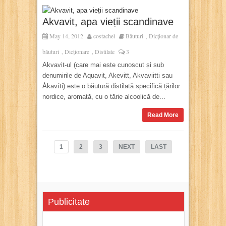
Akvavit, apa vieții scandinave
May 14, 2012
costachel
Băuturi
Dicționar de
,
băuturi
Dicționare
Distilate
3
,
,
Akvavit-ul (care mai este cunoscut și sub
denumirile de Aquavit, Akevitt, Akvaviitti sau
Ákavíti) este o băutură distilată specifică țărilor
nordice, aromată, cu o tărie alcoolică de...
Read More
1
2
3
NEXT
LAST
Publicitate