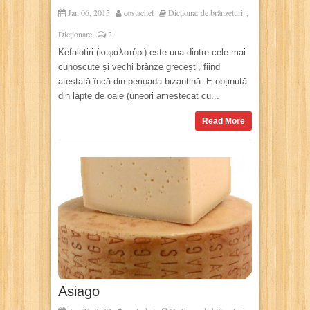
Jan 06, 2015
costachel
Dicționar de brânzeturi
,
Dicționare
2
Kefalotiri (κεφαλοτύρι) este una dintre cele mai
cunoscute și vechi brânze grecești, fiind
atestată încă din perioada bizantină. E obținută
din lapte de oaie (uneori amestecat cu...
Read More
Asiago