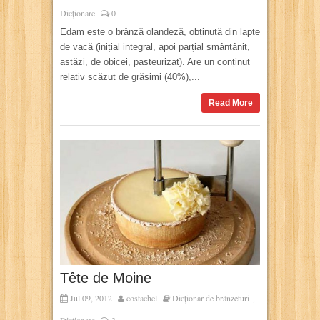
Dicționare
0
Edam este o brânză olandeză, obținută din lapte
de vacă (inițial integral, apoi parțial smântânit,
astăzi, de obicei, pasteurizat). Are un conținut
relativ scăzut de grăsimi (40%),...
Read More
Tête de Moine
Jul 09, 2012
costachel
Dicționar de brânzeturi
,