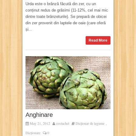
Urda este o brânză făcută din zer, cu un
conținut redus de grăsimi (11-12%, cel mai mic
dintre toate brânzeturile). Se prepară de obicei
din zer provenit din laptele de oaie (care oferă
și...
Read More
Anghinare
May 21, 2012
costachel
Dicționar de legume
,
Dicționare
0