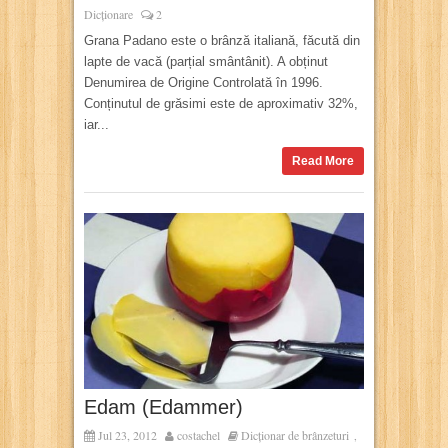
Dicționare
2
Grana Padano este o brânză italiană, făcută din
lapte de vacă (parțial smântânit). A obținut
Denumirea de Origine Controlată în 1996.
Conținutul de grăsimi este de aproximativ 32%,
iar...
Read More
Edam (Edammer)
Jul 23, 2012
costachel
Dicționar de brânzeturi
,