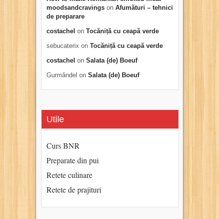
moodsandcravings
on
Afumături – tehnici
de preparare
costachel
on
Tocăniță cu ceapă verde
sebucaterix
on
Tocăniță cu ceapă verde
costachel
on
Salata (de) Boeuf
Gurmăndel
on
Salata (de) Boeuf
Utile
Curs BNR
Preparate din pui
Retete culinare
Retete de prajituri