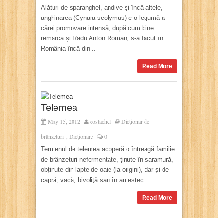
Alături de sparanghel, andive și încă altele,
anghinarea (Cynara scolymus) e o legumă a
cărei promovare intensă, după cum bine
remarca și Radu Anton Roman, s-a făcut în
România încă din...
Read More
Telemea
May 15, 2012
costachel
Dicționar de
brânzeturi
Dicționare
0
,
Termenul de telemea acoperă o întreagă familie
de brânzeturi nefermentate, ținute în saramură,
obținute din lapte de oaie (la origini), dar și de
capră, vacă, bivoliță sau în amestec....
Read More