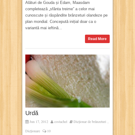
Alături de Gouda și Edam, Maasdam
completează „sfânta treime” a celor mai
cunoscute și răspândite brânzeturi olandeze pe
plan mondial. Concepută inițial doar ca o
variantă mai ieftină...
Read More
Urdă
Jun 17, 2012
costachel
Dicționar de brânzeturi
,
Dicționare
10