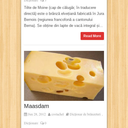
Dicționare
3
Tête de Moine (cap de călugăr, în traducere
directă) este o brânză elvețiană fabricată în Jura
Bernois (regiunea francofonă a cantonului
Berna). Se obține din lapte de vacă integral și...
Read More
Maasdam
Jun 28, 2012
costachel
Dicționar de brânzeturi
,
Dicționare
0