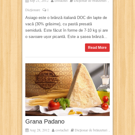
Sep 21, 2012
costachel
Dicționar de brânzeturi
,
Dicționare
1
Asiago este o brânză italiană DOC din lapte de
vacă (30% grăsime), cu pastă presată
semidură. Este făcut în forme de 7-10 kg și are
o savoare ușor picantă. Este a șasea brânză...
Read More
Grana Padano
Aug 28, 2012
costachel
Dicționar de brânzeturi
,