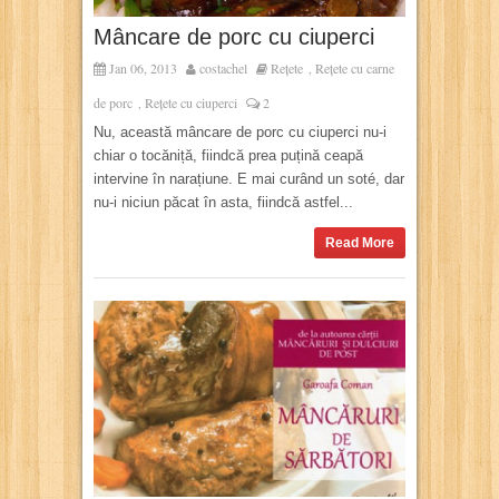
Mâncare de porc cu ciuperci
Jan 06, 2013
costachel
Rețete
Rețete cu carne
,
de porc
Rețete cu ciuperci
2
,
Nu, această mâncare de porc cu ciuperci nu-i
chiar o tocăniță, fiindcă prea puțină ceapă
intervine în narațiune. E mai curând un soté, dar
nu-i niciun păcat în asta, fiindcă astfel...
Read More