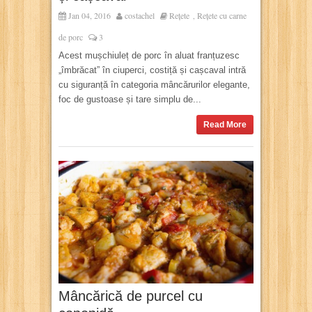
Jan 04, 2016
costachel
Rețete
Rețete cu carne
,
de porc
3
Acest mușchiuleț de porc în aluat franțuzesc
„îmbrăcat” în ciuperci, costiță și cașcaval intră
cu siguranță în categoria mâncărurilor elegante,
foc de gustoase și tare simplu de...
Read More
Mâncărică de purcel cu