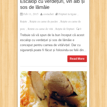
Escalop cu verdețuri, vin alb și
sos de lămâie
Feb 11, 2015
costachel
Fripturi la tigaie
,
Rețete
Rețete cu carne de pasăre
Rețete cu carne de
,
,
porc
Retete cu carne de vită
Rețete de fripturi
0
,
,
Trebuie să vă spun de la bun început că acest
escalop cu verdețuri și sos de lămâie e
conceput pentru carnea de vită/vițel. Dar cu
siguranță poate fi făcut și folosindu-se felii din...
Read More