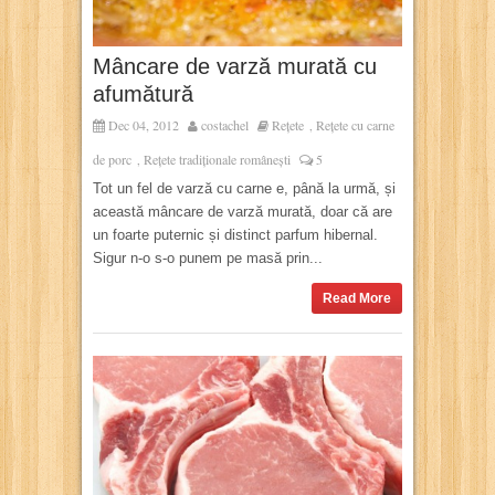
Mâncare de varză murată cu
afumătură
Dec 04, 2012
costachel
Rețete
Rețete cu carne
,
de porc
Rețete tradiționale românești
5
,
Tot un fel de varză cu carne e, până la urmă, și
această mâncare de varză murată, doar că are
un foarte puternic și distinct parfum hibernal.
Sigur n-o s-o punem pe masă prin...
Read More