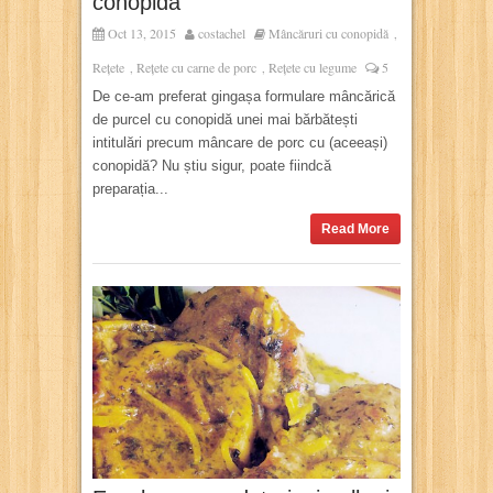
conopidă
Oct 13, 2015
costachel
Mâncăruri cu conopidă
,
Rețete
Rețete cu carne de porc
Rețete cu legume
5
,
,
De ce-am preferat gingașa formulare mâncărică
de purcel cu conopidă unei mai bărbătești
intitulări precum mâncare de porc cu (aceeași)
conopidă? Nu știu sigur, poate fiindcă
preparația...
Read More