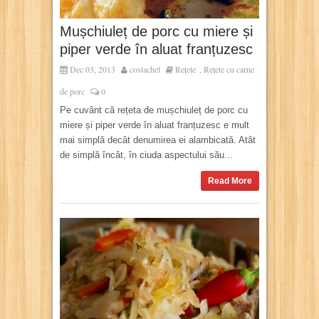
Mușchiuleț de porc cu miere și
piper verde în aluat franțuzesc
Dec 03, 2013
costachel
Rețete
Rețete cu carne
,
de porc
0
Pe cuvânt că rețeta de mușchiuleț de porc cu
miere și piper verde în aluat franțuzesc e mult
mai simplă decât denumirea ei alambicată. Atât
de simplă încât, în ciuda aspectului său...
Read More