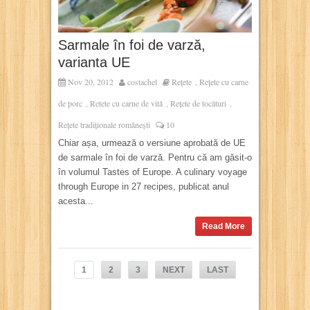
Sarmale în foi de varză,
varianta UE
Nov 20, 2012
costachel
Rețete
Rețete cu carne
,
de porc
Retete cu carne de vită
Rețete de tocături
,
,
,
Rețete tradiționale românești
10
Chiar așa, urmează o versiune aprobată de UE
de sarmale în foi de varză. Pentru că am găsit-o
în volumul Tastes of Europe. A culinary voyage
through Europe in 27 recipes, publicat anul
acesta...
Read More
1
2
3
NEXT
LAST