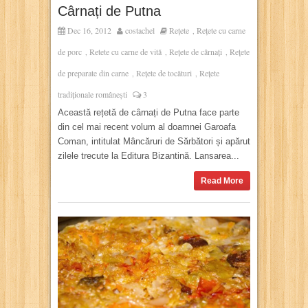
Cârnați de Putna
Dec 16, 2012
costachel
Rețete
Rețete cu carne
,
de porc
Retete cu carne de vită
Rețete de cârnați
Rețete
,
,
,
de preparate din carne
Rețete de tocături
Rețete
,
,
tradiționale românești
3
Această rețetă de cârnați de Putna face parte
din cel mai recent volum al doamnei Garoafa
Coman, intitulat Mâncăruri de Sărbători și apărut
zilele trecute la Editura Bizantină. Lansarea...
Read More