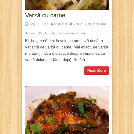
Varză cu carne
Sep 25, 2013
costachel
Rețete
Rețete cu carne
,
de porc
Rețete tradiționale românești
5
,
Ei, firește că mai la vale nu urmează decât o
variantă de varză cu carne. Mai exact, de varză
murată (fiindcă o discuție despre versiunea cu
varză dulce am făcut deja). Și fără...
Read More