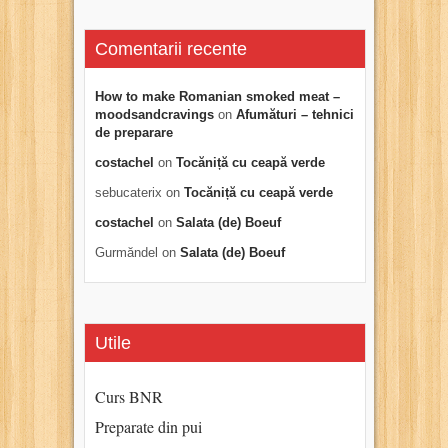
Comentarii recente
How to make Romanian smoked meat –
moodsandcravings
on
Afumături – tehnici
de preparare
costachel
on
Tocăniță cu ceapă verde
sebucaterix
on
Tocăniță cu ceapă verde
costachel
on
Salata (de) Boeuf
Gurmăndel
on
Salata (de) Boeuf
Utile
Curs BNR
Preparate din pui