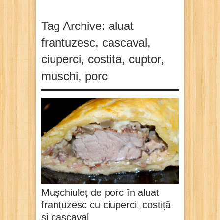
Tag Archive:
aluat
frantuzesc
,
cascaval
,
ciuperci
,
costita
,
cuptor
,
muschi
,
porc
Mușchiuleț de porc în aluat
franțuzesc cu ciuperci, costiță
și cașcaval