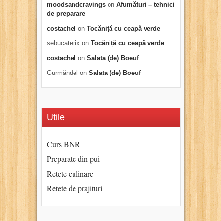
moodsandcravings
on
Afumături – tehnici
de preparare
costachel
on
Tocăniță cu ceapă verde
sebucaterix
on
Tocăniță cu ceapă verde
costachel
on
Salata (de) Boeuf
Gurmăndel
on
Salata (de) Boeuf
Utile
Curs BNR
Preparate din pui
Retete culinare
Retete de prajituri