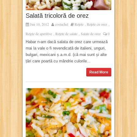
Salată tricoloră de orez
Jun 10, 2012
costachel
Rețete
Rețete cu orez
,
,
Rețete de aperitive
Rețete de salate
Salate de orez
0
,
,
Habar n-am dacă salata de orez care urmează
mai la vale o fi revendicată de italieni, unguri,
bulgari, mexicani ș.a.m.d. (că mai sunt și alte
țări care poartă cu mândrie culorile...
Read More