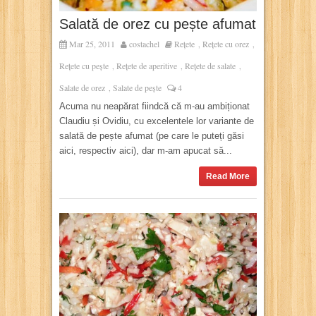
Salată de orez cu pește afumat
Mar 25, 2011
costachel
Rețete
Rețete cu orez
,
,
Rețete cu pește
Rețete de aperitive
Rețete de salate
,
,
,
Salate de orez
Salate de pește
4
,
Acuma nu neapărat fiindcă că m-au ambiționat
Claudiu și Ovidiu, cu excelentele lor variante de
salată de pește afumat (pe care le puteți găsi
aici, respectiv aici), dar m-am apucat să...
Read More