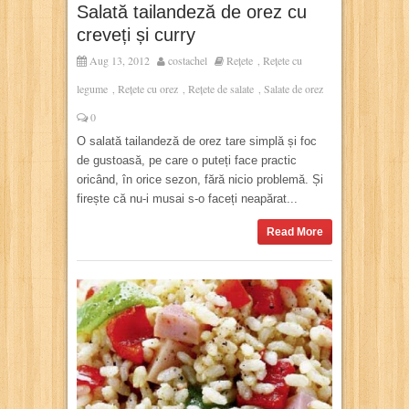
Salată tailandeză de orez cu
creveți și curry
Aug 13, 2012
costachel
Rețete
Rețete cu
,
legume
Rețete cu orez
Rețete de salate
Salate de orez
,
,
,
0
O salată tailandeză de orez tare simplă și foc
de gustoasă, pe care o puteți face practic
oricând, în orice sezon, fără nicio problemă. Și
firește că nu-i musai s-o faceți neapărat...
Read More