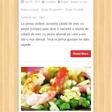
Jun 02, 2015
costachel
Rețete
Rețete cu orez
,
,
Rețete cu pește
Rețete de aperitive
Rețete de salate
,
,
,
Salate de orez
0
La prima vedere, această salată de orez cu
pește (simplu) pare doar o variantă a rețetei de
salată de orez cu pește afumat pe care v-am
dat-o mai demult. Însă la prima gustare ne dăm
repede...
Read More