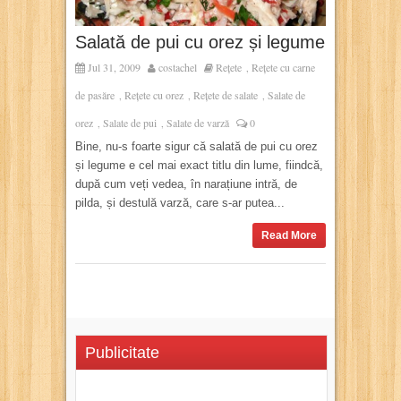
Salată de pui cu orez și legume
Jul 31, 2009
costachel
Rețete
Rețete cu carne
,
de pasăre
Rețete cu orez
Rețete de salate
Salate de
,
,
,
orez
Salate de pui
Salate de varză
0
,
,
Bine, nu-s foarte sigur că salată de pui cu orez
și legume e cel mai exact titlu din lume, fiindcă,
după cum veți vedea, în narațiune intră, de
pilda, și destulă varză, care s-ar putea...
Read More
Publicitate