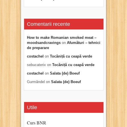
Comentarii recente
How to make Romanian smoked meat –
moodsandcravings
on
Afumături – tehnici
de preparare
costachel
on
Tocăniță cu ceapă verde
sebucaterix
on
Tocăniță cu ceapă verde
costachel
on
Salata (de) Boeuf
Gurmăndel
on
Salata (de) Boeuf
Utile
Curs BNR