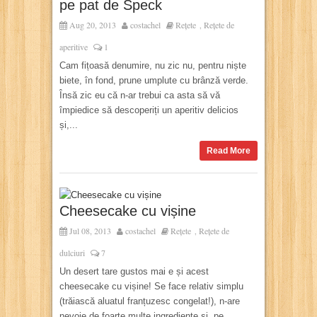
pe pat de Speck
Aug 20, 2013
costachel
Rețete
Rețete de
,
aperitive
1
Cam fițoasă denumire, nu zic nu, pentru niște
biete, în fond, prune umplute cu brânză verde.
Însă zic eu că n-ar trebui ca asta să vă
împiedice să descoperiți un aperitiv delicios
și,...
Read More
Cheesecake cu vișine
Jul 08, 2013
costachel
Rețete
Rețete de
,
dulciuri
7
Un desert tare gustos mai e și acest
cheesecake cu vișine! Se face relativ simplu
(trăiască aluatul franțuzesc congelat!), n-are
nevoie de foarte multe ingrediente și, pe