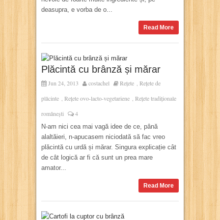
deasupra, e vorba de o...
Read More
Plăcintă cu brânză și mărar
Jun 24, 2013
costachel
Rețete
Rețete de
,
plăcinte
Rețete ovo-lacto-vegetariene
Rețete tradiționale
,
,
românești
4
N-am nici cea mai vagă idee de ce, până
alaltăieri, n-apucasem niciodată să fac vreo
plăcintă cu urdă și mărar. Singura explicație cât
de cât logică ar fi că sunt un prea mare
amator...
Read More