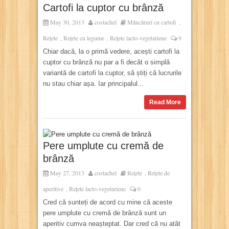
Cartofi la cuptor cu brânză
May 30, 2013
costachel
Mâncăruri cu cartofi
,
Rețete
Rețete cu legume
Rețete lacto-vegetariene
9
,
,
Chiar dacă, la o primă vedere, acești cartofi la
cuptor cu brânză nu par a fi decât o simplă
variantă de cartofi la cuptor, să știți că lucrurile
nu stau chiar așa. Iar principalul...
Read More
Pere umplute cu cremă de
brânză
May 27, 2013
costachel
Rețete
Rețete de
,
aperitive
Rețete lacto-vegetariene
0
,
Cred că sunteți de acord cu mine că aceste
pere umplute cu cremă de brânză sunt un
aperitiv cumva neașteptat. Dar cred că nu atât