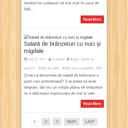
insolitul lor contează cel mai mult în cazul de
față....
Read More
Salată de brânzeturi cu nuci și
migdale
Apr 25, 2013
costachel
Rețete
Rețete de
,
aperitive
Rețete de salate
Rețete lacto-vegetariene
0
,
,
Ziceți că denumirea de salată de brânzeturi e
puțin cam pretențioasă? S-ar putea să aveți
dreptate, dar nici un simplu platou de brânzeturi
nu e delicioasa improvizație de mai la vale....
Read More
1
2
3
NEXT
LAST