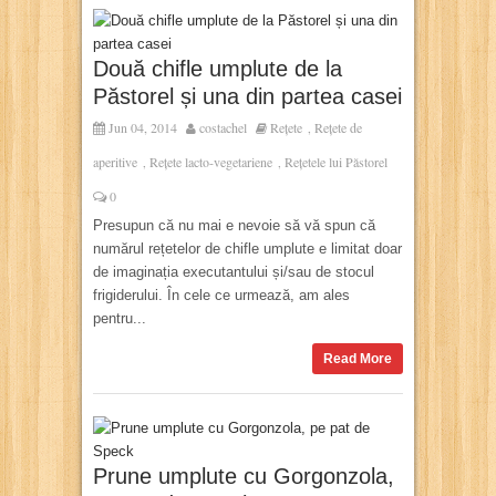
Două chifle umplute de la
Păstorel și una din partea casei
Jun 04, 2014
costachel
Rețete
Rețete de
,
aperitive
Rețete lacto-vegetariene
Rețetele lui Păstorel
,
,
0
Presupun că nu mai e nevoie să vă spun că
numărul rețetelor de chifle umplute e limitat doar
de imaginația executantului și/sau de stocul
frigiderului. În cele ce urmează, am ales
pentru...
Read More
Prune umplute cu Gorgonzola,