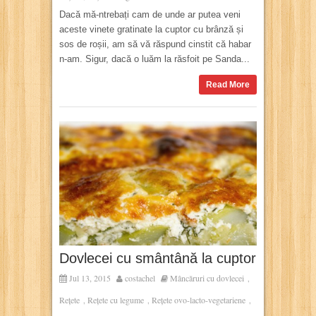
Dacă mă-ntrebați cam de unde ar putea veni
aceste vinete gratinate la cuptor cu brânză și
sos de roșii, am să vă răspund cinstit că habar
n-am. Sigur, dacă o luăm la răsfoit pe Sanda...
Read More
Dovlecei cu smântână la cuptor
Jul 13, 2015
costachel
Mâncăruri cu dovlecei
,
Rețete
Rețete cu legume
Rețete ovo-lacto-vegetariene
,
,
,