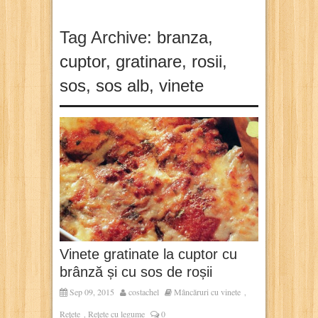
Tag Archive:
branza
,
cuptor
,
gratinare
,
rosii
,
sos
,
sos alb
,
vinete
Vinete gratinate la cuptor cu
brânză și cu sos de roșii
Sep 09, 2015
costachel
Mâncăruri cu vinete
,
Rețete
Rețete cu legume
0
,