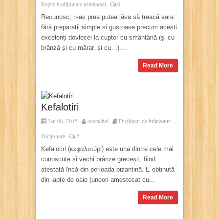
Rețete tradiționale românești
0
Recunosc, n-aș prea putea lăsa să treacă vara
fără preparații simple și gustoase precum acești
excelenți dovlecei la cuptor cu smântână (și cu
brânză și cu mărar, și cu…)....
Read More
Kefalotiri
Jan 06, 2015
costachel
Dicționar de brânzeturi
,
Dicționare
2
Kefalotiri (κεφαλοτύρι) este una dintre cele mai
cunoscute și vechi brânze grecești, fiind
atestată încă din perioada bizantină. E obținută
din lapte de oaie (uneori amestecat cu...
Read More