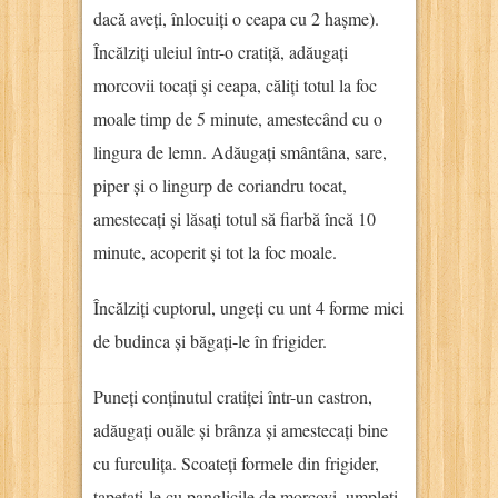
dacă aveți, înlocuiți o ceapa cu 2 hașme).
Încălziți uleiul într-o cratiță, adăugați
morcovii tocați și ceapa, căliți totul la foc
moale timp de 5 minute, amestecând cu o
lingura de lemn. Adăugați smântâna, sare,
piper și o lingurp de coriandru tocat,
amestecați și lăsați totul să fiarbă încă 10
minute, acoperit și tot la foc moale.
Încălziți cuptorul, ungeți cu unt 4 forme mici
de budinca și băgați-le în frigider.
Puneți conținutul cratiței într-un castron,
adăugați ouăle și brânza și amestecați bine
cu furculița. Scoateți formele din frigider,
tapetați-le cu panglicile de morcovi, umpleți