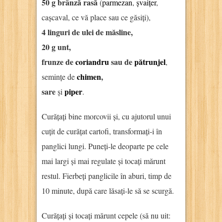
50 g brânză rasă
(
parmezan
,
șvaițer
,
cașcaval, ce vă place sau ce găsiți),
4 linguri de ulei de măsline,
20 g unt,
frunze de
coriandru
sau de
pătrunjel
,
chimen
,
semințe de
sare
piper
și
.
Curățați bine morcovii și, cu ajutorul unui
cuțit de curățat cartofi, transformați-i în
panglici lungi. Puneți-le deoparte pe cele
mai largi și mai regulate și tocați mărunt
restul. Fierbeți panglicile în aburi, timp de
10 minute, după care lăsați-le să se scurgă.
Curățați și tocați mărunt cepele (să nu uit: