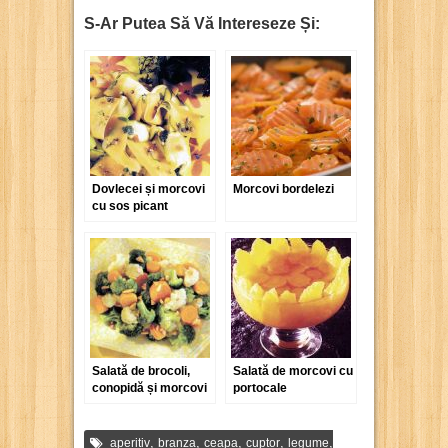
S-Ar Putea Să Vă Intereseze Și:
Dovlecei și morcovi
Morcovi bordelezi
cu sos picant
Salată de brocoli,
Salată de morcovi cu
conopidă și morcovi
portocale
,
,
,
,
,
aperitiv
branza
ceapa
cuptor
legume