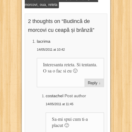
,
,
morcovi
oua
reteta
2 thoughts on “
Budincă de
morcovi cu ceapă și brânză
”
lacrima
14/05/2011 at 10:42
Interesanta reteta. Si tentanta.
O sa o fac si eu 🙂
Reply
↓
costachel
Post author
14/05/2011 at 11:45
Sa-mi spui cum ti-a
placut 🙂