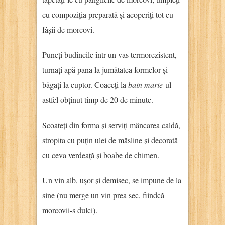
cu compoziția preparată și acoperiți tot cu
fâșii de morcovi.
Puneți budincile într-un vas termorezistent,
turnați apă pana la jumătatea formelor și
băgați la cuptor. Coaceți la
bain marie
-ul
astfel obținut timp de 20 de minute.
Scoateți din forma și serviți mâncarea caldă,
stropita cu puțin ulei de măsline și decorată
cu ceva verdeață și boabe de chimen.
Un vin alb, ușor și demisec, se impune de la
sine (nu merge un vin prea sec, fiindcă
morcovii-s dulci).