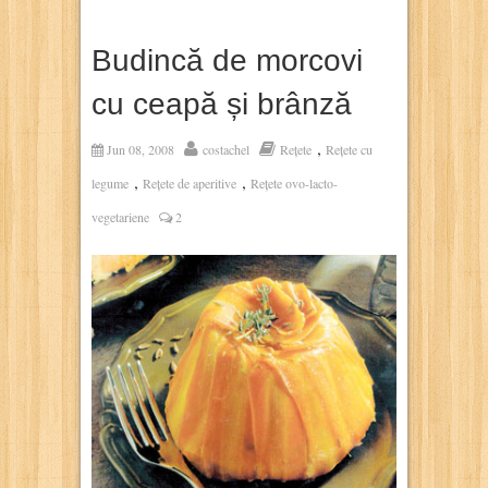
Budincă de morcovi
cu ceapă și brânză
,
Jun 08, 2008
costachel
Rețete
Rețete cu
,
,
legume
Rețete de aperitive
Rețete ovo-lacto-
vegetariene
2