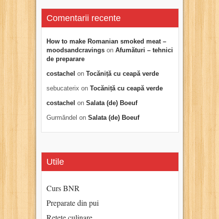
Comentarii recente
How to make Romanian smoked meat –
moodsandcravings
on
Afumături – tehnici
de preparare
costachel
on
Tocăniță cu ceapă verde
sebucaterix
on
Tocăniță cu ceapă verde
costachel
on
Salata (de) Boeuf
Gurmăndel
on
Salata (de) Boeuf
Utile
Curs BNR
Preparate din pui
Retete culinare