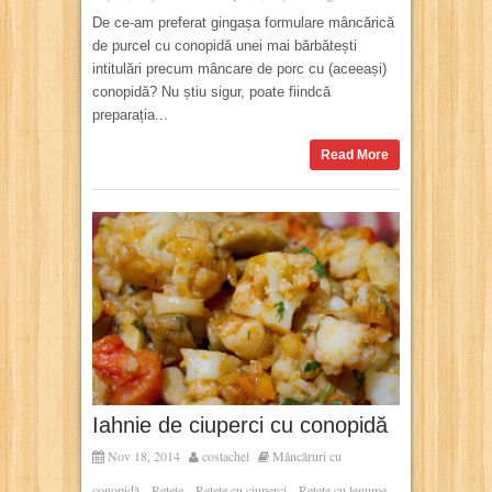
De ce-am preferat gingașa formulare mâncărică
de purcel cu conopidă unei mai bărbătești
intitulări precum mâncare de porc cu (aceeași)
conopidă? Nu știu sigur, poate fiindcă
preparația...
Read More
Iahnie de ciuperci cu conopidă
Nov 18, 2014
costachel
Mâncăruri cu
conopidă
Rețete
Rețete cu ciuperci
Rețete cu legume
,
,
,
,