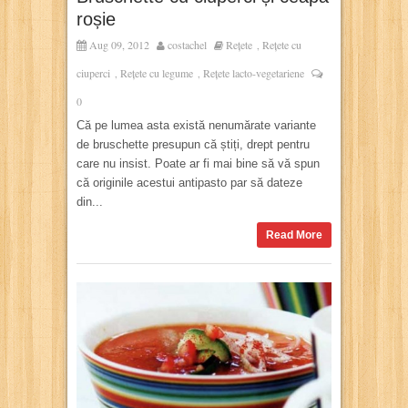
roșie
Aug 09, 2012
costachel
Rețete
Rețete cu
,
ciuperci
Rețete cu legume
Rețete lacto-vegetariene
,
,
0
Că pe lumea asta există nenumărate variante
de bruschette presupun că știți, drept pentru
care nu insist. Poate ar fi mai bine să vă spun
că originile acestui antipasto par să dateze
din...
Read More