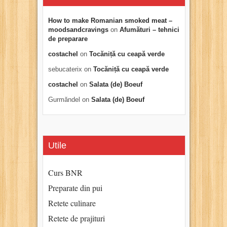
How to make Romanian smoked meat –
moodsandcravings
on
Afumături – tehnici
de preparare
costachel
on
Tocăniță cu ceapă verde
sebucaterix
on
Tocăniță cu ceapă verde
costachel
on
Salata (de) Boeuf
Gurmăndel
on
Salata (de) Boeuf
Utile
Curs BNR
Preparate din pui
Retete culinare
Retete de prajituri