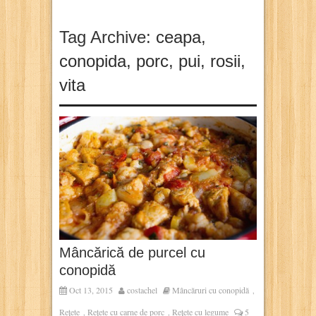
Tag Archive:
ceapa
,
conopida
,
porc
,
pui
,
rosii
,
vita
Mâncărică de purcel cu
conopidă
Oct 13, 2015
costachel
Mâncăruri cu conopidă
,
Rețete
Rețete cu carne de porc
Rețete cu legume
5
,
,