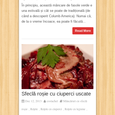
În principiu, această mâncare de fasole verde e
una estivală și cât se poate de tradițională (de
când a descoperit Columb America). Numai că,
de la o vreme încoace, ea poate fi făcută...
Read More
Sfeclă roșie cu ciuperci uscate
Dec 12, 2013
costachel
Mâncăruri cu sfeclă
roșie
Rețete
Rețete cu ciuperci
Rețete cu legume
,
,
,
,