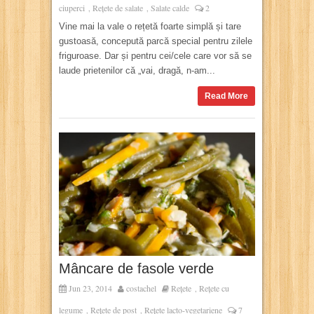
ciuperci
Rețete de salate
Salate calde
2
,
,
Vine mai la vale o rețetă foarte simplă și tare
gustoasă, concepută parcă special pentru zilele
friguroase. Dar și pentru cei/cele care vor să se
laude prietenilor că „vai, dragă, n-am...
Read More
Mâncare de fasole verde
Jun 23, 2014
costachel
Rețete
Rețete cu
,
legume
Rețete de post
Rețete lacto-vegetariene
7
,
,