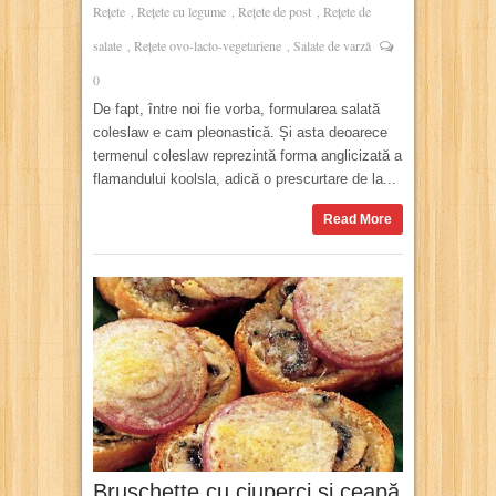
Rețete
Rețete cu legume
Rețete de post
Rețete de
,
,
,
salate
Rețete ovo-lacto-vegetariene
Salate de varză
,
,
0
De fapt, între noi fie vorba, formularea salată
coleslaw e cam pleonastică. Și asta deoarece
termenul coleslaw reprezintă forma anglicizată a
flamandului koolsla, adică o prescurtare de la...
Read More
Bruschette cu ciuperci și ceapă