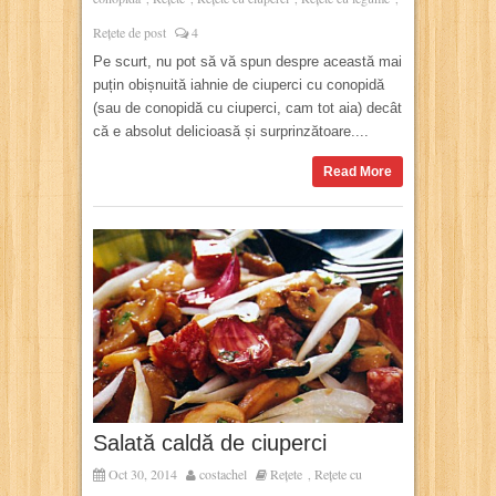
Rețete de post
4
Pe scurt, nu pot să vă spun despre această mai
puțin obișnuită iahnie de ciuperci cu conopidă
(sau de conopidă cu ciuperci, cam tot aia) decât
că e absolut delicioasă și surprinzătoare....
Read More
Salată caldă de ciuperci
Oct 30, 2014
costachel
Rețete
Rețete cu
,