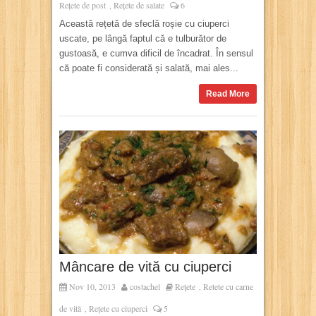
Rețete de post
Rețete de salate
6
,
Această rețetă de sfeclă roșie cu ciuperci
uscate, pe lângă faptul că e tulburător de
gustoasă, e cumva dificil de încadrat. În sensul
că poate fi considerată și salată, mai ales...
Read More
Mâncare de vită cu ciuperci
Nov 10, 2013
costachel
Rețete
Retete cu carne
,
de vită
Rețete cu ciuperci
5
,