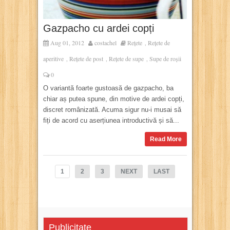
Gazpacho cu ardei copți
Aug 01, 2012
costachel
Rețete
Rețete de
,
aperitive
Rețete de post
Rețete de supe
Supe de roșii
,
,
,
0
O variantă foarte gustoasă de gazpacho, ba
chiar aș putea spune, din motive de ardei copți,
discret românizată. Acuma sigur nu-i musai să
fiți de acord cu aserțiunea introductivă și să...
Read More
1
2
3
NEXT
LAST
Publicitate