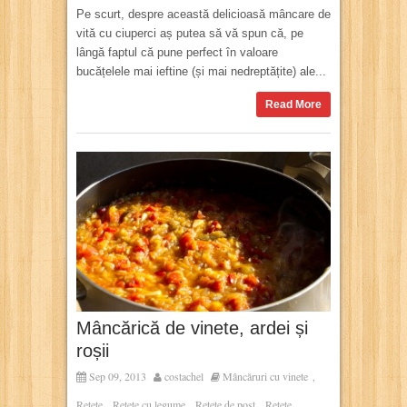
Pe scurt, despre această delicioasă mâncare de
vită cu ciuperci aș putea să vă spun că, pe
lângă faptul că pune perfect în valoare
bucățelele mai ieftine (și mai nedreptățite) ale...
Read More
Mâncărică de vinete, ardei și
roșii
Sep 09, 2013
costachel
Mâncăruri cu vinete
,
Rețete
Rețete cu legume
Rețete de post
Rețete
,
,
,