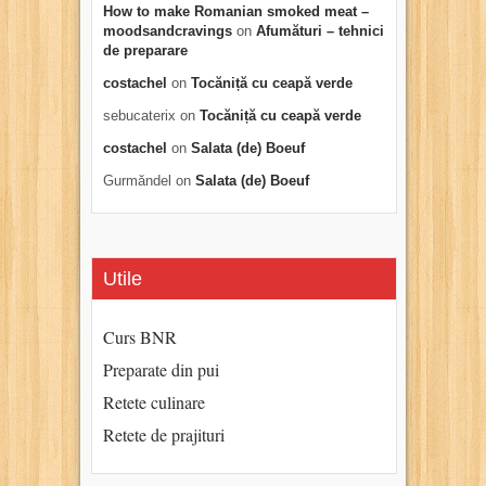
How to make Romanian smoked meat –
moodsandcravings
on
Afumături – tehnici
de preparare
costachel
on
Tocăniță cu ceapă verde
sebucaterix
on
Tocăniță cu ceapă verde
costachel
on
Salata (de) Boeuf
Gurmăndel
on
Salata (de) Boeuf
Utile
Curs BNR
Preparate din pui
Retete culinare
Retete de prajituri