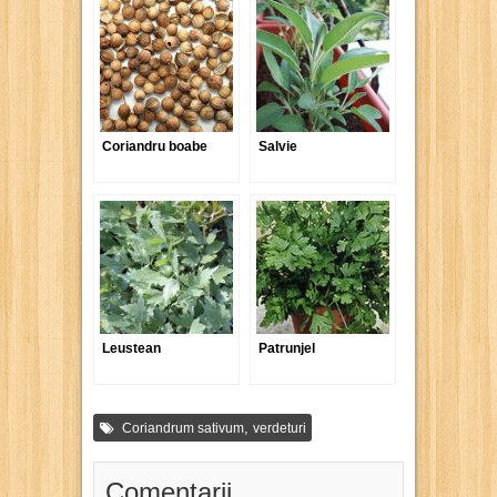
Coriandru boabe
Salvie
Leustean
Patrunjel
,
Coriandrum sativum
verdeturi
Comentarii