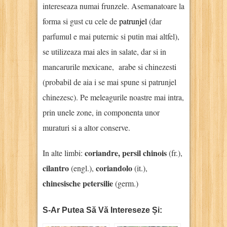
intereseaza numai frunzele. Asemanatoare la
forma si gust cu cele de
patrunjel
(dar
parfumul e mai puternic si putin mai altfel),
se utilizeaza mai ales in salate, dar si in
mancarurile mexicane, arabe si chinezesti
(probabil de aia i se mai spune si patrunjel
chinezesc). Pe meleagurile noastre mai intra,
prin unele zone, in componenta unor
muraturi si a altor conserve.
coriandre, persil chinois
In alte limbi:
(fr.),
cilantro
coriandolo
(engl.),
(it.),
chinesische petersilie
(germ.)
S-Ar Putea Să Vă Intereseze Și: