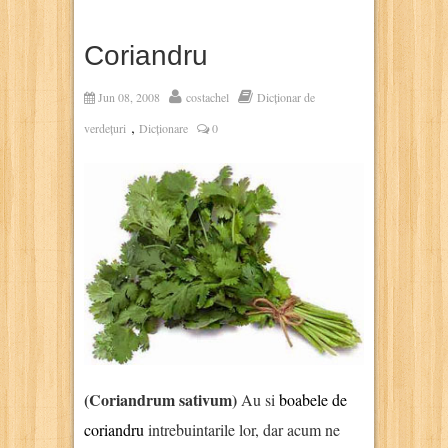
Coriandru
Jun 08, 2008
costachel
Dicționar de
,
verdețuri
Dicționare
0
(Coriandrum sativum)
Au si
boabele de
coriandru
intrebuintarile lor, dar acum ne