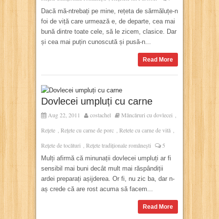
Dacă mă-ntrebați pe mine, rețeta de sărmăluțe-n
foi de viță care urmează e, de departe, cea mai
bună dintre toate cele, să le zicem, clasice. Dar
și cea mai puțin cunoscută și pusă-n...
Read More
Dovlecei umpluți cu carne
Aug 22, 2011
costachel
Mâncăruri cu dovlecei
,
Rețete
Rețete cu carne de porc
Retete cu carne de vită
,
,
,
Rețete de tocături
Rețete tradiționale românești
5
,
Mulți afirmă că minunații dovlecei umpluți ar fi
sensibil mai buni decât mult mai răspândiții
ardei preparați așijderea. Or fi, nu zic ba, dar n-
aș crede că are rost acuma să facem...
Read More