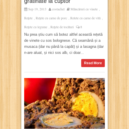
gratinate la cuptor
Sep 19, 2013
costachel
Mâncăruri cu vinete
,
Rețete
Rețete cu carne de porc
Retete cu carne de vită
,
,
,
Rețete cu legume
Rețete de tocături
8
,
Nu prea știu cum să botez altfel această rețetă
de vinete cu sos bolognese. Că seamănă și a
musaca (dar nu până la capăt) și a lasagna (dar
n-are aluat, și nici sos alb, ci doar...
Read More