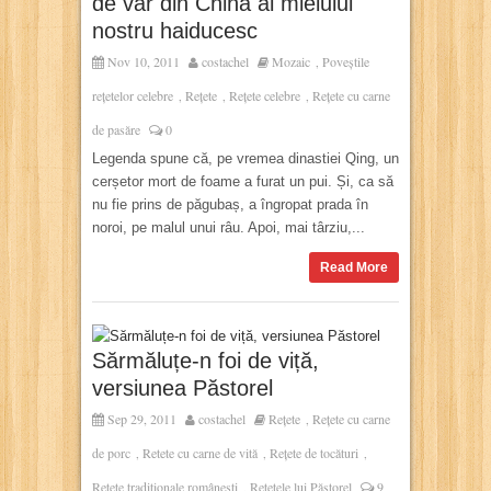
de văr din China al mielului
nostru haiducesc
Nov 10, 2011
costachel
Mozaic
Poveștile
,
rețetelor celebre
Rețete
Rețete celebre
Rețete cu carne
,
,
,
de pasăre
0
Legenda spune că, pe vremea dinastiei Qing, un
cerșetor mort de foame a furat un pui. Și, ca să
nu fie prins de păgubaș, a îngropat prada în
noroi, pe malul unui râu. Apoi, mai târziu,...
Read More
Sărmăluțe-n foi de viță,
versiunea Păstorel
Sep 29, 2011
costachel
Rețete
Rețete cu carne
,
de porc
Retete cu carne de vită
Rețete de tocături
,
,
,
Rețete tradiționale românești
Rețetele lui Păstorel
9
,