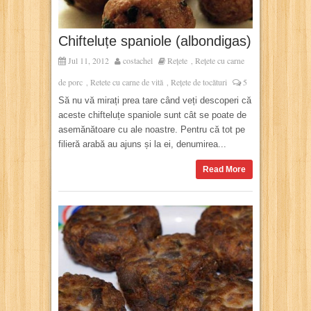
Chifteluțe spaniole (albondigas)
Jul 11, 2012
costachel
Rețete
Rețete cu carne
,
de porc
Retete cu carne de vită
Rețete de tocături
5
,
,
Să nu vă mirați prea tare când veți descoperi că
aceste chifteluțe spaniole sunt cât se poate de
asemănătoare cu ale noastre. Pentru că tot pe
filieră arabă au ajuns și la ei, denumirea...
Read More