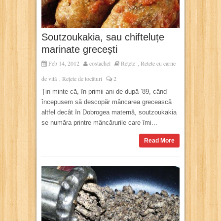
Soutzoukakia, sau chifteluțe
marinate grecești
Feb 14, 2012
costachel
Rețete
Retete cu carne
,
de vită
Rețete de tocături
2
,
Țin minte că, în primii ani de după ’89, când
începusem să descopăr mâncarea grecească
altfel decât în Dobrogea maternă, soutzoukakia
se număra printre mâncărurile care îmi...
Read More