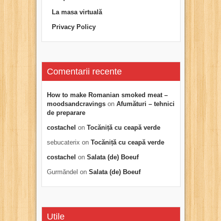
La masa virtuală
Privacy Policy
Comentarii recente
How to make Romanian smoked meat –
moodsandcravings
on
Afumături – tehnici
de preparare
costachel
on
Tocăniță cu ceapă verde
sebucaterix
on
Tocăniță cu ceapă verde
costachel
on
Salata (de) Boeuf
Gurmăndel
on
Salata (de) Boeuf
Utile