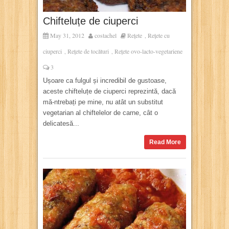
Chifteluțe de ciuperci
May 31, 2012
costachel
Rețete
Rețete cu
,
ciuperci
Rețete de tocături
Rețete ovo-lacto-vegetariene
,
,
3
Ușoare ca fulgul și incredibil de gustoase,
aceste chifteluțe de ciuperci reprezintă, dacă
mă-ntrebați pe mine, nu atât un substitut
vegetarian al chiftelelor de carne, cât o
delicatesă...
Read More