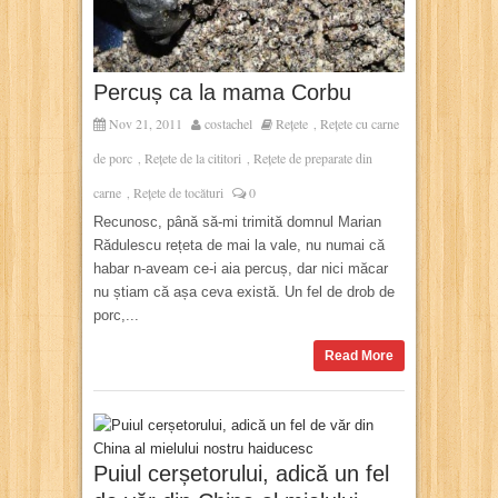
Percuș ca la mama Corbu
Nov 21, 2011
costachel
Rețete
Rețete cu carne
,
de porc
Rețete de la cititori
Rețete de preparate din
,
,
carne
Rețete de tocături
0
,
Recunosc, până să-mi trimită domnul Marian
Rădulescu rețeta de mai la vale, nu numai că
habar n-aveam ce-i aia percuș, dar nici măcar
nu știam că așa ceva există. Un fel de drob de
porc,...
Read More
Puiul cerșetorului, adică un fel