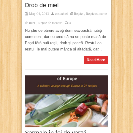
Drob de miel
May 04, 2013
costachel
Rețete
Rețete cu carne
,
de miel
Rețete de tocături
4
,
Nu știu ce părere aveți dumneavoastră, iubiți
comeseni, dar eu cred că nu se poate masă de
Paști fără ouă roșii, drob și pască. Restul ca
restul, le mai putem mânca și altădată, dar...
Read More
Sarmale în foi de varză,