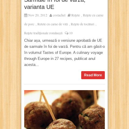
varianta UE
Nov 20, 2012
costachel
Rețete
Rețete cu carne
,
de porc
Retete cu carne de vită
Rețete de tocături
,
,
,
Rețete tradiționale românești
10
Chiar așa, urmează o versiune aprobată de UE
de sarmale în foi de varză. Pentru că am găsit-o
în volumul Tastes of Europe. A culinary voyage
through Europe in 27 recipes, publicat anul
acesta...
Read More