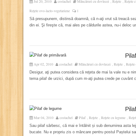
Jul 20, 2010
costachel
Mâncăruri cu dovlecei
Rețete
Rețete 
,
,
Rețete ovo-lacto-vegetariene
1
Să presupunem, distinsă doamnă, că n-aţi vrut să treacă sezo
din ei. Şi fireşte că, mai ales pe căldurile astea, nu-i deloc u
Pila
Apr 02, 2010
costachel
Mâncăruri cu dovlecei
Rețete
Rețete
,
,
Desigur, aţi putea considera că reţeta de mai la vale nu e ni
tema pilaf de urzici, după cum m-aţi putea crede pe cuvânt c
Pil
Mar 04, 2010
costachel
Pilaf
Rețete
Rețete cu legume
Rețet
,
,
,
Sau pilaf sârbesc, că mai e întâlnit și sub denumirea asta lej
bucate. Nu e propriu zis o mâncare pentru postul Paștelui sau