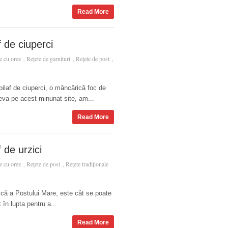
Read More
f de ciuperci
e cu orez
Rețete de garnituri
Rețete de post
,
,
,
pilaf de ciuperci, o mâncărică foc de
ceva pe acest minunat site, am...
Read More
f de urzici
e cu orez
Rețete de post
Rețete tradiționale
,
,
asică a Postului Mare, este cât se poate
în lupta pentru a...
Read More