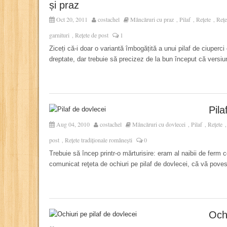
și praz
Oct 20, 2011
costachel
Mâncăruri cu praz
Pilaf
Rețete
Rețe
,
,
,
garnituri
Rețete de post
1
,
Ziceți că-i doar o variantă îmbogățită a unui pilaf de ciuperci
dreptate, dar trebuie să precizez de la bun început că versiu
Pila
Aug 04, 2010
costachel
Mâncăruri cu dovlecei
Pilaf
Rețete
,
,
post
Rețete tradiționale românești
0
,
Trebuie să încep printr-o mărturisire: eram al naibii de ferm
comunicat reţeta de ochiuri pe pilaf de dovlecei, că vă pove
Ochi