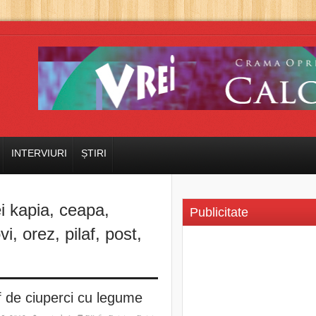
INTERVIURI
ȘTIRI
i kapia
,
ceapa
,
Publicitate
vi
,
orez
,
pilaf
,
post
,
f de ciuperci cu legume