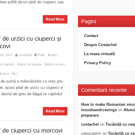
tare poftă de-un pilaf de ciuperci sau
Read More
Pagini
Contact
f de urzici cu ciuperci și
Despre Costachel
covi
La masa virtuală
04, 2012
costachel
Pilaf
Rețete
,
,
Privacy Policy
cu ciuperci
Rețete cu legume
Rețete cu orez
,
,
,
de post
1
 de sumă a mâncărurilor cu orez pre-
e, acest pilaf de urzici cu ciuperci e,
Comentarii recente
, destul de greu de băgat la capitolul
How to make Romanian smo
moodsandcravings
on
Afumăt
Read More
preparare
costachel
on
Tocăniță cu cea
f de ciuperci cu morcovi
sebucaterix
on
Tocăniță cu c