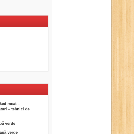
ked meat –
uri – tehnici de
pă verde
eapă verde