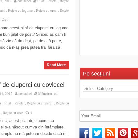
05, 2012
costachel
Pilaf
Rețete
Rețete
,
,
erci
Rețete cu legume
Rețete cu orez
Rețete
,
,
,
2
 oare acest pilaf de ciuperci cu legume
i bun pilaf de post? Sincer, aș cam fi
 să zic că da deși, pe de altă parte,
sc că n-aș prea putea trăi fără să
Read More
Pe secțiuni
f de ciuperci cu dovlecei
14, 2012
costachel
Mâncăruri cu
i
Pilaf
Rețete
Rețete cu ciuperci
Rețete cu
,
,
,
,
Rețete cu orez
4
,
sc, acest pilaf de ciuperci cu
ei s-a născut cumva din întâmplare.
i simplu nu mă puteam decide dacă mi-