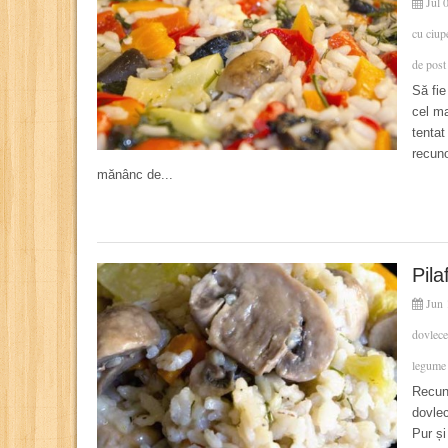
Jul 
cu ciup
de post
Să fie
cel ma
tentat
recuno
mănânc de...
Pila
Jun 
dovlece
legume
Recuno
dovlec
Pur ș