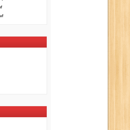
uf
uf