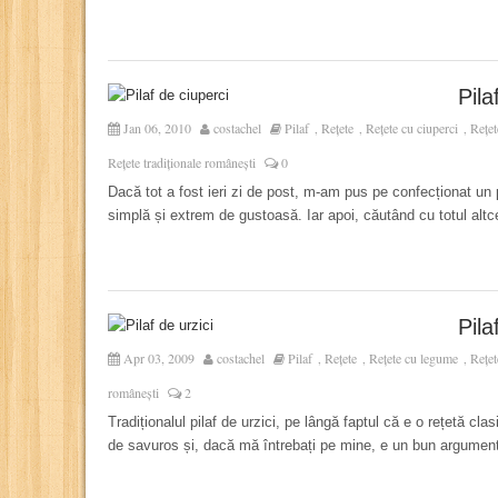
Pila
Jan 06, 2010
costachel
Pilaf
Rețete
Rețete cu ciuperci
Rețet
,
,
,
Rețete tradiționale românești
0
Dacă tot a fost ieri zi de post, m-am pus pe confecționat un 
simplă și extrem de gustoasă. Iar apoi, căutând cu totul alt
Pila
Apr 03, 2009
costachel
Pilaf
Rețete
Rețete cu legume
Rețet
,
,
,
românești
2
Tradiționalul pilaf de urzici, pe lângă faptul că e o rețetă cl
de savuros și, dacă mă întrebați pe mine, e un bun argument 