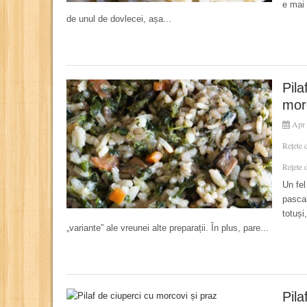
e mai 
de unul de dovlecei, așa...
Pila
mor
Apr 
Rețete 
Rețete 
Un fel
pascal
totuși
„variante” ale vreunei alte preparații. În plus, pare...
Pila