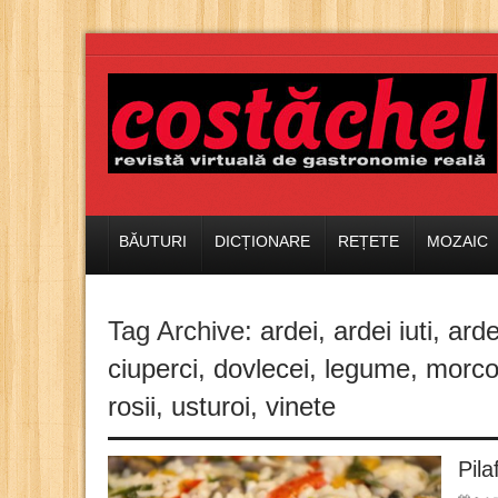
BĂUTURI
DICȚIONARE
REȚETE
MOZAIC
Tag Archive:
ardei
,
ardei iuti
,
arde
ciuperci
,
dovlecei
,
legume
,
morco
rosii
,
usturoi
,
vinete
Pila