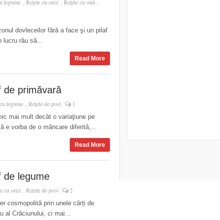
cu legume
Rețete cu orez
Rețete cu ouă
,
,
,
nul dovleceilor fără a face şi un pilaf
n lucru rău să...
Read More
f de primăvară
 cu legume
Rețete de post
1
,
mic mai mult decât o variaţiune pe
ă e vorba de o mâncare diferită,...
Read More
af de legume
e cu orez
Rețete de post
2
,
er cosmopolită prin unele cărți de
 al Crăciunului, ci mai...