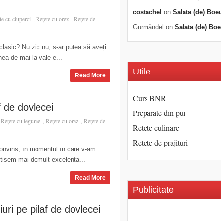
costachel
on
Salata (de) Boe
te cu ciuperci
Rețete cu orez
Rețete de
,
,
Gurmăndel
on
Salata (de) Boe
 clasic? Nu zic nu, s-ar putea să aveți
nea de mai la vale e...
Utile
Read More
Curs BNR
f de dovlecei
Preparate din pui
Rețete cu legume
Rețete cu orez
Rețete de
,
,
,
Retete culinare
Retete de prajituri
 convins, în momentul în care v-am
stisem mai demult excelenta...
Read More
Publicitate
uri pe pilaf de dovlecei