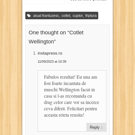
,
,
,
aluat frantuzesc
cotlet
cuptor
friptura
One thought on “
Cotlet
Wellington
”
instapress.ro
11/09/2023 at 10:39
Fabulos rezultat! Eu una am
fost foarte incantata de
muschi Wellington facut in
casa si l-as recomanda cu
drag celor care vor sa incerce
ceva diferit. Felicitari pentru
aceasta reteta reusita!
Reply
↓