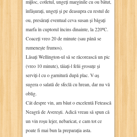
mijloc, cotletul, ungeți marginile cu ou bătut,
înfășurați, ungeți și pe deasupra cu restul de
ou, presărați eventual ceva susan și băgați
marfa în cuptorul încins dinainte, la 220ºC.
Coaceți vreo 20 de minute (sau până se
rumenește frumos).
Lăsați Wellington-ul să se răcorească un pic
(vreo 10 minute), tăiați-l felii grosuțe și
serviți-l cu o garnitură după plac. V-aș
sugera o salată de sfeclă cu hrean, dar nu vă
oblig.
Cât despre vin, am băut o excelentă Fetească
Neagră de Averești. Adică vreau să spun că
un vin roșu lejer, nebaricat, e cam tot ce
poate fi mai bun la preparația asta.