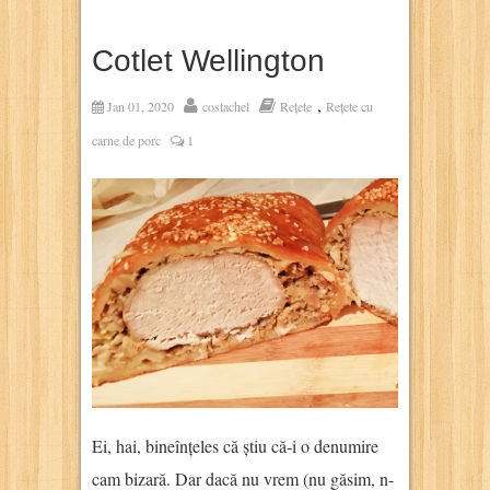
Cotlet Wellington
,
Jan 01, 2020
costachel
Rețete
Rețete cu
carne de porc
1
Ei, hai, bineînțeles că știu că-i o denumire
cam bizară. Dar dacă nu vrem (nu găsim, n-