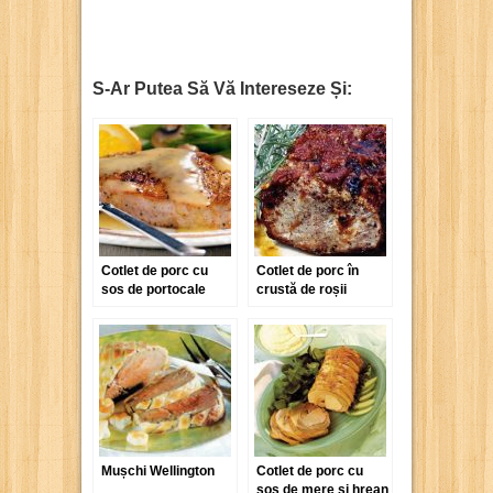
S-Ar Putea Să Vă Intereseze Și:
Cotlet de porc cu
Cotlet de porc în
sos de portocale
crustă de roșii
uscate, rozmarin și
miere
Mușchi Wellington
Cotlet de porc cu
sos de mere și hrean