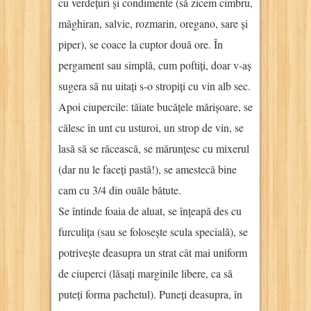
cu verdețuri și condimente (să zicem cimbru,
măghiran, salvie, rozmarin, oregano, sare și
piper), se coace la cuptor două ore. În
pergament sau simplă, cum poftiți, doar v-aș
sugera să nu uitați s-o stropiți cu vin alb sec.
Apoi ciupercile: tăiate bucățele mărișoare, se
călesc în unt cu usturoi, un strop de vin, se
lasă să se răcească, se mărunțesc cu mixerul
(dar nu le faceți pastă!), se amestecă bine
cam cu 3/4 din ouăle bătute.
Se întinde foaia de aluat, se înțeapă des cu
furculița (sau se folosește scula specială), se
potrivește deasupra un strat cât mai uniform
de ciuperci (lăsați marginile libere, ca să
puteți forma pachetul). Puneți deasupra, în