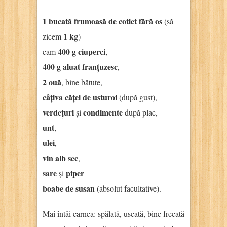
1 bucată frumoasă de cotlet fără os
(să
1 kg
zicem
)
400 g ciuperci
cam
,
400 g aluat franțuzesc
,
2 ouă
, bine bătute,
câțiva căței de usturoi
(după gust),
verdețuri
condimente
și
după plac,
unt
,
ulei
,
vin alb sec
,
sare
piper
și
boabe de susan
(absolut facultative).
Mai întâi carnea: spălată, uscată, bine frecată