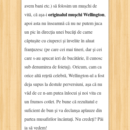
avem bani etc.) să folosim un mușchi de
originalul mușchi Wellington
vită, că așa-i
,
apoi asta nu înseamnă că nu ne putem juca
un pic în direcția unei bucăți de carne
căptușite cu ciuperci și învelite în aluat
franțuzesc (pe care cei mai tineri, dar și cei
care s-au apucat ieri de bucătărie, îl cunosc
sub denumirea de foietaj). Oricum, cam ca
orice altă rețetă celebră, Wellington-ul a fost
deja supus la destule perversiuni, așa că nu
văd de ce n-am putea înlocui și noi vita cu
un frumos cotlet. Pe bune că rezultatul e
suficient de bun și va declanșa aplauze din
partea musafirilor încântați. Nu credeți? Păi
ia să vedem!