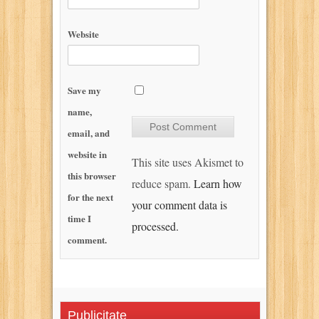
Website
Save my
name,
email, and
website in
This site uses Akismet to
this browser
reduce spam.
Learn how
for the next
your comment data is
time I
processed.
comment.
Publicitate