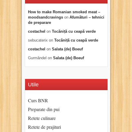
How to make Romanian smoked meat –
moodsandcravings
on
Afumături – tehnici
de preparare
costachel
on
Tocăniță cu ceapă verde
sebucaterix
on
Tocăniță cu ceapă verde
costachel
on
Salata (de) Boeuf
Gurmăndel
on
Salata (de) Boeuf
Utile
Curs BNR
Preparate din pui
Retete culinare
Retete de prajituri