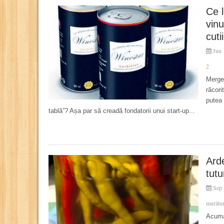
Ce l
vinu
cuti
Jun 
2
Merge 
răcori
putea 
tablă”? Așa par să creadă fondatorii unui start-up...
Arde
tutu
Sep 
murătur
Acuma 