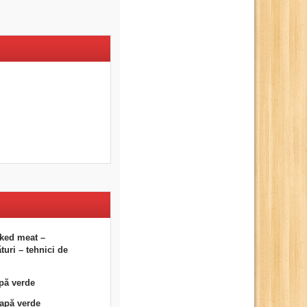
ked meat –
uri – tehnici de
pă verde
eapă verde