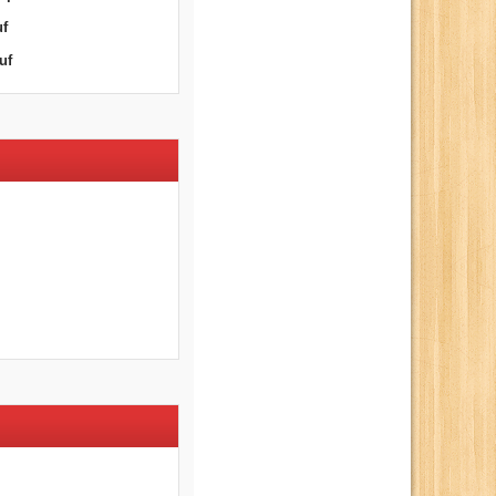
uf
uf