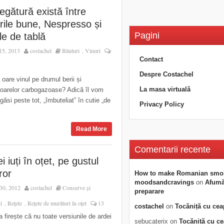
egătură există între
rile bune, Nespresso și
Pagini
ile de tablă
15, 2013
costachel
Băuturi
Vinuri
,
Contact
Despre Costachel
oare vinul pe drumul berii și
La masa virtuală
toarelor carbogazoase? Adică îl vom
găsi peste tot, „îmbuteliat” în cutie „de
Privacy Policy
Read More
Comentarii recente
i iuți în oțet, pe gustul
ror
How to make Romanian smo
moodsandcravings
on
Afumăt
30, 2012
costachel
Conserve și
preparare
i
Rețete
Rețete de murături în oțet
13
,
,
costachel
on
Tocăniță cu cea
firește că nu toate versiunile de ardei
sebucaterix
on
Tocăniță cu c