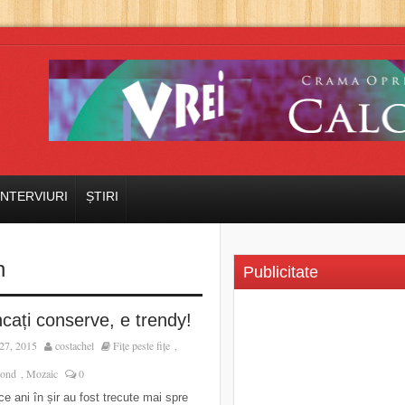
INTERVIURI
ȘTIRI
n
Publicitate
cați conserve, e trendy!
27, 2015
costachel
Fițe peste fițe
,
ond
Mozaic
0
,
e ani în șir au fost trecute mai spre