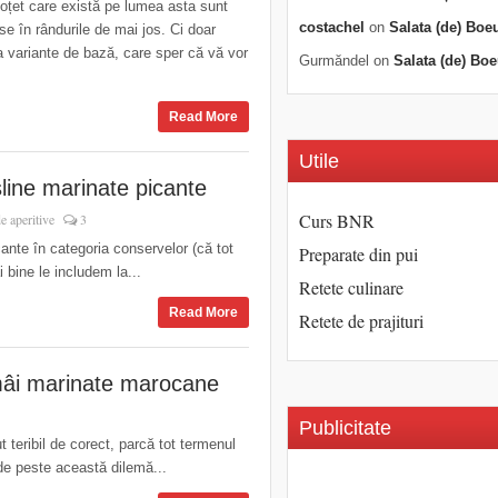
n oțet care există pe lumea asta sunt
costachel
on
Salata (de) Boe
se în rândurile de mai jos. Ci doar
 variante de bază, care sper că vă vor
Gurmăndel
on
Salata (de) Boe
Read More
Utile
line marinate picante
Curs BNR
e aperitive
3
nte în categoria conservelor (că tot
Preparate din pui
 bine le includem la...
Retete culinare
Read More
Retete de prajituri
âi marinate marocane
Publicitate
 teribil de corect, parcă tot termenul
ede peste această dilemă...