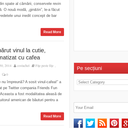
 din spate al cămării, conservele revin
ță. O nouă modă, „gin&tin”, le-a făcut
vedetele unui inedit concept de bar
Read More
ărut vinul la cutie,
matizat cu cafea
30, 2014
costachel
Fițe peste fițe
,
Pe secțiuni
0
 nu împreună? A sosit vinul-cafea!” a
at pe Twitter compania Friends Fun
Aceasta a fost modalitatea aleasă de
buitorul american de băuturi pentru a
Read More