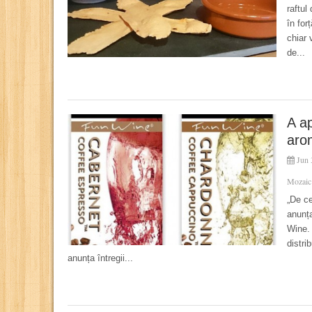
raftul
în for
chiar 
de...
A ap
aro
Jun 
Mozaic
„De ce
anunț
Wine. 
distri
anunța întregii...