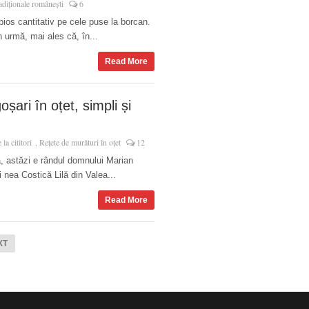
radiționale românești
6
opios cantitativ pe cele puse la borcan.
 urmă, mai ales că, în...
Read More
șari în oțet, simpli și
 la cititori
Rețete de murături în oțet
12
,
, astăzi e rândul domnului Marian
 nea Costică Lilă din Valea...
Read More
XT