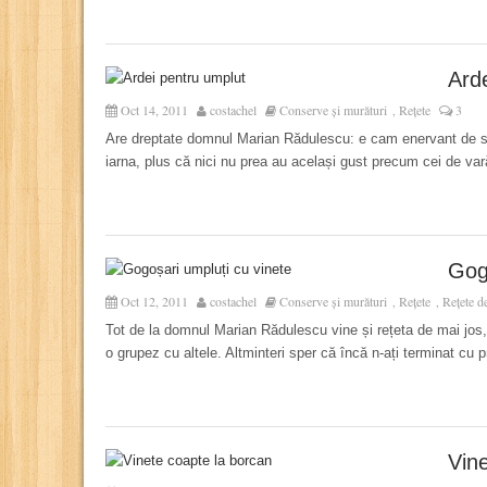
Ard
Oct 14, 2011
costachel
Conserve și murături
Rețete
3
,
Are dreptate domnul Marian Rădulescu: e cam enervant de s
iarna, plus că nici nu prea au același gust precum cei de vară
Gog
Oct 12, 2011
costachel
Conserve și murături
Rețete
Rețete de
,
,
Tot de la domnul Marian Rădulescu vine și rețeta de mai jos,
o grupez cu altele. Altminteri sper că încă n-ați terminat cu 
Vin