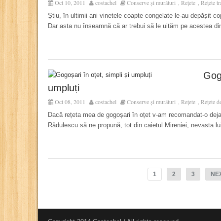
Oct 10, 2011
costachel
Conserve și murături
Rețete
Rețete t
,
,
Știu, în ultimii ani vinetele coapte congelate le-au depășit c
Dar asta nu înseamnă că ar trebui să le uităm pe acestea din
Gogo
umpluți
Oct 08, 2011
costachel
Conserve și murături
Rețete
Rețete de
,
,
Dacă rețeta mea de gogoșari în oțet v-am recomandat-o deja
Rădulescu să ne propună, tot din caietul Mireniei, nevasta lui
1
2
3
NE