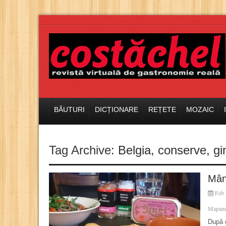
BĂUTURI
DICȚIONARE
REȚETE
MOZAIC
Tag Archive:
Belgia
,
conserve
,
gi
Mân
Feb 
Mapam
După c