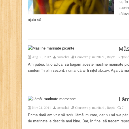
iuți î
cuprin
câteva
ajuta să...
Măs
Aug 30, 2012
costachel
Conserve și murături
Rețete
Rețete d
,
,
Am putea, la o adică, să băgăm aceste măsline marinate pica
suntem în plin sezon), numai că ar fi nițel abuziv. Așa că mai
Lăm
Nov 21, 2011
costachel
Conserve și murături
Rețete
7
,
Prima dată am vrut să scriu lămâi murate, dar nu mi s-a părut
de marinate le descrie mai bine. Dar, în fine, să trecem rep