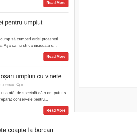
Read More
ei pentru umplut
cump să cumperi ardei proaspeți
. Așa că nu strică niciodată o...
Read More
oșari umpluți cu vinete
 la cititori
0
 una atât de specială că n-am putut s-
preparat conservele pentru...
Read More
ete coapte la borcan