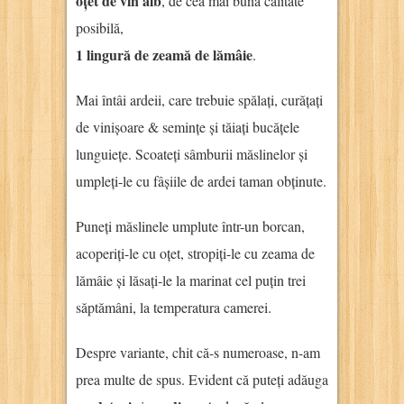
oțet de vin alb
, de cea mai bună calitate
posibilă,
1 lingură de zeamă de lămâie
.
Mai întâi ardeii, care trebuie spălați, curățați
de vinișoare & semințe și tăiați bucățele
lunguiețe. Scoateți sâmburii măslinelor și
umpleți-le cu fâșiile de ardei taman obținute.
Puneți măslinele umplute într-un borcan,
acoperiți-le cu oțet, stropiți-le cu zeama de
lămâie și lăsați-le la marinat cel puțin trei
săptămâni, la temperatura camerei.
Despre variante, chit că-s numeroase, n-am
prea multe de spus. Evident că puteți adăuga