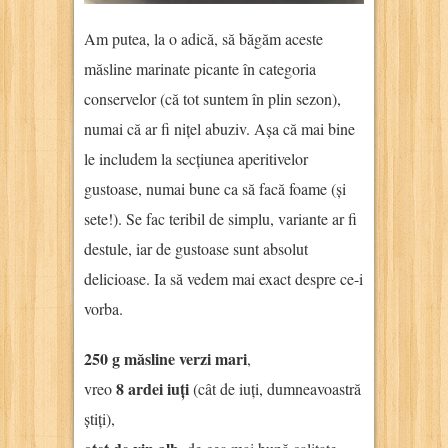
Am putea, la o adică, să băgăm aceste
măsline marinate picante în categoria
conservelor (că tot suntem în plin sezon),
numai că ar fi nițel abuziv. Așa că mai bine
le includem la secțiunea aperitivelor
gustoase, numai bune ca să facă foame (și
sete!). Se fac teribil de simplu, variante ar fi
destule, iar de gustoase sunt absolut
delicioase. Ia să vedem mai exact despre ce-i
vorba.
250 g măsline verzi mari
,
8 ardei iuți
vreo
(cât de iuți, dumneavoastră
știți),