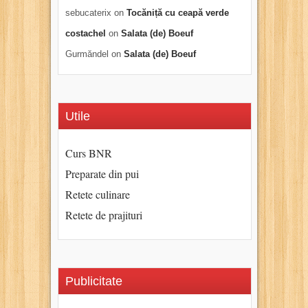
sebucaterix
on
Tocăniță cu ceapă verde
costachel
on
Salata (de) Boeuf
Gurmăndel
on
Salata (de) Boeuf
Utile
Curs BNR
Preparate din pui
Retete culinare
Retete de prajituri
Publicitate