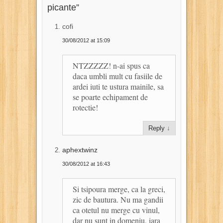
picante
”
cofi
30/08/2012 at 15:09
NTZZZZZ! n-ai spus ca
daca umbli mult cu fasiile de
ardei iuti te ustura mainile, sa
se poarte echipament de
rotectie!
Reply
↓
aphextwinz
30/08/2012 at 16:43
Si tsipoura merge, ca la greci,
zic de bautura. Nu ma gandii
ca otetul nu merge cu vinul,
dar nu sunt in domeniu, iara