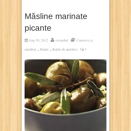
Măsline marinate
picante
Aug 30, 2012
costachel
Conserve și
,
,
murături
Rețete
Rețete de aperitive
3