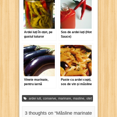
Ardei iuți în oțet, pe
Sos de ardei iuți (Hot
gustul tuturor
Sauce)
Vinete marinate,
Paste cu ardei copți,
pentru iarnă
sos de vin și măsline
,
,
,
,
ardei iuti
conserve
marinare
masline
otet
3 thoughts on “
Măsline marinate