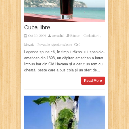
Cuba libre
Oct 30, 2009
costachel
Băuturi
Cocktailuri
,
,
Mozaic
Poveștile rețetelor celebre
0
,
Legenda spune că, în timpul războiului spaniolo-
american din 1898, un căpitan american a intrat
într-un bar din Old Havana şi a cerut un rom cu
gheaţă, peste care a pus cola şi un sfert de...
Read More