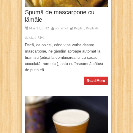
Spumă de mascarpone cu
lămâie
May 21, 2012
costachel
Rețete
Rețete de
,
dulciuri
0
Dacă, de obicei, când vine vorba despre
mascarpone, ne gândim aproape automat la
tiramisu (adică la combinarea lui cu cacao,
ciocolată, rom etc.), asta nu înseamnă câtuși
de puțin că...
Read More