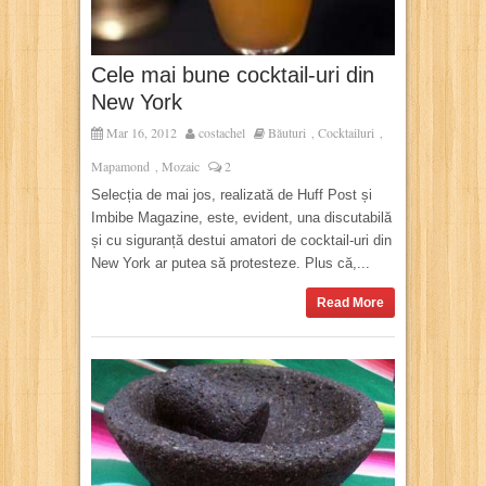
Cele mai bune cocktail-uri din
New York
Mar 16, 2012
costachel
Băuturi
Cocktailuri
,
,
Mapamond
Mozaic
2
,
Selecția de mai jos, realizată de Huff Post și
Imbibe Magazine, este, evident, una discutabilă
și cu siguranță destui amatori de cocktail-uri din
New York ar putea să protesteze. Plus că,...
Read More