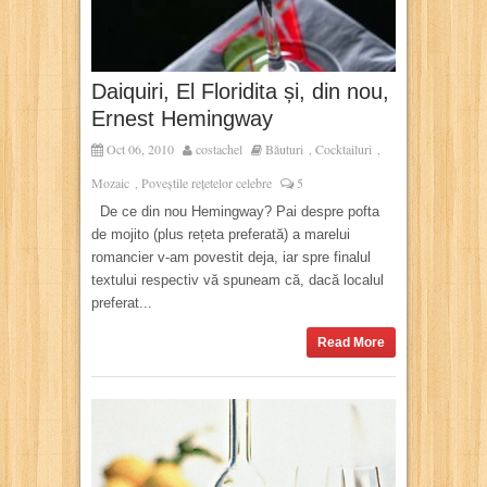
Daiquiri, El Floridita și, din nou,
Ernest Hemingway
Oct 06, 2010
costachel
Băuturi
Cocktailuri
,
,
Mozaic
Poveștile rețetelor celebre
5
,
De ce din nou Hemingway? Pai despre pofta
de mojito (plus rețeta preferată) a marelui
romancier v-am povestit deja, iar spre finalul
textului respectiv vă spuneam că, dacă localul
preferat...
Read More