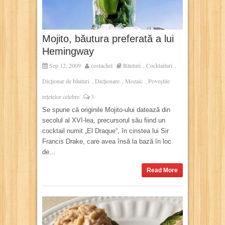
Mojito, băutura preferată a lui
Hemingway
Sep 12, 2009
costachel
Băuturi
Cocktailuri
,
,
Dicționar de băuturi
Dicționare
Mozaic
Poveștile
,
,
,
rețetelor celebre
3
Se spune că originile Mojito-ului datează din
secolul al XVI-lea, precursorul său fiind un
cocktail numit „El Draque“, în cinstea lui Sir
Francis Drake, care avea însă la bază în loc
de...
Read More