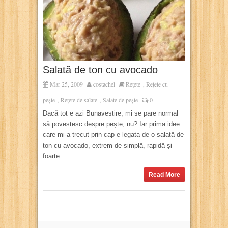
Salată de ton cu avocado
Mar 25, 2009
costachel
Rețete
Rețete cu
,
pește
Rețete de salate
Salate de pește
0
,
,
Dacă tot e azi Bunavestire, mi se pare normal
să povestesc despre pește, nu? Iar prima idee
care mi-a trecut prin cap e legata de o salată de
ton cu avocado, extrem de simplă, rapidă și
foarte...
Read More