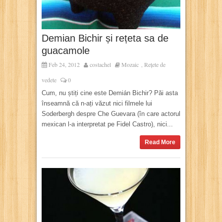
Demian Bichir și rețeta sa de
guacamole
Feb 24, 2012
costachel
Mozaic
Rețete de
,
vedete
0
Cum, nu știți cine este Demián Bichir? Păi asta
înseamnă că n-ați văzut nici filmele lui
Soderbergh despre Che Guevara (în care actorul
mexican l-a interpretat pe Fidel Castro), nici...
Read More