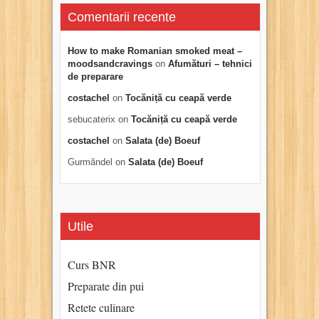
Comentarii recente
How to make Romanian smoked meat –
moodsandcravings
on
Afumături – tehnici
de preparare
costachel
on
Tocăniță cu ceapă verde
sebucaterix
on
Tocăniță cu ceapă verde
costachel
on
Salata (de) Boeuf
Gurmăndel
on
Salata (de) Boeuf
Utile
Curs BNR
Preparate din pui
Retete culinare