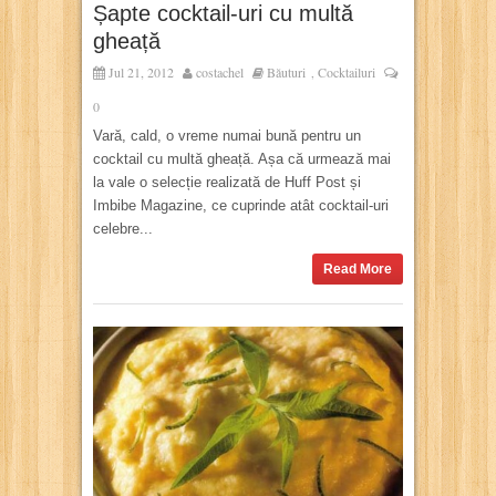
Șapte cocktail-uri cu multă
gheață
Jul 21, 2012
costachel
Băuturi
Cocktailuri
,
0
Vară, cald, o vreme numai bună pentru un
cocktail cu multă gheață. Așa că urmează mai
la vale o selecție realizată de Huff Post și
Imbibe Magazine, ce cuprinde atât cocktail-uri
celebre...
Read More