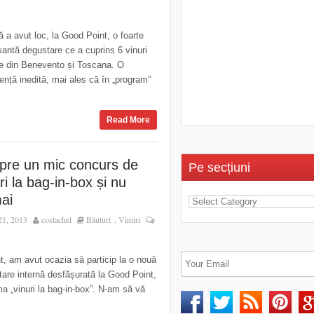
 a avut loc, la Good Point, o foarte
santă degustare ce a cuprins 6 vinuri
ne din Benevento și Toscana. O
ență inedită, mai ales că în „program”
Read More
pre un mic concurs de
Pe secțiuni
ri la bag-in-box și nu
ai
21, 2013
costachel
Băuturi
Vinuri
,
, am avut ocazia să particip la o nouă
are internă desfășurată la Good Point,
a „vinuri la bag-in-box”. N-am să vă