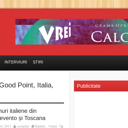
INTERVIURI
ȘTIRI
Good Point
,
Italia
,
Publicitate
nuri italiene din
evento și Toscana
24, 2013
costachel
Băuturi
Vinuri
,