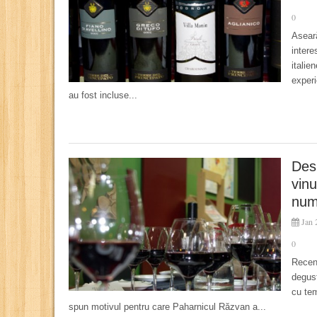
0
Aseară
intere
italie
experi
au fost incluse...
Des
vinu
num
Jan 
0
Recent
degust
cu tem
spun motivul pentru care Paharnicul Răzvan a...