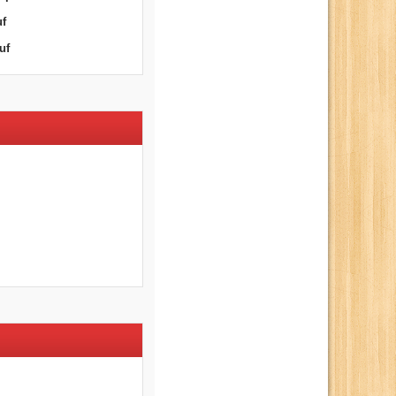
uf
uf