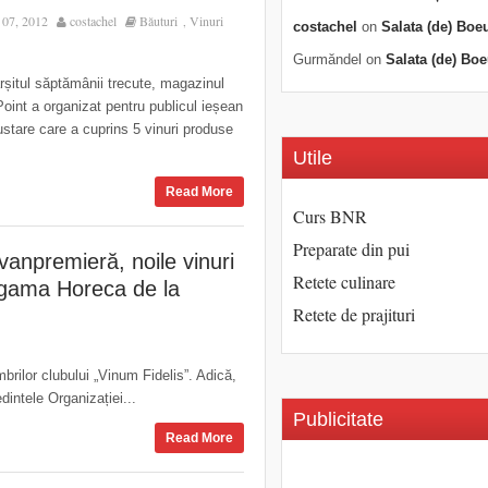
07, 2012
costachel
Băuturi
Vinuri
,
costachel
on
Salata (de) Boe
Gurmăndel
on
Salata (de) Boe
rșitul săptămânii trecute, magazinul
int a organizat pentru publicul ieșean
stare care a cuprins 5 vinuri produse
Utile
Read More
Curs BNR
Preparate din pui
vanpremieră, noile vinuri
Retete culinare
 gama Horeca de la
Retete de prajituri
rilor clubului „Vinum Fidelis”. Adică,
dintele Organizației...
Publicitate
Read More