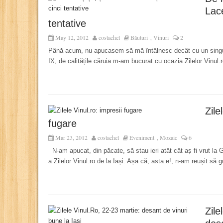
Lace
tentative
May 12, 2012
costachel
Băuturi
Vinuri
2
,
Până acum, nu apucasem să mă întâlnesc decât cu un singur
IX, de calitățile căruia m-am bucurat cu ocazia Zilelor Vinul.
Zile
fugare
Mar 23, 2012
costachel
Eveniment
Mozaic
6
,
N-am apucat, din păcate, să stau ieri atât cât aș fi vrut la G
a Zilelor Vinul.ro de la Iași. Așa că, asta e!, n-am reușit să g
Zile