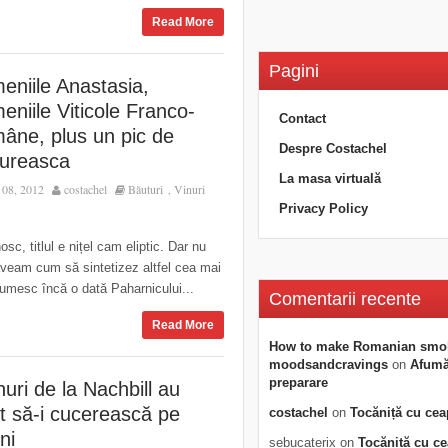
Read More
Pagini
eniile Anastasia,
niile Viticole Franco-
Contact
âne, plus un pic de
Despre Costachel
ureasca
La masa virtuală
08, 2012
costachel
Băuturi
Vinuri
,
Privacy Policy
sc, titlul e nițel cam eliptic. Dar nu
veam cum să sintetizez altfel cea mai
țumesc încă o dată Paharnicului...
Comentarii recente
Read More
How to make Romanian smo
moodsandcravings
on
Afumăt
preparare
nuri de la Nachbill au
t să-i cucerească pe
costachel
on
Tocăniță cu cea
ni
sebucaterix
on
Tocăniță cu c