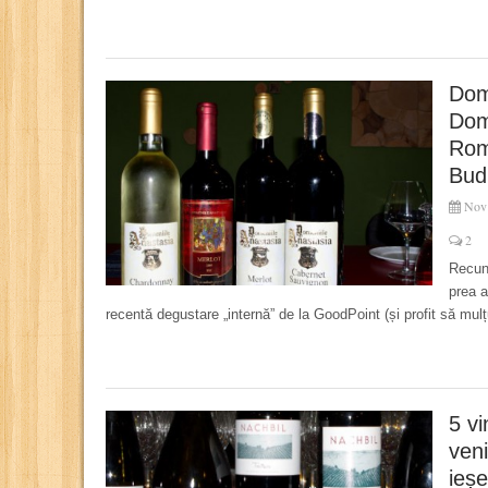
Dom
Dome
Rom
Bud
Nov 
2
Recuno
prea a
recentă degustare „internă” de la GoodPoint (și profit să mul
5 vi
veni
ieșe