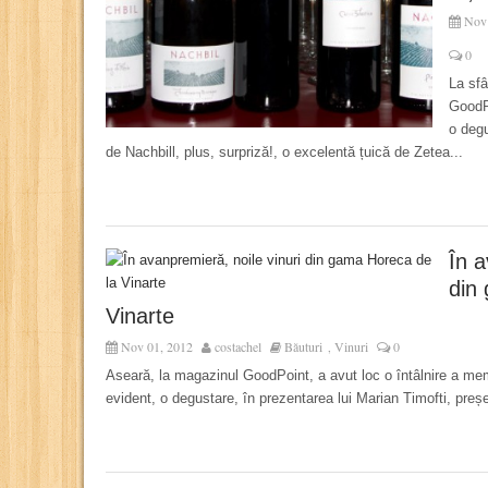
Nov 
0
La sfâ
GoodPo
o degu
de Nachbill, plus, surpriză!, o excelentă țuică de Zetea...
În a
din
Vinarte
Nov 01, 2012
costachel
Băuturi
Vinuri
0
,
Aseară, la magazinul GoodPoint, a avut loc o întâlnire a memb
evident, o degustare, în prezentarea lui Marian Timofti, preșe