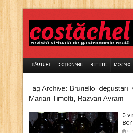
BĂUTURI
DICȚIONARE
REȚETE
MOZAIC
Tag Archive:
Brunello
,
degustari
,
Marian Timofti
,
Razvan Avram
6 vi
Ben
Jan 