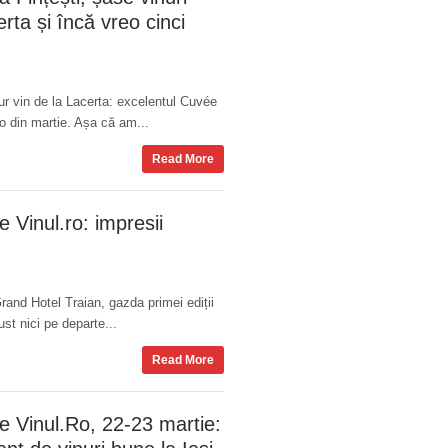
rta și încă vreo cinci
 vin de la Lacerta: excelentul Cuvée
ro din martie. Așa că am...
Read More
le Vinul.ro: impresii
rand Hotel Traian, gazda primei ediții
ust nici pe departe...
Read More
le Vinul.Ro, 22-23 martie: