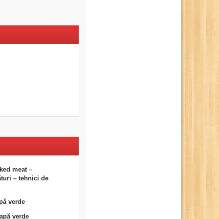
ked meat –
uri – tehnici de
pă verde
eapă verde