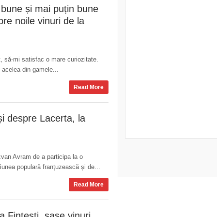
 bune și mai puțin bune
re noile vinuri de la
, să-mi satisfac o mare curiozitate.
e acelea din gamele...
Read More
i despre Lacerta, la
zvan Avram de a participa la o
iunea populară franțuzească și de...
Read More
a Fințești, șase vinuri