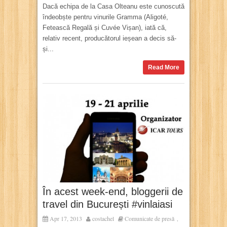
Dacă echipa de la Casa Olteanu este cunoscută
îndeobște pentru vinurile Gramma (Aligoté,
Fetească Regală și Cuvée Vișan), iată că,
relativ recent, producătorul ieșean a decis să-
și...
Read More
În acest week-end, bloggerii de
travel din București #vinlaiasi
Apr 17, 2013
costachel
Comunicate de presă
,