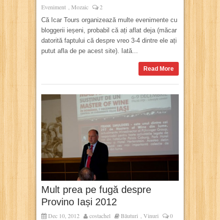
Eveniment
Mozaic
2
,
Că Icar Tours organizează multe evenimente cu
bloggerii ieșeni, probabil că ați aflat deja (măcar
datorită faptului că despre vreo 3-4 dintre ele ați
putut afla de pe acest site). Iată...
Read More
Mult prea pe fugă despre
Provino Iași 2012
Dec 10, 2012
costachel
Băuturi
Vinuri
0
,