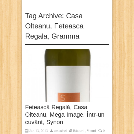
Tag Archive:
Casa
Olteanu
,
Feteasca
Regala
,
Gramma
Fetească Regală, Casa
Olteanu, Mega Image. Într-un
cuvânt, Synon
Jun 13, 2013
costachel
Băuturi
Vinuri
0
,