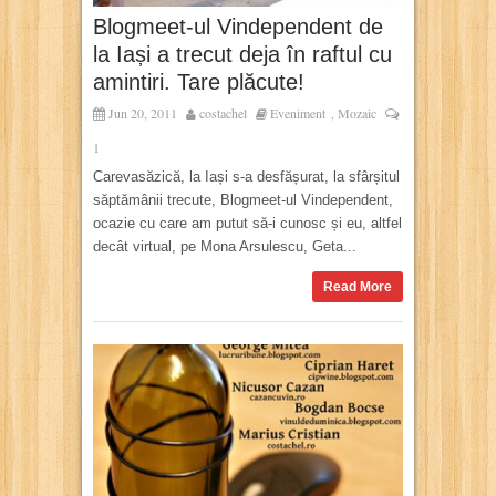
Blogmeet-ul Vindependent de
la Iași a trecut deja în raftul cu
amintiri. Tare plăcute!
Jun 20, 2011
costachel
Eveniment
Mozaic
,
1
Carevasăzică, la Iași s-a desfășurat, la sfârșitul
săptămânii trecute, Blogmeet-ul Vindependent,
ocazie cu care am putut să-i cunosc și eu, altfel
decât virtual, pe Mona Arsulescu, Geta...
Read More