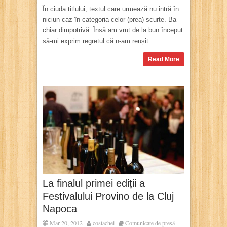
În ciuda titlului, textul care urmează nu intră în
niciun caz în categoria celor (prea) scurte. Ba
chiar dimpotrivă. Însă am vrut de la bun început
să-mi exprim regretul că n-am reușit...
Read More
La finalul primei ediții a
Festivalului Provino de la Cluj
Napoca
Mar 20, 2012
costachel
Comunicate de presă
,