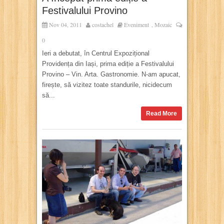
Festivalului Provino
Nov 04, 2011
costachel
Eveniment
Mozaic
,
0
Ieri a debutat, în Centrul Expozițional
Providența din Iași, prima ediție a Festivalului
Provino – Vin. Arta. Gastronomie. N-am apucat,
firește, să vizitez toate standurile, nicidecum
să...
Read More