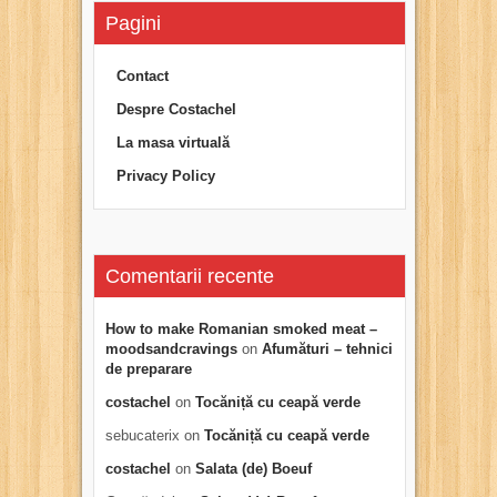
Pagini
Contact
Despre Costachel
La masa virtuală
Privacy Policy
Comentarii recente
How to make Romanian smoked meat –
moodsandcravings
on
Afumături – tehnici
de preparare
costachel
on
Tocăniță cu ceapă verde
sebucaterix
on
Tocăniță cu ceapă verde
costachel
on
Salata (de) Boeuf