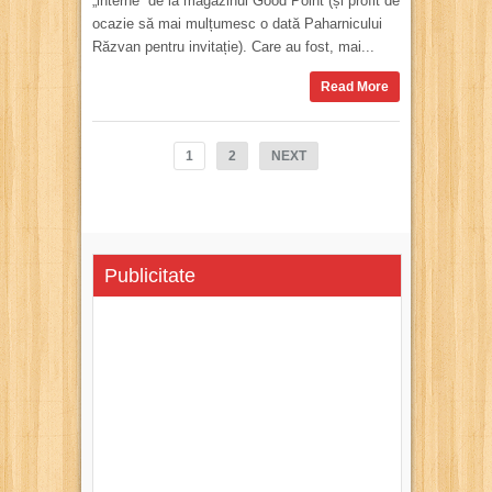
„interne” de la magazinul Good Point (și profit de
ocazie să mai mulțumesc o dată Paharnicului
Răzvan pentru invitație). Care au fost, mai...
Read More
1
2
NEXT
Publicitate