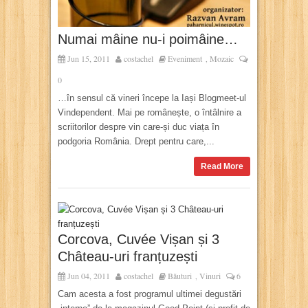
Numai mâine nu-i poimâine…
Jun 15, 2011
costachel
Eveniment
Mozaic
,
0
…în sensul că vineri începe la Iași Blogmeet-ul
Vindependent. Mai pe românește, o întâlnire a
scriitorilor despre vin care-și duc viața în
podgoria România. Drept pentru care,...
Read More
Corcova, Cuvée Vișan și 3
Château-uri franțuzești
Jun 04, 2011
costachel
Băuturi
Vinuri
6
,
Cam acesta a fost programul ultimei degustări