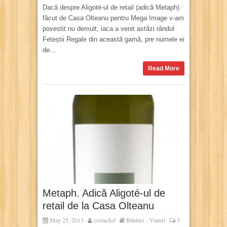
Dacă despre Aligoté-ul de retail (adică Metaph)
făcut de Casa Olteanu pentru Mega Image v-am
povestit nu demult, iaca a venit astăzi rândul
Feteștii Regale din această gamă, pre numele ei
de...
Read More
Metaph. Adică Aligoté-ul de
retail de la Casa Olteanu
May 25, 2013
costachel
Băuturi
Vinuri
3
,