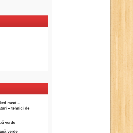
ked meat –
uri – tehnici de
pă verde
eapă verde