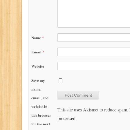
Name
*
Email
*
Website
Save my
name,
email, and
website in
This site uses Akismet to reduce spam.
this browser
processed.
for the next