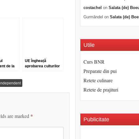
costachel
on
Salata (de) Boe
Gurmăndel
on
Salata (de) Boe
Utile
Curs BNR
ul
UE îngheață
nt de la
aprobarea culturilor
Preparate din pui
ut deja în
modificate genetic.
intiri.
Dar numai până în
Retete culinare
te!
2014
independent
Retete de prajituri
elds are marked
*
Publicitate