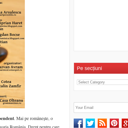
Pe secțiuni
pendent
. Mai pe românește, o
podgoria România. Drept pentru care,