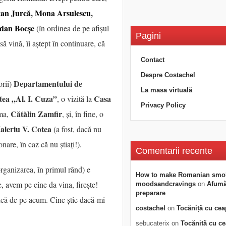
an Jurcă
,
Mona Arsulescu
,
dan Bocșe
(în ordinea de pe afișul
Pagini
 să vină, îi aștept în continuare, că
Contact
Despre Costachel
Departamentului de
orii)
La masa virtuală
atea „Al. I. Cuza”
Casa
, o vizită la
Privacy Policy
Cătălin Zamfir
mma,
, și, în fine, o
aleriu V. Cotea
(a fost, dacă nu
nare, în caz că nu știați!).
Comentarii recente
organizarea, în primul rând) e
How to make Romanian smo
e, avem pe cine da vina, firește!
moodsandcravings
on
Afumăt
preparare
ncă de pe acum. Cine știe dacă-mi
costachel
on
Tocăniță cu cea
sebucaterix
on
Tocăniță cu c