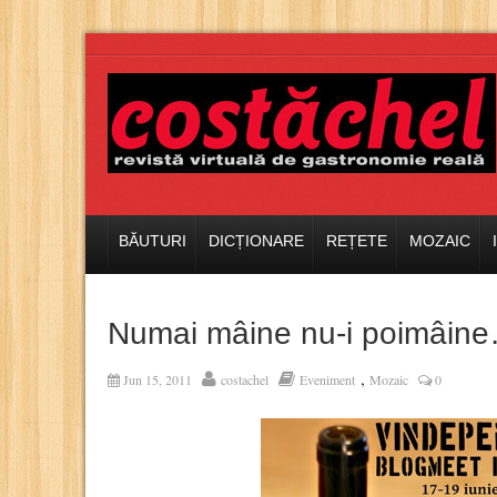
BĂUTURI
DICȚIONARE
REȚETE
MOZAIC
Numai mâine nu-i poimâin
,
Jun 15, 2011
costachel
Eveniment
Mozaic
0