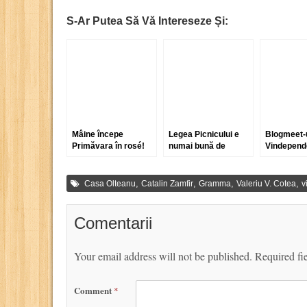
S-Ar Putea Să Vă Intereseze Și:
Mâine începe
Legea Picnicului e
Blogmeet-
Primăvara în rosé!
numai bună de
Vindepende
aprins focul cu ea
Iași a trec
raftul cu am
Tare plăcu
,
,
,
,
Casa Olteanu
Catalin Zamfir
Gramma
Valeriu V. Cotea
v
Comentarii
Your email address will not be published.
Required fi
Comment
*