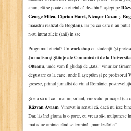
Răzv
anunț cât se poate de oficial că de-abia îi aștept pe
George Mitea
,
Ciprian Haret
,
Nicușor Cazan
Bog
și
Bogdan
măiastru realizat de
). Iar pe cei care n-au putut
n-au intrat zilele (anii) în sac.
workshop
Programul oficial? Un
cu studenții (și profes
Jurnalism și Științe ale Comunicării de la Universit
Olteanu
, unde vom fi ghidați de „tatăl” vinurilor Gra
V
degustare ca la carte, unde îl așteptăm și pe profesorul
greșesc, primul jurnalist de vin al României postrevoluțio
Și era să uit ce-i mai important, vinovatul principal (cu 
Răzvan Avram
. Vinovat în sensul că, dacă nu iese bin
Dar, lăsând gluma la o parte, eu vreau să-i mulțumesc î
mai aduc aminte când se termină „manifestările”…