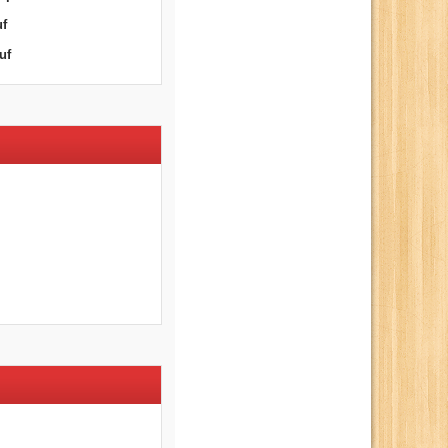
uf
uf