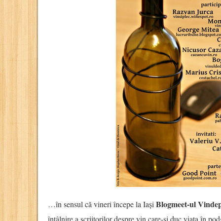
Blogmeet-ul Vinde
…în sensul că vineri începe la Iași
întâlnire a scriitorilor despre vin care-și duc viața în 