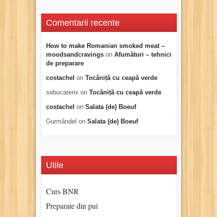
Comentarii recente
How to make Romanian smoked meat –
moodsandcravings
on
Afumături – tehnici
de preparare
costachel
on
Tocăniță cu ceapă verde
sebucaterix
on
Tocăniță cu ceapă verde
costachel
on
Salata (de) Boeuf
Gurmăndel
on
Salata (de) Boeuf
Utile
Curs BNR
Preparate din pui