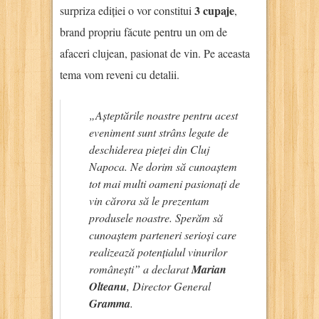
3 cupaje
surpriza ediției o vor constitui
,
brand propriu făcute pentru un om de
afaceri clujean, pasionat de vin. Pe aceasta
tema vom reveni cu detalii.
„Așteptările noastre pentru acest
eveniment sunt strâns legate de
deschiderea pieței din Cluj
Napoca. Ne dorim să cunoaștem
tot mai multi oameni pasionați de
vin cărora să le prezentam
produsele noastre. Sperăm să
cunoaștem parteneri serioși care
realizează potențialul vinurilor
românești” a declarat
Marian
Olteanu
, Director General
Gramma
.