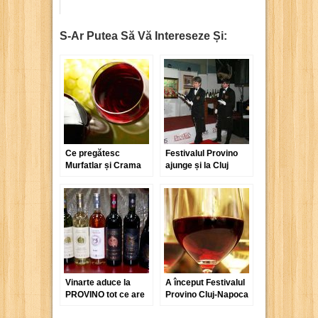
S-Ar Putea Să Vă Intereseze Și:
Ce pregătesc
Festivalul Provino
Murfatlar și Crama
ajunge și la Cluj
Oprișor pentru
Provino Cluj
Vinarte aduce la
A început Festivalul
PROVINO tot ce are
Provino Cluj-Napoca
mai bun