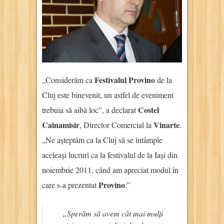
Festivalul Provino
„Considerăm ca
de la
Cluj este binevenit, un astfel de eveniment
Costel
trebuia să aibă loc”, a declarat
Cainamisir
Vinarte
, Director Comercial la
.
„Ne așteptăm ca la Cluj să se întâmple
aceleași lucruri ca la festivalul de la Iași din
noiembrie 2011, când am apreciat modul în
Provino
care s-a prezentat
.”
„Sperăm să avem cât mai mulți