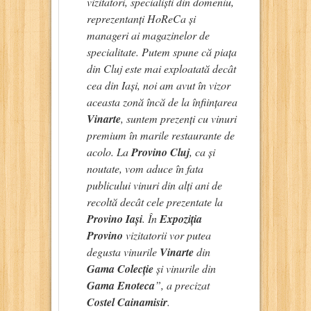
vizitatori, specialiști din domeniu,
reprezentanți HoReCa și
manageri ai magazinelor de
specialitate. Putem spune că piața
din Cluj este mai exploatată decât
cea din Iași, noi am avut în vizor
aceasta zonă încă de la înființarea
Vinarte
, suntem prezenți cu vinuri
premium în marile restaurante de
acolo. La
Provino Cluj
, ca și
noutate, vom aduce în fata
publicului vinuri din alți ani de
recoltă decât cele prezentate la
Provino Iași
. În
Expoziția
Provino
vizitatorii vor putea
degusta vinurile
Vinarte
din
Gama Colecție
și vinurile din
Gama Enoteca
”, a precizat
Costel Cainamisir
.