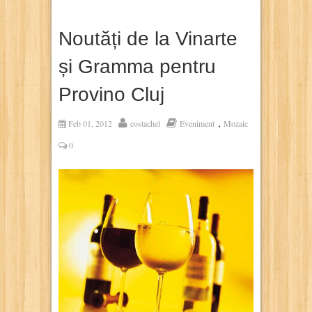
Noutăți de la Vinarte
și Gramma pentru
Provino Cluj
,
Feb 01, 2012
costachel
Eveniment
Mozaic
0