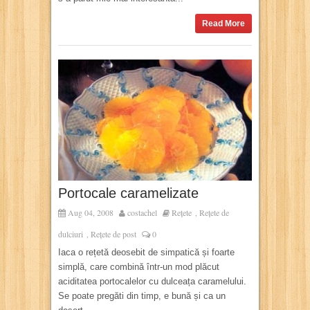
Read More
Portocale caramelizate
Aug 04, 2008
costachel
Rețete
Rețete de
,
dulciuri
Rețete de post
0
,
Iaca o rețetă deosebit de simpatică și foarte
simplă, care combină într-un mod plăcut
aciditatea portocalelor cu dulceața caramelului.
Se poate pregăti din timp, e bună și ca un