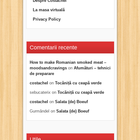
Despre Costachel
La masa virtuală
Privacy Policy
Comentarii recente
How to make Romanian smoked meat –
moodsandcravings
on
Afumături – tehnici
de preparare
costachel
on
Tocăniță cu ceapă verde
sebucaterix
on
Tocăniță cu ceapă verde
costachel
on
Salata (de) Boeuf
Gurmăndel
on
Salata (de) Boeuf
Utile