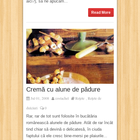
aici?), sa ne apucam...
Read More
Cremă cu alune de pădure
Jul 01, 2008
costachel
Rețete
Rețete de
,
dulciuri
0
Rar, rar de tot sunt folosite în bucătăria
românească alunele de pădure. Atât de rar încât
tind chiar să devină o delicatesă, în ciuda
faptului că ele cresc bine-mersi pe plaiurile...