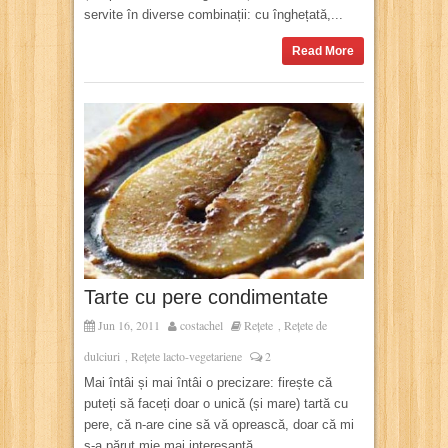
servite în diverse combinații: cu înghețată,...
Read More
Tarte cu pere condimentate
Jun 16, 2011
costachel
Rețete
Rețete de
,
dulciuri
Rețete lacto-vegetariene
2
,
Mai întâi și mai întâi o precizare: firește că
puteți să faceți doar o unică (și mare) tartă cu
pere, că n-are cine să vă oprească, doar că mi
s-a părut mie mai interesantă...