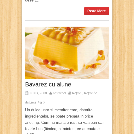
desert...
Read More
Bavarez cu alune
Jul 03, 2008
costachel
Rețete
Rețete de
,
dulciuri
0
Un dulce usor si racoritor care, datorita
ingredientelor, se poate prepara in orice
anotimp. Cum nu mai are rost sa va spun ca-i
foarte bun (fiindca, altminteri, ce-ar cauta el