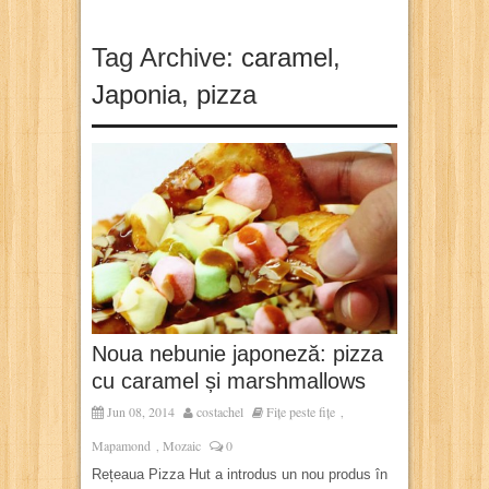
Tag Archive:
caramel
,
Japonia
,
pizza
Noua nebunie japoneză: pizza
cu caramel și marshmallows
Jun 08, 2014
costachel
Fițe peste fițe
,
Mapamond
Mozaic
0
,
Rețeaua Pizza Hut a introdus un nou produs în