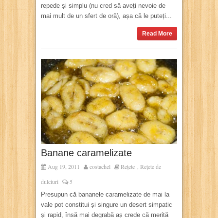
repede și simplu (nu cred să aveți nevoie de
mai mult de un sfert de oră), așa că le puteți...
Read More
Banane caramelizate
Aug 19, 2011
costachel
Rețete
Rețete de
,
dulciuri
5
Presupun că bananele caramelizate de mai la
vale pot constitui și singure un desert simpatic
și rapid, însă mai degrabă aș crede că merită