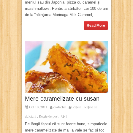
meniul său din Japonia: pizza cu caramel și
marshmallows. Pentru a sărbători cei 100 de ani
de la înființarea Morinaga Milk Caramel,...
Read More
Mere caramelizate cu susan
Oct 10, 2011
costachel
Rețete
Rețete de
,
dulciuri
Rețete de post
1
,
Pe lângă faptul că sunt foarte bune, simpaticele
mere caramelizate de mai la vale se fac și foc