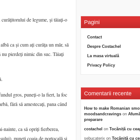
 curățitorului de legume, și tăiați-o
Pagini
Contact
 albă ca și cum ați curăța un măr, să
Despre Costachel
 nu pierdeți nimic din suc. Tăiați
La masa virtuală
Privacy Policy
ă.
Comentarii recente
fundul gros, puneți-o la fiert, la foc
iarbă, fără să amestecați, pana când
How to make Romanian smo
moodsandcravings
on
Afumăt
preparare
-nainte, ca să opriți fierberea,
costachel
on
Tocăniță cu cea
asului), puneți coaja de portocală și
sebucaterix
on
Tocăniță cu c