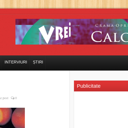
INTERVIURI
ȘTIRI
Publicitate
de post
0