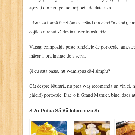
așezați din nou pe foc, mijlociu de data asta.
Lăsați sa fiarbă încet (amestecând din când în când), t
cojile ar trebui să devina ușor translucide.
Vărsați compoziția peste rondelele de portocale, amestecați
măcar 1 oră înainte de a servi.
Și cu asta basta, nu v-am spus că-i simplu?
Cât despre băutură, nu prea v-aș recomanda un vin ci, m
ghicit!) portocale. Dac-o fi Grand Marnier, bine, dacă n
S-Ar Putea Să Vă Intereseze Și: