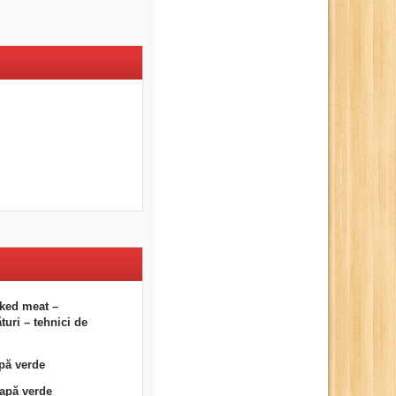
ked meat –
uri – tehnici de
pă verde
eapă verde