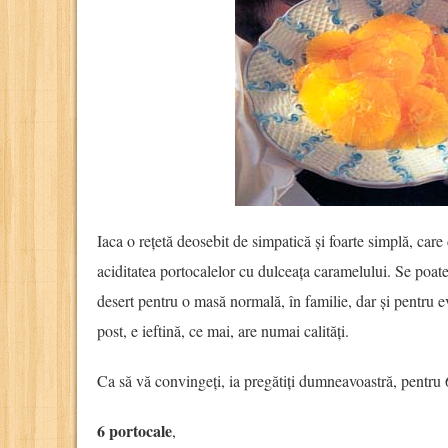
Iaca o rețetă deosebit de simpatică și foarte simplă, car
aciditatea portocalelor cu dulceața caramelului. Se poate
desert pentru o masă normală, în familie, dar și pentru 
post, e ieftină, ce mai, are numai calități.
Ca să vă convingeți, ia pregătiți dumneavoastră, pentru 6
6 portocale
,