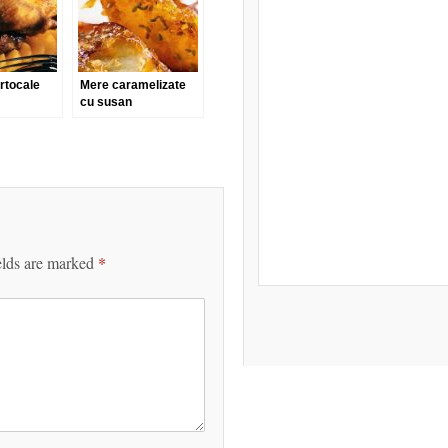
rtocale
Mere caramelizate
cu susan
elds are marked
*