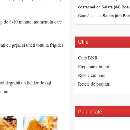
costachel
on
Salata (de) Boe
Gurmăndel
on
Salata (de) Boe
imp de 8-10 minute, moment în care
Utile
 cu grija, și țineți totul la frigider
Curs BNR
Preparate din pui
Retete culinare
ai degrabă un lichior de (ați
Retete de prajituri
u, nu.
Publicitate