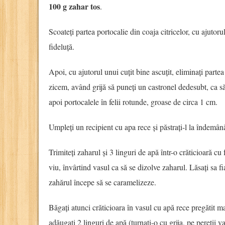
100 g zahar tos
.
Scoateți partea portocalie din coaja citricelor, cu ajutorul
fideluță.
Apoi, cu ajutorul unui cuțit bine ascuțit, eliminați partea
zicem, având grijă să puneți un castronel dedesubt, ca să
apoi portocalele în felii rotunde, groase de circa 1 cm.
Umpleți un recipient cu apa rece și păstrați-l la îndemân
Trimiteți zaharul și 3 linguri de apă într-o crăticioară cu 
viu, învârtind vasul ca să se dizolve zaharul. Lăsați sa f
zahărul începe să se caramelizeze.
Băgați atunci crăticioara în vasul cu apă rece pregătit mai
adăugați 2 linguri de apă (turnați-o cu grija, pe pereții v