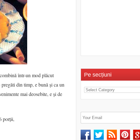
Pe secțiuni
e combină într-un mod plăcut
 pregăti din timp, e bună și ca un
evenimente mai deosebite, e și de
 porții,