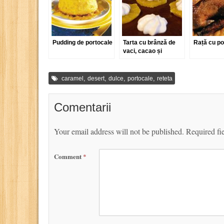
Pudding de portocale
Tarta cu brânză de
Rață cu po
vaci, cacao și
portocale
,
,
,
,
caramel
desert
dulce
portocale
reteta
Comentarii
Your email address will not be published.
Required fi
Comment
*