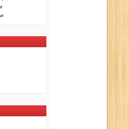
uf
uf