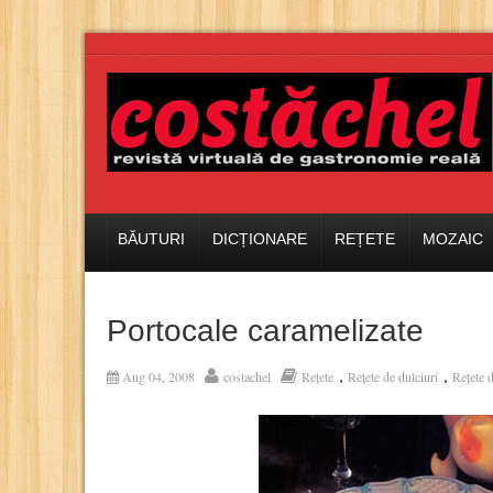
BĂUTURI
DICȚIONARE
REȚETE
MOZAIC
Portocale caramelizate
,
,
Aug 04, 2008
costachel
Rețete
Rețete de dulciuri
Rețete 