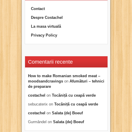
Contact
Despre Costachel
La masa virtuală
Privacy Policy
Comentarii recente
How to make Romanian smoked meat –
moodsandcravings
on
Afumături – tehnici
de preparare
costachel
on
Tocăniță cu ceapă verde
sebucaterix
on
Tocăniță cu ceapă verde
costachel
on
Salata (de) Boeuf
Gurmăndel
on
Salata (de) Boeuf