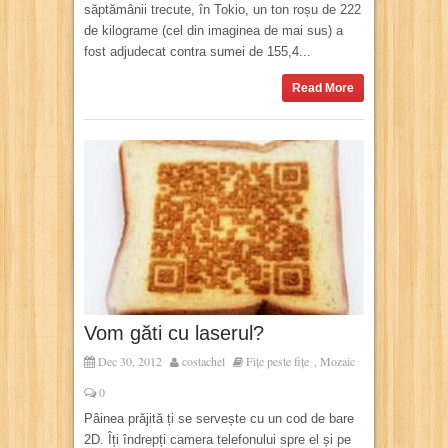
săptămânii trecute, în Tokio, un ton roșu de 222
de kilograme (cel din imaginea de mai sus) a
fost adjudecat contra sumei de 155,4...
Read More
Vom găti cu laserul?
Dec 30, 2012
costachel
Fițe peste fițe
Mozaic
,
0
Pâinea prăjită ți se servește cu un cod de bare
2D. Îți îndrepți camera telefonului spre el și pe