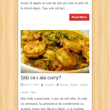
ecran îți apare un site de știri pe care le poți citi
la micul dejun. Sau vrei să faci...
Read More
Știți ce-i aia curry?
Jan 07, 2010
costachel
Dosare
Rețete
Rețete
,
,
celebre
0
Mai întâi o precizare: n-am să mă refer, în cele
ce urmează, la amestecul de condimente cu
același nume (am făcut-o deja), ci la multele