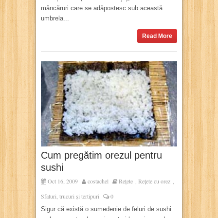
mâncăruri care se adăpostesc sub această
umbrela...
Read More
Cum pregătim orezul pentru
sushi
Oct 16, 2009
costachel
Rețete
Rețete cu orez
,
,
Sfaturi, trucuri și tertipuri
0
Sigur că există o sumedenie de feluri de sushi