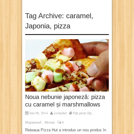
Tag Archive:
caramel
,
Japonia
,
pizza
Noua nebunie japoneză: pizza
cu caramel și marshmallows
Jun 08, 2014
costachel
Fițe peste fițe
,
Mapamond
Mozaic
0
,
Rețeaua Pizza Hut a introdus un nou produs în