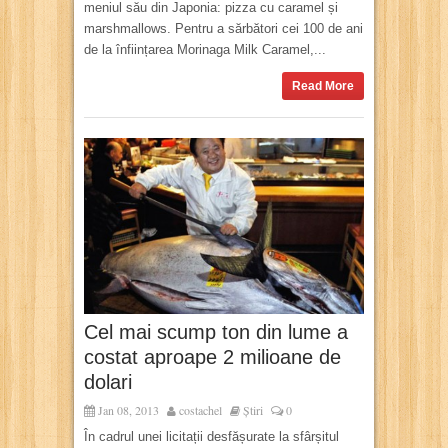
meniul său din Japonia: pizza cu caramel și
marshmallows. Pentru a sărbători cei 100 de ani
de la înființarea Morinaga Milk Caramel,...
Read More
Cel mai scump ton din lume a
costat aproape 2 milioane de
dolari
Jan 08, 2013
costachel
Știri
0
În cadrul unei licitații desfășurate la sfârșitul