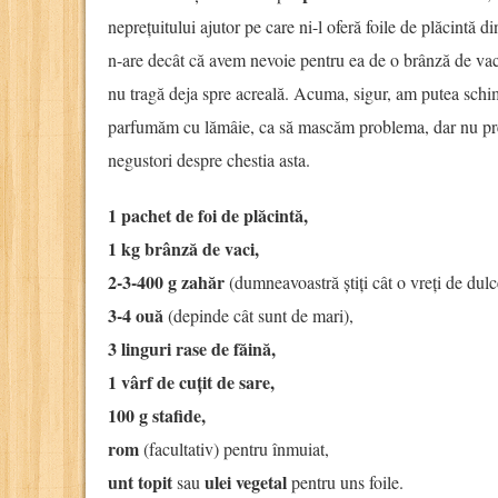
neprețuitului ajutor pe care ni-l oferă foile de plăcintă d
n-are decât că avem nevoie pentru ea de o brânză de vaci
nu tragă deja spre acreală. Acuma, sigur, am putea schim
parfumăm cu lămâie, ca să mascăm problema, dar nu prea
negustori despre chestia asta.
1 pachet de foi de plăcintă,
1 kg brânză de vaci,
2-3-400 g zahăr
(dumneavoastră știți cât o vreți de dulc
3-4 ouă
(depinde cât sunt de mari),
3 linguri rase de făină,
1 vârf de cuțit de sare,
100 g stafide,
rom
(facultativ) pentru înmuiat,
unt topit
ulei vegetal
sau
pentru uns foile.