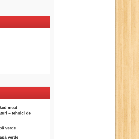
ked meat –
uri – tehnici de
pă verde
eapă verde