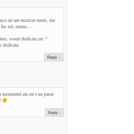
 Inca nu am incercat nimic, dar
O fac azi, maine…
tare, sosuri dedicate,etc ?
e dedicata
Reply
↓
in momentul ala mi s-au parut
a!
Reply
↓