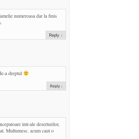
famelie numeroasa dar la finis
.
Reply
↓
e-a dreptul
Reply
↓
ncepatoare intr-ale deserturilor,
ncat. Multumesc. acum caut o