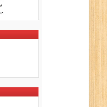
uf
uf