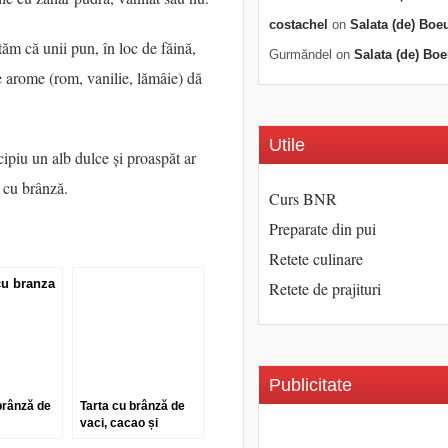
costachel
on
Salata (de) Boe
tăm că unii pun, în loc de făină,
Gurmăndel
on
Salata (de) Boe
tre arome (rom, vanilie, lămâie) dă
Utile
cipiu un alb dulce și proaspăt ar
ă cu brânză.
Curs BNR
Preparate din pui
Retete culinare
Retete de prajituri
Publicitate
brânză de
Tarta cu brânză de
vaci, cacao și
portocale