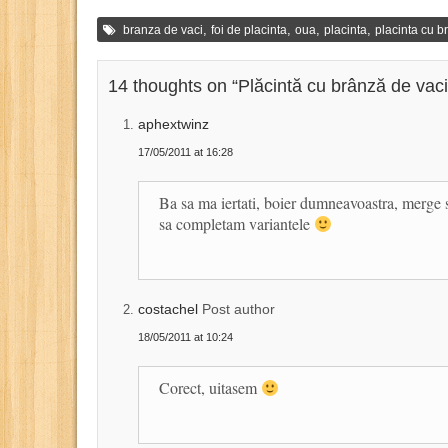
,
,
,
,
branza de vaci
foi de placinta
oua
placinta
placinta cu b
14 thoughts on “
Plăcintă cu brânză de vaci 
aphextwinz
17/05/2011 at 16:28
Ba sa ma iertati, boier dumneavoastra, merge si
sa completam variantele
costachel
Post author
18/05/2011 at 10:24
Corect, uitasem