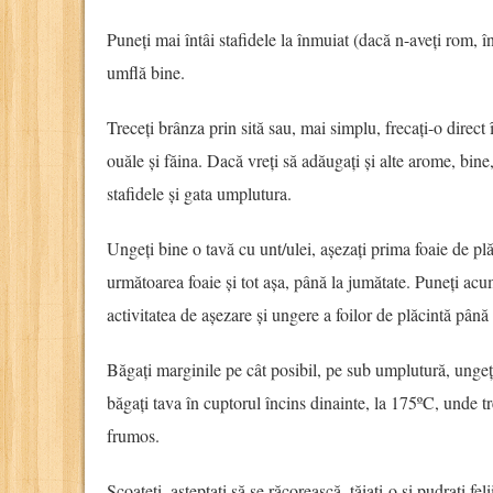
Puneți mai întâi stafidele la înmuiat (dacă n-aveți rom, î
umflă bine.
Treceți brânza prin sită sau, mai simplu, frecați-o direct
ouăle și făina. Dacă vreți să adăugați și alte arome, bine
stafidele și gata umplutura.
Ungeți bine o tavă cu unt/ulei, așezați prima foaie de plă
următoarea foaie și tot așa, până la jumătate. Puneți acu
activitatea de așezare și ungere a foilor de plăcintă până
Băgați marginile pe cât posibil, pe sub umplutură, ungeț
băgați tava în cuptorul încins dinainte, la 175ºC, unde t
frumos.
Scoateți, așteptați să se răcorească, tăiați-o și pudrați fe