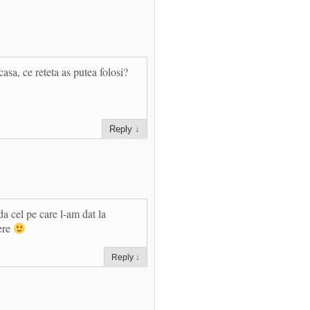
asa, ce reteta as putea folosi?
Reply
↓
da cel pe care l-am dat la
cere
Reply
↓