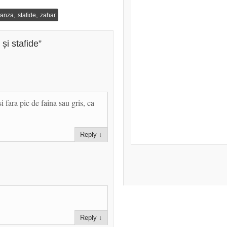
,
,
ranza
stafide
zahar
și stafide
”
 fara pic de faina sau gris, ca
Reply
↓
Reply
↓