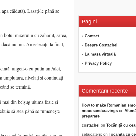
n apă călduță). Lăsați-le până se
Pagini
 în bolul mixerului cu zahărul, sarea,
Contact
, dacă nu, nu. Amestecați, la final,
Despre Costachel
La masa virtuală
Privacy Policy
cintă, ungeți-o cu puțin unt/ulei,
m umplutura, nivelați și continuați
 când se termină.
Comentarii recente
i mai din belșug ultima foaie și
How to make Romanian smo
rebuie să stea până se rumenește
moodsandcravings
on
Afumăt
preparare
costachel
on
Tocăniță cu cea
liile cu zahăr pudră, vanilat sau nu.
sebucaterix
on
Tocăniță cu c