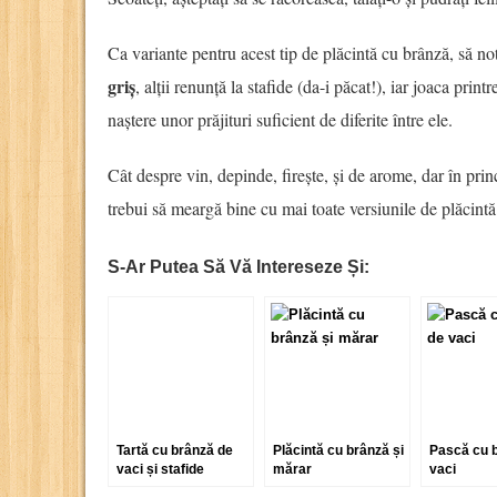
Ca variante pentru acest tip de plăcintă cu brânză, să no
griș
, alții renunță la stafide (da-i păcat!), iar joaca prin
naștere unor prăjituri suficient de diferite între ele.
Cât despre vin, depinde, firește, și de arome, dar în prin
trebui să meargă bine cu mai toate versiunile de plăcint
S-Ar Putea Să Vă Intereseze Și:
Tartă cu brânză de
Plăcintă cu brânză și
Pască cu 
vaci și stafide
mărar
vaci