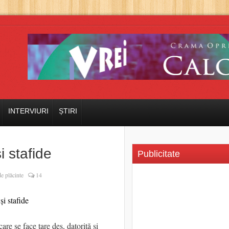
INTERVIURI
ȘTIRI
i stafide
Publicitate
de plăcinte
14
 care se face tare des, datorită și