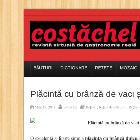
BĂUTURI
DICȚIONARE
REȚETE
MOZAIC
Plăcintă cu brânză de vaci ș
,
,
May 17, 2011
costachel
Rețete
Rețete de dulciuri
Rețete 
plăcintă cu brânză dulce
O excelentă și foarte simplă
,