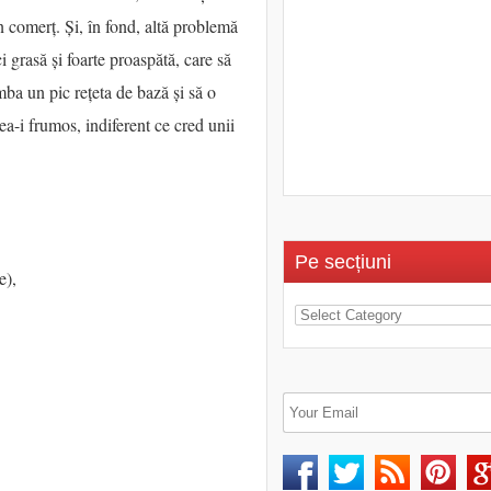
in comerț. Și, în fond, altă problemă
 grasă și foarte proaspătă, care să
ba un pic rețeta de bază și să o
-i frumos, indiferent ce cred unii
Pe secțiuni
e),