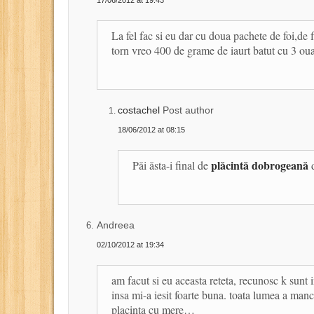
17/06/2012 at 19:43
La fel fac si eu dar cu doua pachete de foi,de 
torn vreo 400 de grame de iaurt batut cu 3 oua
costachel
Post author
18/06/2012 at 08:15
plăcintă dobrogeană
Păi ăsta-i final de
d
Andreea
02/10/2012 at 19:34
am facut si eu aceasta reteta, recunosc k sunt i
insa mi-a iesit foarte buna. toata lumea a ma
placinta cu mere…