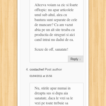
Altceva voiam sa zic si foarte
offtopic: nu apar articolele
unul sub altul, alea cu
bautura sunt separate de cele
de mancare? Ca am vazut
abia pe un alt site treaba cu
productia de struguri si aici
cand intrai nu dadui de ea.
Scuze de off, sanatate!
Reply
↓
costachel
Post author
01/04/2011 at 15:56
Nu, stirile apar numai in
dreapta sus si dupa aia
sanatate, daca le vrei sa le
vezi pe toate trebuie sa