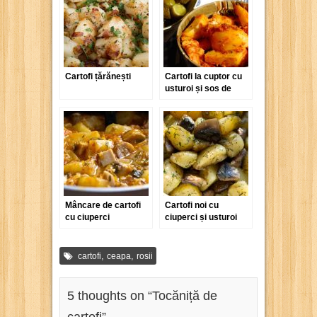
Cartofi țărănești
Cartofi la cuptor cu
usturoi și sos de
roșii
Mâncare de cartofi
Cartofi noi cu
cu ciuperci
ciuperci și usturoi
,
,
cartofi
ceapa
rosii
5 thoughts on “
Tocăniță de
cartofi
”