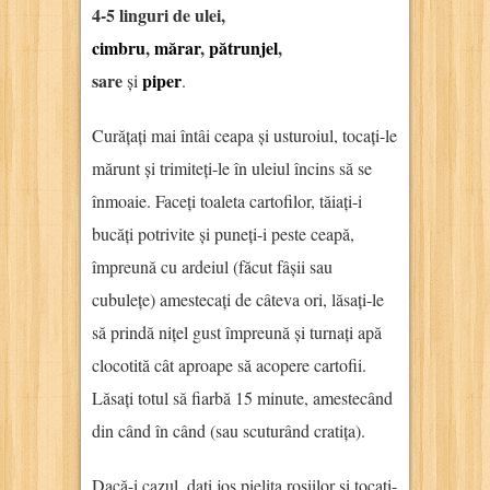
4-5 linguri de ulei,
cimbru
,
mărar
,
pătrunjel
,
sare
piper
și
.
Curățați mai întâi ceapa și usturoiul, tocați-le
mărunt și trimiteți-le în uleiul încins să se
înmoaie. Faceți toaleta cartofilor, tăiați-i
bucăți potrivite și puneți-i peste ceapă,
împreună cu ardeiul (făcut fâșii sau
cubulețe) amestecați de câteva ori, lăsați-le
să prindă nițel gust împreună și turnați apă
clocotită cât aproape să acopere cartofii.
Lăsați totul să fiarbă 15 minute, amestecând
din când în când (sau scuturând cratița).
Dacă-i cazul, dați jos pielița roșiilor și tocați-