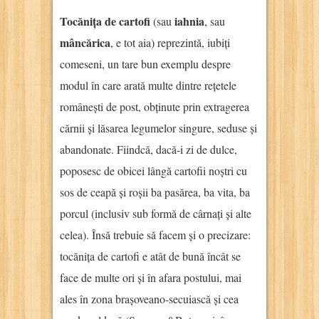
Tocănița de cartofi
iahnia
(sau
, sau
mâncărica
, e tot aia) reprezintă, iubiți
comeseni, un tare bun exemplu despre
modul în care arată multe dintre rețetele
românești de post, obținute prin extragerea
cărnii și lăsarea legumelor singure, seduse și
abandonate. Fiindcă, dacă-i zi de dulce,
poposesc de obicei lângă cartofii noștri cu
sos de ceapă și roșii ba pasărea, ba vita, ba
porcul (inclusiv sub formă de cârnați și alte
celea). Însă trebuie să facem și o precizare:
tocănița de cartofi e atât de bună încât se
face de multe ori și în afara postului, mai
ales în zona brașoveano-secuiască și cea