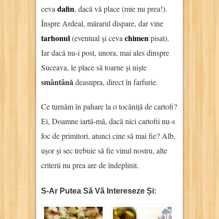
dafin
ceva
, dacă vă place (mie nu prea!).
Înspre Ardeal, mărarul dispare, dar vine
tarhonul
chimen
(eventual și ceva
pisat).
Iar dacă nu-i post, unora, mai ales dinspre
Suceava, le place să toarne și niște
smântână
deasupra, direct în farfurie.
Ce turnăm în pahare la o tocăniță de cartofi?
Ei, Doamne iartă-mă, dacă nici cartofii nu-s
foc de primitori, atunci cine să mai fie? Alb,
ușor și sec trebuie să fie vinul nostru, alte
criterii nu prea are de îndeplinit.
S-Ar Putea Să Vă Intereseze Și: