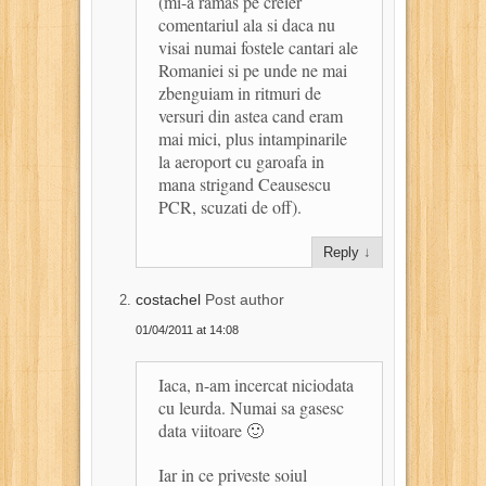
(mi-a ramas pe creier
comentariul ala si daca nu
visai numai fostele cantari ale
Romaniei si pe unde ne mai
zbenguiam in ritmuri de
versuri din astea cand eram
mai mici, plus intampinarile
la aeroport cu garoafa in
mana strigand Ceausescu
PCR, scuzati de off).
Reply
↓
costachel
Post author
01/04/2011 at 14:08
Iaca, n-am incercat niciodata
cu leurda. Numai sa gasesc
data viitoare 🙂
Iar in ce priveste soiul