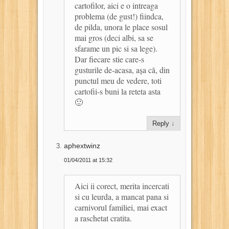
cartofilor, aici e o intreaga
problema (de gust!) fiindca,
de pilda, unora le place sosul
mai gros (deci albi, sa se
sfarame un pic si sa lege).
Dar fiecare stie care-s
gusturile de-acasa, așa că, din
punctul meu de vedere, toti
cartofii-s buni la reteta asta
🙂
Reply
↓
aphextwinz
01/04/2011 at 15:32
Aici ii corect, merita incercati
si cu leurda, a mancat pana si
carnivorul familiei, mai exact
a raschetat cratita.