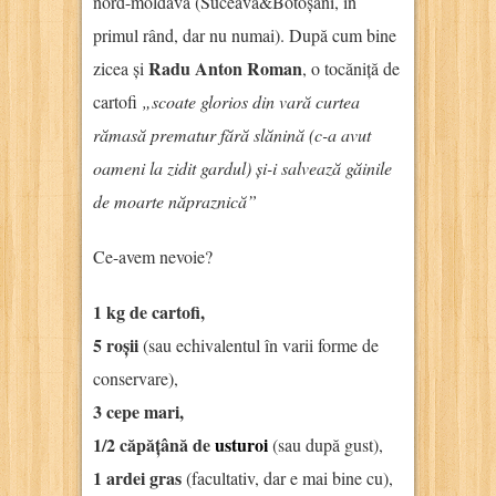
nord-moldavă (Suceava&Botoșani, în
primul rând, dar nu numai). După cum bine
Radu Anton Roman
zicea și
, o tocăniță de
cartofi
„scoate glorios din vară curtea
rămasă prematur fără slănină (c-a avut
oameni la zidit gardul) și-i salvează găinile
de moarte năpraznică”
Ce-avem nevoie?
1 kg de cartofi,
5 roșii
(sau echivalentul în varii forme de
conservare),
3 cepe mari,
1/2 căpățână de
usturoi
(sau după gust),
1 ardei gras
(facultativ, dar e mai bine cu),