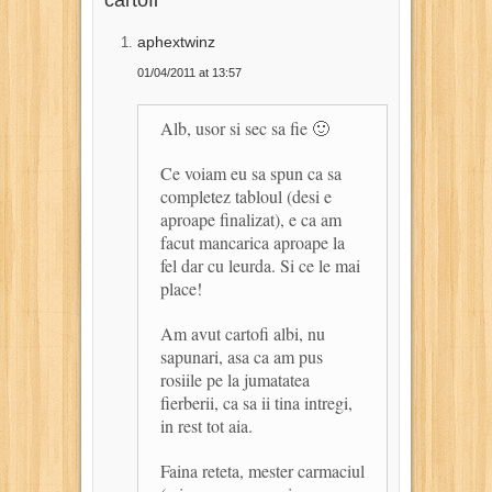
aphextwinz
01/04/2011 at 13:57
Alb, usor si sec sa fie 🙂
Ce voiam eu sa spun ca sa
completez tabloul (desi e
aproape finalizat), e ca am
facut mancarica aproape la
fel dar cu leurda. Si ce le mai
place!
Am avut cartofi albi, nu
sapunari, asa ca am pus
rosiile pe la jumatatea
fierberii, ca sa ii tina intregi,
in rest tot aia.
Faina reteta, mester carmaciul