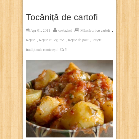
Tocăniță de cartofi
,
Apr 01, 2011
costachel
Mâncăruri cu cartofi
,
,
,
Rețete
Rețete cu legume
Rețete de post
Rețete
tradiționale românești
5