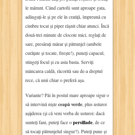
le mărunt. Când cartofii sunt aproape gata,
adăugați-le și pe ele în cratiță, împreună cu
cimbru tocat și piper râșnit chiar atunci. Încă
două-trei minute de clocote mici, reglați de
sare, presărați mărar și pătrunjel (ambele
curățate și tocate, firește!), puneți capacul,
stingeți focul și cu asta basta. Serviți
mâncarea caldă, răcorită sau de-a dreptul
rece, că unii chiar o preferă așa.
Variante? Păi în postul mare aproape sigur o
ceapă verde
să intervină niște
, plus usturoi
așijderea (și că veni vorba de usturoi: dacă
persillade
sunteți fani, puteți face o
, de ce
să tocați pătrunjelul singur?). Puteți pune și