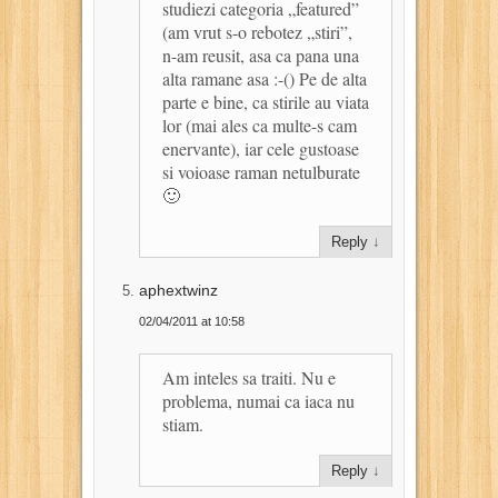
studiezi categoria „featured”
(am vrut s-o rebotez „stiri”,
n-am reusit, asa ca pana una
alta ramane asa :-() Pe de alta
parte e bine, ca stirile au viata
lor (mai ales ca multe-s cam
enervante), iar cele gustoase
si voioase raman netulburate
🙂
Reply
↓
aphextwinz
02/04/2011 at 10:58
Am inteles sa traiti. Nu e
problema, numai ca iaca nu
stiam.
Reply
↓