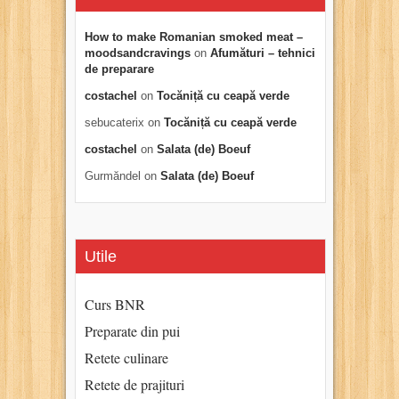
How to make Romanian smoked meat –
moodsandcravings
on
Afumături – tehnici
de preparare
costachel
on
Tocăniță cu ceapă verde
sebucaterix
on
Tocăniță cu ceapă verde
costachel
on
Salata (de) Boeuf
Gurmăndel
on
Salata (de) Boeuf
Utile
Curs BNR
Preparate din pui
Retete culinare
Retete de prajituri