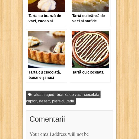
Tarta cu brânză de
Tartă cu brânză de
vaci, cacao și
vaci și stafide
portocale
Tartă cu ciocolată,
Tartă cu ciocolată
banane și nuci
,
,
,
aluat fraged
branza de vaci
ciocolata
,
,
,
cuptor
desert
piersici
tarta
Comentarii
Your email address will not be