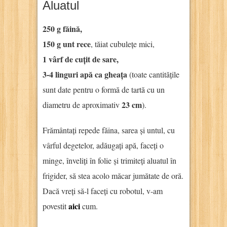
Aluatul
250 g făină,
150 g unt rece
, tăiat cubulețe mici,
1 vârf de cuțit de sare,
3-4 linguri apă ca gheața
(toate cantitățile
sunt date pentru o formă de tartă cu un
23 cm
diametru de aproximativ
).
Frământați repede făina, sarea și untul, cu
vârful degetelor, adăugați apă, faceți o
minge, înveliți în folie și trimiteți aluatul în
frigider, să stea acolo măcar jumătate de oră.
Dacă vreți să-l faceți cu robotul, v-am
aici
povestit
cum.