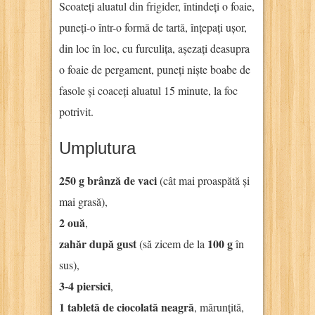
Scoateți aluatul din frigider, întindeți o foaie,
puneți-o într-o formă de tartă, înțepați ușor,
din loc în loc, cu furculița, așezați deasupra
o foaie de pergament, puneți niște boabe de
fasole și coaceți aluatul 15 minute, la foc
potrivit.
Umplutura
250 g brânză de vaci
(cât mai proaspătă și
mai grasă),
2 ouă
,
zahăr după gust
100 g
(să zicem de la
în
sus),
3-4 piersici
,
1 tabletă de ciocolată neagră
, mărunțită,