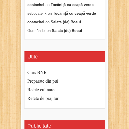
costachel
on
Tocăniță cu ceapă verde
sebucaterix
on
Tocăniță cu ceapă verde
costachel
on
Salata (de) Boeuf
Gurmăndel
on
Salata (de) Boeuf
Utile
Curs BNR
Preparate din pui
Retete culinare
Retete de prajituri
Publicitate