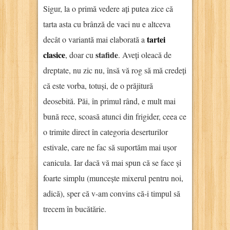
Sigur, la o primă vedere ați putea zice că
tarta asta cu brânză de vaci nu e altceva
tartei
decât o variantă mai elaborată a
clasice
stafide
, doar cu
. Aveți oleacă de
dreptate, nu zic nu, însă vă rog să mă credeți
că este vorba, totuși, de o prăjitură
deosebită. Păi, în primul rând, e mult mai
bună rece, scoasă atunci din frigider, ceea ce
o trimite direct în categoria deserturilor
estivale, care ne fac să suportăm mai ușor
canicula. Iar dacă vă mai spun că se face și
foarte simplu (muncește mixerul pentru noi,
adică), sper că v-am convins că-i timpul să
trecem în bucătărie.