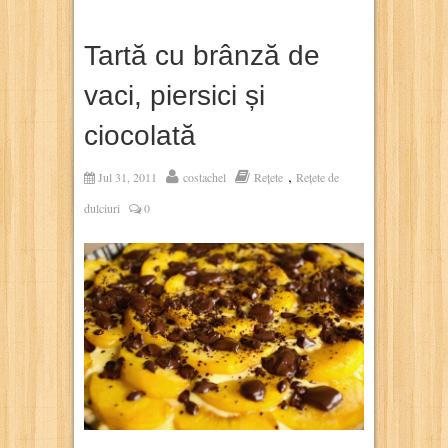
Tartă cu brânză de
vaci, piersici și
ciocolată
,
Jul 31, 2011
costachel
Rețete
Rețete de
dulciuri
0