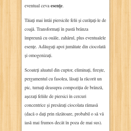
esențe
eventual ceva
.
Tăiați mai întâi piersicile felii și curățați-le de
coajă. Transformați în pastă brânza
împreună cu ouăle, zahărul, plus eventualele
esențe. Adăugați apoi jumătate din ciocolată
și omogenizați.
Scoateți aluatul din cuptor, eliminați, firește,
pergamentul cu fasolea, lăsați la răcorit un
pic, turnați deasupra compoziția de brânză,
așezați feliile de piersici în cercuri
concentrice și presărați ciocolata rămasă
(dacă o dați prin răzătoare, probabil o să vă
iasă mai frumos decât în poza de mai sus).