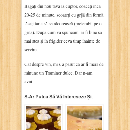
Băgați din nou tava la cuptor, coaceți încă
20-25 de minute, scoateți cu grijă din formă,
lăsați tarta să se răcorească (preferabil pe o
grilă). După cum vă spuneam, ar fi bine să
mai stea și în frigider ceva timp înainte de
servire.
Cât despre vin, mi s-a părut că ar fi mers de
minune un Traminer dulce. Dar n-am
avut…
S-Ar Putea Să Vă Intereseze Și: