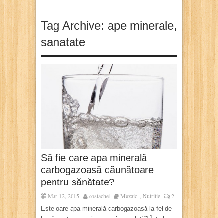
Tag Archive:
ape minerale
,
sanatate
Să fie oare apa minerală
carbogazoasă dăunătoare
pentru sănătate?
Mar 12, 2015
costachel
Mozaic
Nutritie
2
,
Este oare apa minerală carbogazoasă la fel de