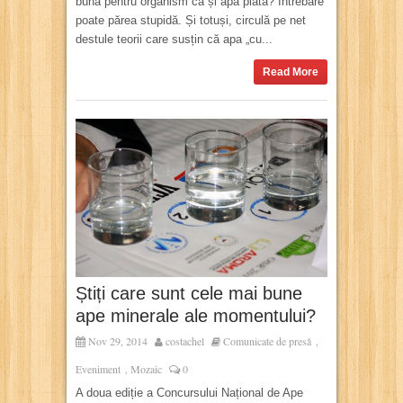
bună pentru organism ca și apa plată? Întrebare
poate părea stupidă. Și totuși, circulă pe net
destule teorii care susțin că apa „cu...
Read More
Știți care sunt cele mai bune
ape minerale ale momentului?
Nov 29, 2014
costachel
Comunicate de presă
,
Eveniment
Mozaic
0
,
A doua ediție a Concursului Național de Ape