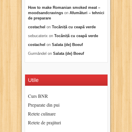
How to make Romanian smoked meat –
moodsandcravings
on
Afumături – tehnici
de preparare
costachel
on
Tocăniță cu ceapă verde
sebucaterix
on
Tocăniță cu ceapă verde
costachel
on
Salata (de) Boeuf
Gurmăndel
on
Salata (de) Boeuf
Utile
Curs BNR
Preparate din pui
Retete culinare
Retete de prajituri