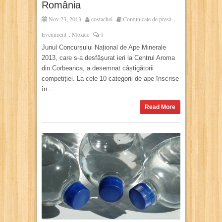
România
Nov 23, 2013
costachel
Comunicate de presă
,
Eveniment
Mozaic
1
,
Juriul Concursului Național de Ape Minerale
2013, care s-a desfășurat ieri la Centrul Aroma
din Corbeanca, a desemnat câștigătorii
competiției. La cele 10 categorii de ape înscrise
în...
Read More