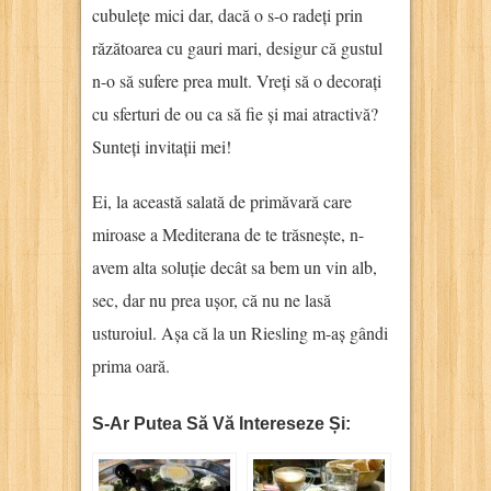
cubulețe mici dar, dacă o s-o radeți prin
răzătoarea cu gauri mari, desigur că gustul
n-o să sufere prea mult. Vreți să o decorați
cu sferturi de ou ca să fie și mai atractivă?
Sunteți invitații mei!
Ei, la această salată de primăvară care
miroase a Mediterana de te trăsnește, n-
avem alta soluție decât sa bem un vin alb,
sec, dar nu prea ușor, că nu ne lasă
usturoiul. Așa că la un Riesling m-aș gândi
prima oară.
S-Ar Putea Să Vă Intereseze Și: