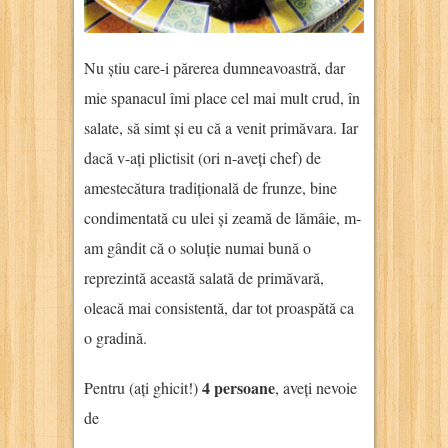
Nu știu care-i părerea dumneavoastră, dar
mie spanacul îmi place cel mai mult crud, în
salate, să simt și eu că a venit primăvara. Iar
dacă v-ați plictisit (ori n-aveți chef) de
amestecătura tradițională de frunze, bine
condimentată cu ulei și zeamă de lămâie, m-
am gândit că o soluție numai bună o
reprezintă această salată de primăvară,
oleacă mai consistentă, dar tot proaspătă ca
o gradină.
4 persoane
Pentru (ați ghicit!)
, aveți nevoie
de