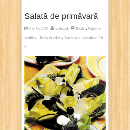
Salată de primăvară
,
May 16, 2008
costachel
Rețete
Rețete de
,
,
aperitive
Rețete de salate
Rețete lacto-vegetariene
0