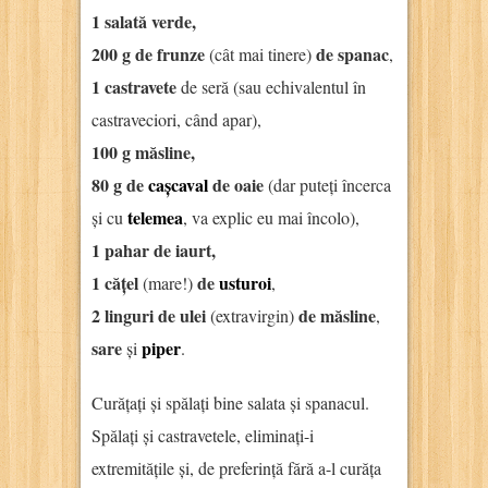
1 salată verde,
200 g de frunze
de spanac
(cât mai tinere)
,
1 castravete
de seră (sau echivalentul în
castraveciori, când apar),
100 g măsline,
80 g de
cașcaval
de oaie
(dar puteți încerca
telemea
și cu
, va explic eu mai încolo),
1 pahar de iaurt,
1 cățel
de
usturoi
(mare!)
,
2 linguri de ulei
de măsline
(extravirgin)
,
sare
piper
și
.
Curățați și spălați bine salata și spanacul.
Spălați și castravetele, eliminați-i
extremitățile și, de preferință fără a-l curăța