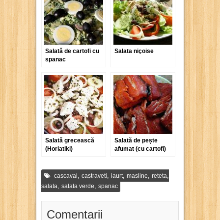
Salată de cartofi cu
Salata niçoise
spanac
Salată grecească
Salată de pește
(Horiatiki)
afumat (cu cartofi)
,
,
,
,
,
cascaval
castraveti
iaurt
masline
reteta
,
,
salata
salata verde
spanac
Comentarii