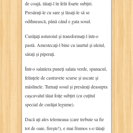
de coajă, tăiați-l în felii foarte subțiri.
Presărați-le cu sare și lăsați-le să se
odihnească, până când e gata sosul.
Curățați usturoiul și transformați-l într-o
pastă. Amestecați-l bine cu iaurtul și uleiul,
sărați și piperați.
Într-o salatiera puneți salata verde, spanacul,
feliuțele de castravete scurse și uscate și
măslinele. Turnați sosul și presărați deasupra
cașcavalul tăiat foițe subțiri (cu cuțitul
special de curățat legume).
Dacă ați ales telemeaua (care trebuie sa fie
tot de oaie, firește!), e mai frumos s-o tăiați