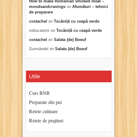
How to make Romanian smoked meat –
moodsandcravings
on
Afumături – tehnici
de preparare
costachel
on
Tocăniță cu ceapă verde
sebucaterix
on
Tocăniță cu ceapă verde
costachel
on
Salata (de) Boeuf
Gurmăndel
on
Salata (de) Boeuf
Utile
Curs BNR
Preparate din pui
Retete culinare
Retete de prajituri