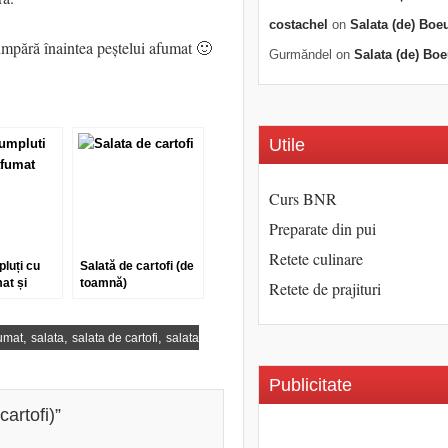
costachel
on
Salata (de) Boe
cumpără înaintea peștelui afumat 🙂
Gurmăndel
on
Salata (de) Boe
Utile
Curs BNR
Preparate din pui
Retete culinare
pluți cu
Salată de cartofi (de
at și
toamnă)
Retete de prajituri
,
,
,
umat
salata
salata de cartofi
salata
Publicitate
artofi)
”