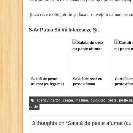
Țuica rece e obligatorie și dacă n-o aveți în cămară se 
S-Ar Putea Să Vă Intereseze Și:
Salată de pește
Salată de orez cu
Cartofi um
afumat (cu legume)
pește afumat
pește afum
capere
,
,
,
,
,
,
aperitiv
cartofi
ceapa
masline
ovidiucro
peste
peste af
verde
3 thoughts on “
Salată de pește afumat (cu c