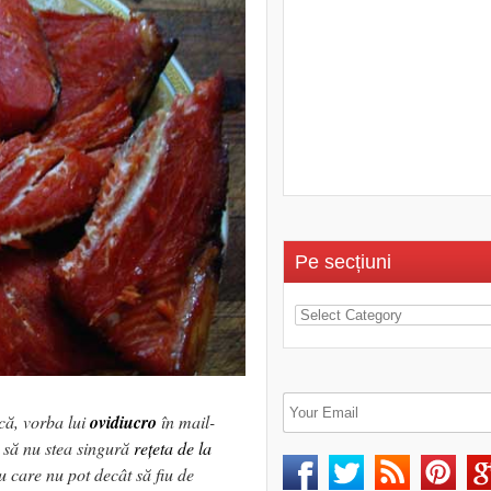
Pe secțiuni
că, vorba lui
ovidiucro
în mail-
, să nu stea singură
rețeta de la
u care nu pot decât să fiu de