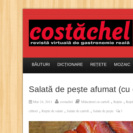
BĂUTURI
DICȚIONARE
REȚETE
MOZAIC
Salată de pește afumat (cu c
,
,
Mar 24, 2011
costachel
Mâncăruri cu cartofi
Rețete
Rețet
,
,
,
cititori
Rețete de salate
Salate de cartofi
Salate de pește
3