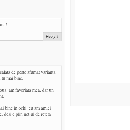
una!
Reply
↓
 salata de peste afumat varianta
i tu mai bine.
oua, am favoriata mea, dar un
nt.
 mai bine in ochi, eu am amici
 desi e plin net-ul de reteta