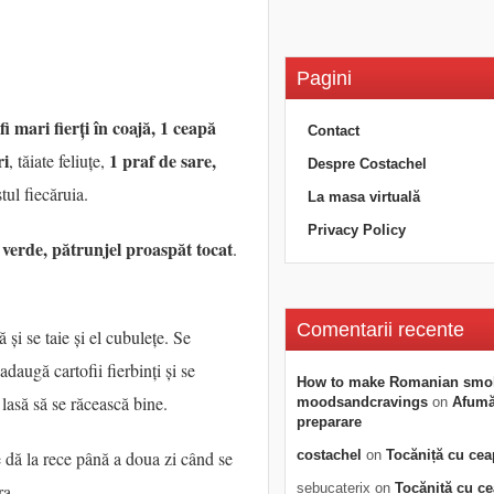
Pagini
fi mari fierți în coajă, 1 ceapă
Contact
ri
1 praf de sare,
, tăiate feliuțe,
Despre Costachel
tul fiecăruia.
La masa virtuală
Privacy Policy
 verde, pătrunjel proaspăt tocat
.
Comentarii recente
 și se taie și el cubulețe. Se
daugă cartofii fierbinți și se
How to make Romanian smo
lasă să se răcească bine.
moodsandcravings
on
Afumăt
preparare
costachel
on
Tocăniță cu cea
e dă la rece până a doua zi când se
sebucaterix
on
Tocăniță cu c
ra.