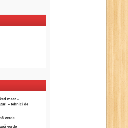
ked meat –
uri – tehnici de
pă verde
eapă verde