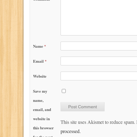
Name
*
Email
*
Website
Save my
name,
email, and
website in
This site uses Akismet to reduce spam.
this browser
processed.
for the next