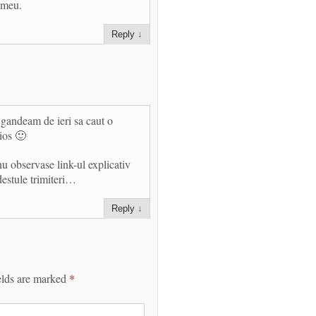
l meu.
Reply
↓
gandeam de ieri sa caut o
ios 🙂
nu observase link-ul explicativ
 destule trimiteri…
Reply
↓
elds are marked
*