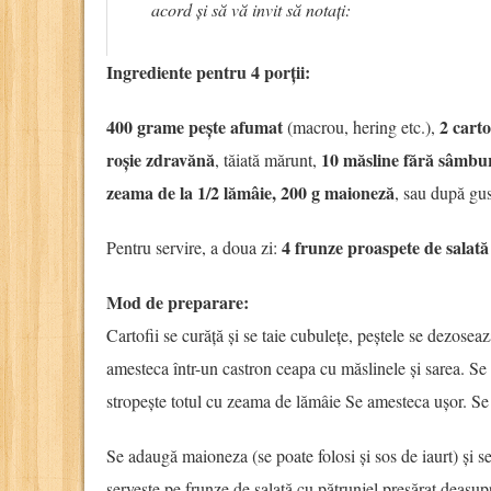
acord și să vă invit să notați:
Ingrediente pentru 4 porții:
400 grame pește afumat
2 carto
(macrou, hering etc.),
roșie zdravănă
10 măsline fără sâmbu
, tăiată mărunt,
zeama de la 1/2 lămâie, 200 g maioneză
, sau după gus
4 frunze proaspete de salată
Pentru servire, a doua zi:
Mod de preparare:
Cartofii se curăță și se taie cubulețe, peștele se dezosează
amesteca într-un castron ceapa cu măslinele și sarea. Se a
stropește totul cu zeama de lămâie Se amesteca ușor. Se 
Se adaugă maioneza (se poate folosi și sos de iaurt) și s
servește pe frunze de salată cu pătrunjel presărat deasup