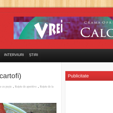
INTERVIURI
ȘTIRI
artofi)
Publicitate
,
,
e cu pește
Rețete de aperitive
Rețete de la