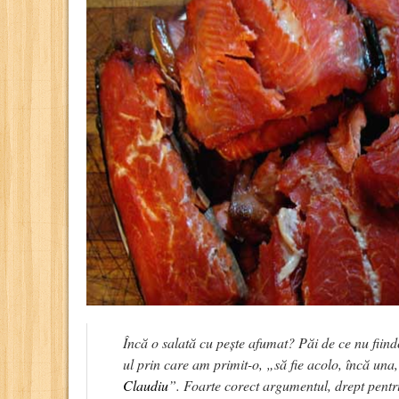
Încă o salată cu pește afumat? Păi de ce nu fiind
ul prin care am primit-o,
„să fie acolo, încă una
Claudiu
”
. Foarte corect argumentul, drept pentr