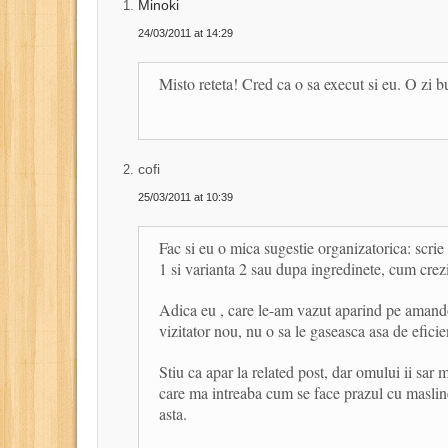
Minoki
24/03/2011 at 14:29
Misto reteta! Cred ca o sa execut si eu. O zi b
cofi
25/03/2011 at 10:39
Fac si eu o mica sugestie organizatorica: scrie
1 si varianta 2 sau dupa ingredinete, cum crez
Adica eu , care le-am vazut aparind pe amand
vizitator nou, nu o sa le gaseasca asa de eficie
Stiu ca apar la related post, dar omului ii sar
care ma intreaba cum se face prazul cu masline,
asta.