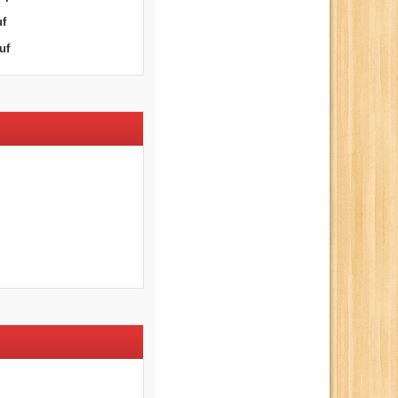
uf
uf