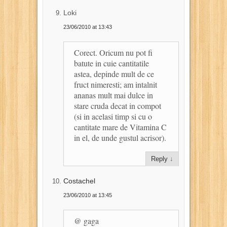
Loki
23/06/2010 at 13:43
Corect. Oricum nu pot fi
batute in cuie cantitatile
astea, depinde mult de ce
fruct nimeresti; am intalnit
ananas mult mai dulce in
stare cruda decat in compot
(si in acelasi timp si cu o
cantitate mare de Vitamina C
in el, de unde gustul acrisor).
Reply
↓
Costachel
23/06/2010 at 13:45
@ gaga