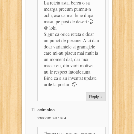
La reteta asta, berea o sa
mearga precum pumnu-n
ochi, asa ca mai bine dupa
masa, pe post de desert 🙂
@ loki
Sigur ca orice reteta e doar
un punct de plecare. Aici dau
doar variantele si gramajele
care mi-au placut mai mult la
un moment dat, dar nici
macar eu, din varii motive,
nu le respect intotdeauna.
Bine ca s-au inventat update-
urile la posturi 🙂
Reply
↓
animaloo
23/06/2010 at 18:04
“berea o sa mearga precum