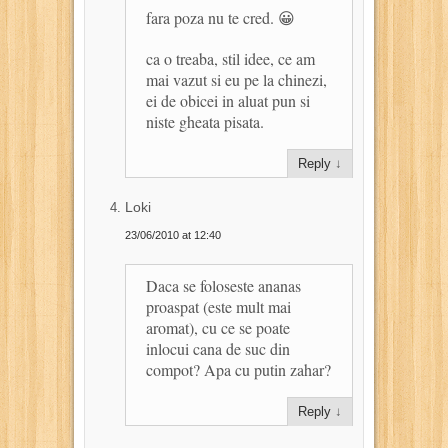
fara poza nu te cred. 😀
ca o treaba, stil idee, ce am
mai vazut si eu pe la chinezi,
ei de obicei in aluat pun si
niste gheata pisata.
Reply
↓
Loki
23/06/2010 at 12:40
Daca se foloseste ananas
proaspat (este mult mai
aromat), cu ce se poate
inlocui cana de suc din
compot? Apa cu putin zahar?
Reply
↓