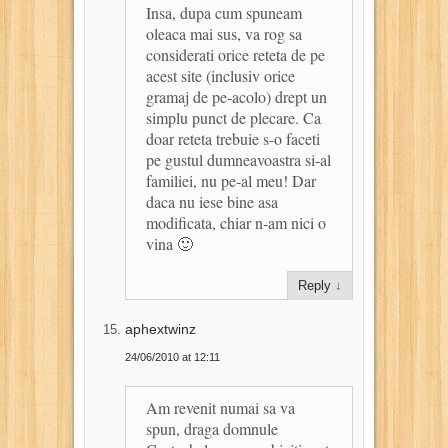
Insa, dupa cum spuneam
oleaca mai sus, va rog sa
considerati orice reteta de pe
acest site (inclusiv orice
gramaj de pe-acolo) drept un
simplu punct de plecare. Ca
doar reteta trebuie s-o faceti
pe gustul dumneavoastra si-al
familiei, nu pe-al meu! Dar
daca nu iese bine asa
modificata, chiar n-am nici o
vina 🙂
Reply
↓
aphextwinz
24/06/2010 at 12:11
Am revenit numai sa va
spun, draga domnule