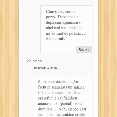
Cum o fac, cum o
pozez. Deocamdata,
dupa cum spuneam si
nitel mai sus, prajelile
mi-au sarit de pe lista cu
cele permise
Reply
↓
diana
08/06/2011 at 01:04
Stimate costachel…. Am
facut in seara asta un salau (
file, dar congelat de nil, ca
era ieftin la kaufland)cu
ananas dupa (partial) reteta
dumitale…. Nebunieeee. Dar
fara faina, ou, amidon si alte