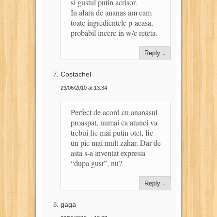
si gustul putin acrisor.
In afara de ananas am cam
toate ingredientele p-acasa,
probabil incerc in w/e reteta.
Reply
↓
Costachel
23/06/2010 at 13:34
Perfect de acord cu ananasul
proaspat, numai ca atunci va
trebui fie mai putin otet, fie
un pic mai mult zahar. Dar de
asta s-a inventat expresia
“dupa gust”, nu?
Reply
↓
gaga