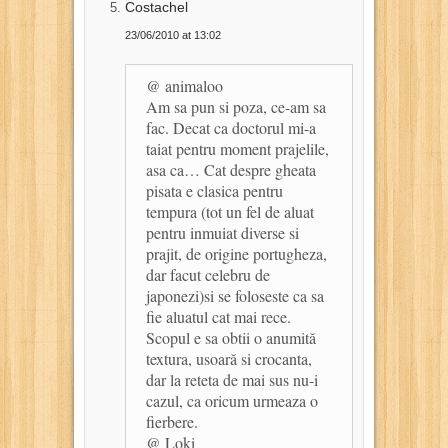
Costachel
23/06/2010 at 13:02
@ animaloo
Am sa pun si poza, ce-am sa
fac. Decat ca doctorul mi-a
taiat pentru moment prajelile,
asa ca… Cat despre gheata
pisata e clasica pentru
tempura (tot un fel de aluat
pentru inmuiat diverse si
prajit, de origine portugheza,
dar facut celebru de
japonezi)si se foloseste ca sa
fie aluatul cat mai rece.
Scopul e sa obtii o anumită
textura, usoară si crocanta,
dar la reteta de mai sus nu-i
cazul, ca oricum urmeaza o
fierbere.
@ Loki