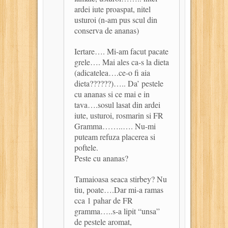
ardei iute proaspat, nitel
usturoi (n-am pus scul din
conserva de ananas)
Iertare…. Mi-am facut pacate
grele…. Mai ales ca-s la dieta
(adicatelea….ce-o fi aia
dieta??????)….. Da’ pestele
cu ananas si ce mai e in
tava….sosul lasat din ardei
iute, usturoi, rosmarin si FR
Gramma……..…. Nu-mi
puteam refuza placerea si
poftele.
Peste cu ananas?
Tamaioasa seaca stirbey? Nu
tiu, poate….Dar mi-a ramas
cca 1 pahar de FR
gramma…..s-a lipit “unsa”
de pestele aromat,