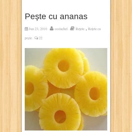
Pește cu ananas
,
Jun 23, 2010
costachel
Rețete
Rețete cu
pește
22