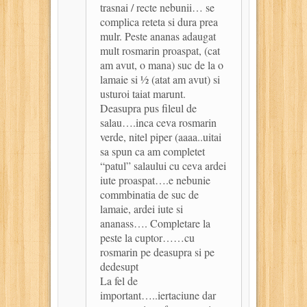
trasnai / recte nebunii… se
complica reteta si dura prea
mulr. Peste ananas adaugat
mult rosmarin proaspat, (cat
am avut, o mana) suc de la o
lamaie si ½ (atat am avut) si
usturoi taiat marunt.
Deasupra pus fileul de
salau….inca ceva rosmarin
verde, nitel piper (aaaa..uitai
sa spun ca am completet
“patul” salaului cu ceva ardei
iute proaspat….e nebunie
commbinatia de suc de
lamaie, ardei iute si
ananass…. Completare la
peste la cuptor……cu
rosmarin pe deasupra si pe
dedesupt
La fel de
important…..iertaciune dar