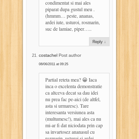
condimentat si mai ales
piparat dupa gustul meu .
(hmmm… peste, ananas,
ardei iute, usturoi, rosmarin,
suc de lamiae, piper…..
Reply
↓
costachel
Post author
08/06/2011 at 09:25
Partial reteta mea? 😀 Iaca
inca o excelenta demonstratie
ca altceva decat sa dau idei
nu prea fac pe-aici (de altfel,
asta si urmaresc). Tare
interesanta versiunea asta
(multumesc!), mai ales ca nu
mi-ar fi dat niciodata prin cap
sa invartosez ananasul cu
rozmarin, usturoi si ardei