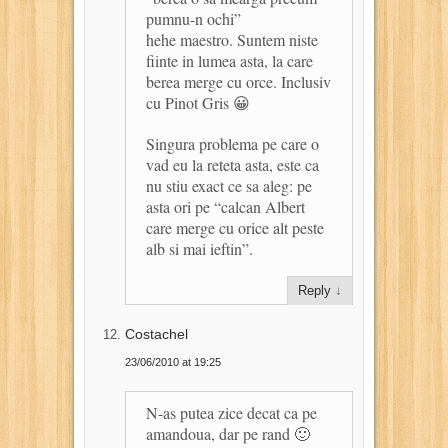
pumnu-n ochi”
hehe maestro. Suntem niste
fiinte in lumea asta, la care
berea merge cu orce. Inclusiv
cu Pinot Gris 😀
Singura problema pe care o
vad eu la reteta asta, este ca
nu stiu exact ce sa aleg: pe
asta ori pe “calcan Albert
care merge cu orice alt peste
alb si mai ieftin”.
Reply
↓
Costachel
23/06/2010 at 19:25
N-as putea zice decat ca pe
amandoua, dar pe rand 🙂