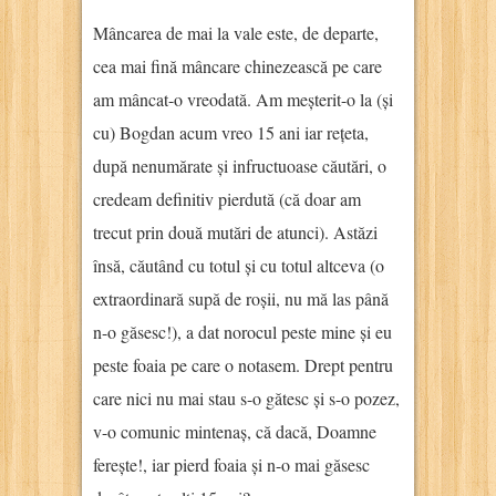
Mâncarea de mai la vale este, de departe,
cea mai fină mâncare chinezească pe care
am mâncat-o vreodată. Am meșterit-o la (și
cu) Bogdan acum vreo 15 ani iar rețeta,
după nenumărate și infructuoase căutări, o
credeam definitiv pierdută (că doar am
trecut prin două mutări de atunci). Astăzi
însă, căutând cu totul și cu totul altceva (o
extraordinară supă de roșii, nu mă las până
n-o găsesc!), a dat norocul peste mine și eu
peste foaia pe care o notasem. Drept pentru
care nici nu mai stau s-o gătesc și s-o pozez,
v-o comunic mintenaș, că dacă, Doamne
ferește!, iar pierd foaia și n-o mai găsesc