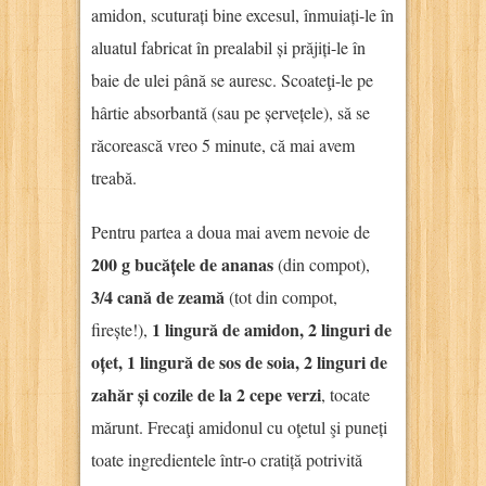
amidon, scuturați bine excesul, înmuiați-le în
aluatul fabricat în prealabil și prăjiți-le în
baie de ulei până se auresc. Scoateţi-le pe
hârtie absorbantă (sau pe șervețele), să se
răcorească vreo 5 minute, că mai avem
treabă.
Pentru partea a doua mai avem nevoie de
200 g bucățele de ananas
(din compot),
3/4 cană de zeamă
(tot din compot,
1 lingură de amidon, 2 linguri de
firește!),
oțet, 1 lingură de sos de soia, 2 linguri de
zahăr și cozile de la 2 cepe verzi
, tocate
mărunt. Frecaţi amidonul cu oţetul şi puneți
toate ingredientele într-o cratiță potrivită