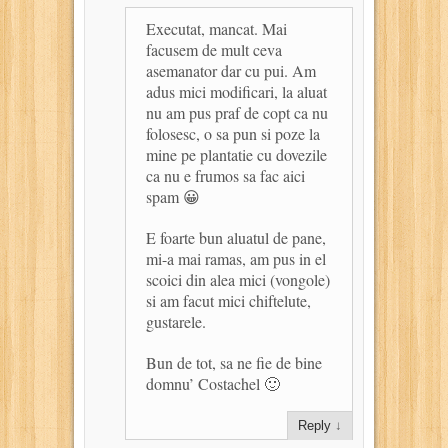
Executat, mancat. Mai
facusem de mult ceva
asemanator dar cu pui. Am
adus mici modificari, la aluat
nu am pus praf de copt ca nu
folosesc, o sa pun si poze la
mine pe plantatie cu dovezile
ca nu e frumos sa fac aici
spam 😀
E foarte bun aluatul de pane,
mi-a mai ramas, am pus in el
scoici din alea mici (vongole)
si am facut mici chiftelute,
gustarele.
Bun de tot, sa ne fie de bine
domnu’ Costachel 🙂
Reply
↓