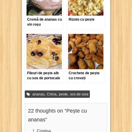
Cremă de ananas cu
Rizoto cu pește
vin roșu
Fileuri de pește alb
Crochete de pește
cu sos de portocale
cu creveți
și măsline
,
,
,
ananas
China
peste
sos de soia
22 thoughts on “
Pește cu
ananas
”
Cristina