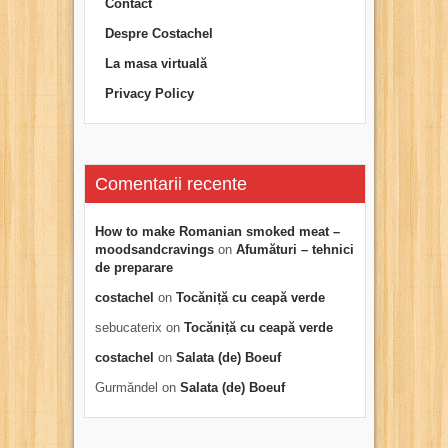
Contact
Despre Costachel
La masa virtuală
Privacy Policy
Comentarii recente
How to make Romanian smoked meat –
moodsandcravings
on
Afumături – tehnici
de preparare
costachel
on
Tocăniță cu ceapă verde
sebucaterix
on
Tocăniță cu ceapă verde
costachel
on
Salata (de) Boeuf
Gurmăndel
on
Salata (de) Boeuf