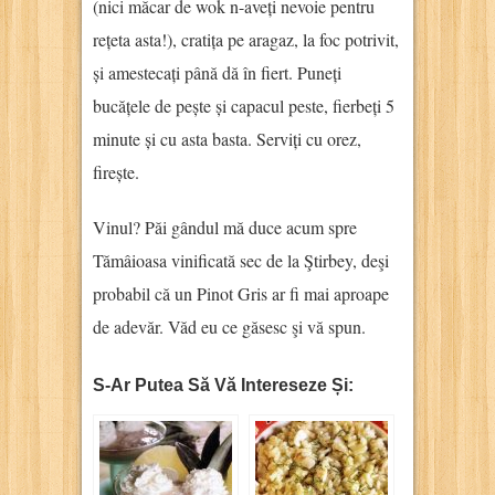
(nici măcar de wok n-aveți nevoie pentru
rețeta asta!), cratița pe aragaz, la foc potrivit,
și amestecați până dă în fiert. Puneți
bucățele de pește și capacul peste, fierbeți 5
minute și cu asta basta. Serviți cu orez,
firește.
Vinul? Păi gândul mă duce acum spre
Tămâioasa vinificată sec de la Ştirbey, deşi
probabil că un Pinot Gris ar fi mai aproape
de adevăr. Văd eu ce găsesc şi vă spun.
S-Ar Putea Să Vă Intereseze Și: