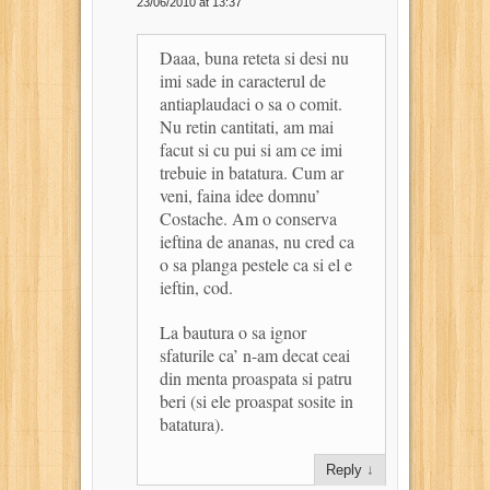
23/06/2010 at 13:37
Daaa, buna reteta si desi nu
imi sade in caracterul de
antiaplaudaci o sa o comit.
Nu retin cantitati, am mai
facut si cu pui si am ce imi
trebuie in batatura. Cum ar
veni, faina idee domnu’
Costache. Am o conserva
ieftina de ananas, nu cred ca
o sa planga pestele ca si el e
ieftin, cod.
La bautura o sa ignor
sfaturile ca’ n-am decat ceai
din menta proaspata si patru
beri (si ele proaspat sosite in
batatura).
Reply
↓