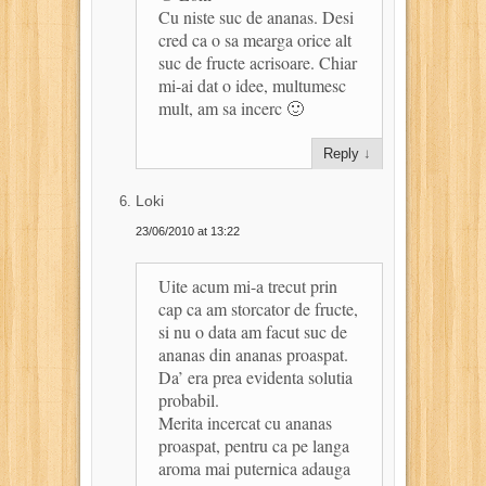
Cu niste suc de ananas. Desi
cred ca o sa mearga orice alt
suc de fructe acrisoare. Chiar
mi-ai dat o idee, multumesc
mult, am sa incerc 🙂
Reply
↓
Loki
23/06/2010 at 13:22
Uite acum mi-a trecut prin
cap ca am storcator de fructe,
si nu o data am facut suc de
ananas din ananas proaspat.
Da’ era prea evidenta solutia
probabil.
Merita incercat cu ananas
proaspat, pentru ca pe langa
aroma mai puternica adauga