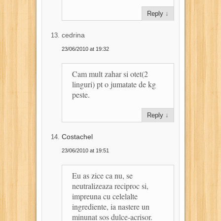
Reply
↓
cedrina
23/06/2010 at 19:32
Cam mult zahar si otet(2
linguri) pt o jumatate de kg
peste.
Reply
↓
Costachel
23/06/2010 at 19:51
Eu as zice ca nu, se
neutralizeaza reciproc si,
impreuna cu celelalte
ingrediente, ia nastere un
minunat sos dulce-acrisor.