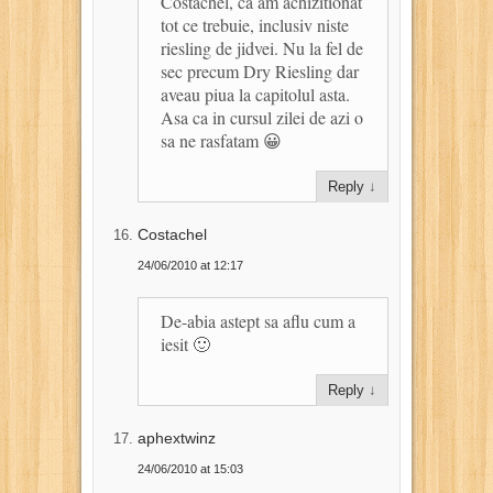
Costachel, ca am achizitionat
tot ce trebuie, inclusiv niste
riesling de jidvei. Nu la fel de
sec precum Dry Riesling dar
aveau piua la capitolul asta.
Asa ca in cursul zilei de azi o
sa ne rasfatam 😀
Reply
↓
Costachel
24/06/2010 at 12:17
De-abia astept sa aflu cum a
iesit 🙂
Reply
↓
aphextwinz
24/06/2010 at 15:03