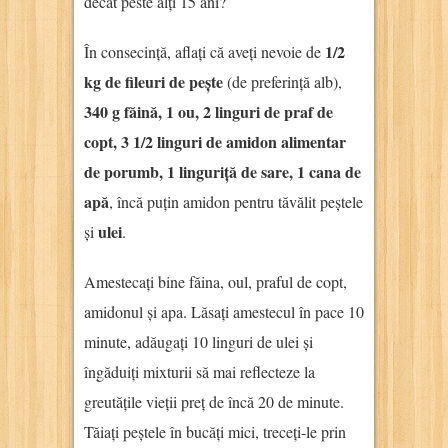
decât peste alți 15 ani?
1/2
În consecință, aflați că aveți nevoie de
kg de fileuri de pește
(de preferință alb),
340 g făină, 1 ou, 2 linguri de praf de
copt, 3 1/2 linguri de amidon alimentar
de porumb, 1 linguriță de sare, 1 cana de
apă
, încă puțin amidon pentru tăvălit peștele
ulei
și
.
Amestecați bine făina, oul, praful de copt,
amidonul și apa. Lăsați amestecul în pace 10
minute, adăugați 10 linguri de ulei și
îngăduiți mixturii să mai reflecteze la
greutățile vieții preț de încă 20 de minute.
Tăiați peștele în bucăți mici, treceți-le prin