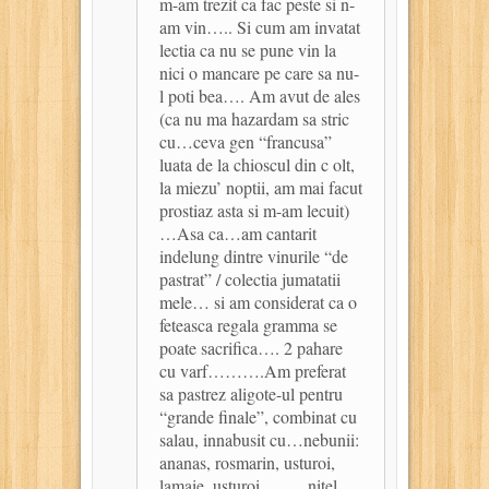
m-am trezit ca fac peste si n-
am vin….. Si cum am invatat
lectia ca nu se pune vin la
nici o mancare pe care sa nu-
l poti bea…. Am avut de ales
(ca nu ma hazardam sa stric
cu…ceva gen “francusa”
luata de la chioscul din c olt,
la miezu’ noptii, am mai facut
prostiaz asta si m-am lecuit)
…Asa ca…am cantarit
indelung dintre vinurile “de
pastrat” / colectia jumatatii
mele… si am considerat ca o
feteasca regala gramma se
poate sacrifica…. 2 pahare
cu varf……….Am preferat
sa pastrez aligote-ul pentru
“grande finale”, combinat cu
salau, innabusit cu…nebunii:
ananas, rosmarin, usturoi,
lamaie, usturoi…….. nitel