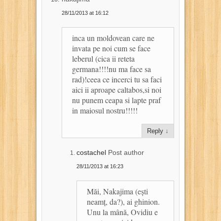
28/11/2013 at 16:12
inca un moldovean care ne
invata pe noi cum se face
leberul (cica ii reteta
germana!!!!nu ma face sa
rad)!ceea ce incerci tu sa faci
aici ii aproape caltabos,si noi
nu punem ceapa si lapte praf
in maiosul nostru!!!!!
Reply
↓
costachel
Post author
28/11/2013 at 16:23
Măi, Nakajima (ești
neamț, da?), ai ghinion.
Unu la mână, Ovidiu e