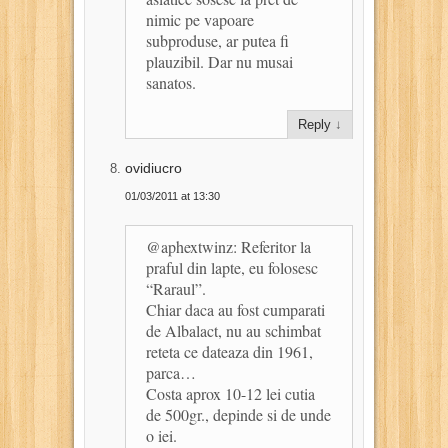
nimic pe vapoare
subproduse, ar putea fi
plauzibil. Dar nu musai
sanatos.
Reply
↓
ovidiucro
01/03/2011 at 13:30
@aphextwinz: Referitor la
praful din lapte, eu folosesc
“Raraul”.
Chiar daca au fost cumparati
de Albalact, nu au schimbat
reteta ce dateaza din 1961,
parca…
Costa aprox 10-12 lei cutia
de 500gr., depinde si de unde
o iei.