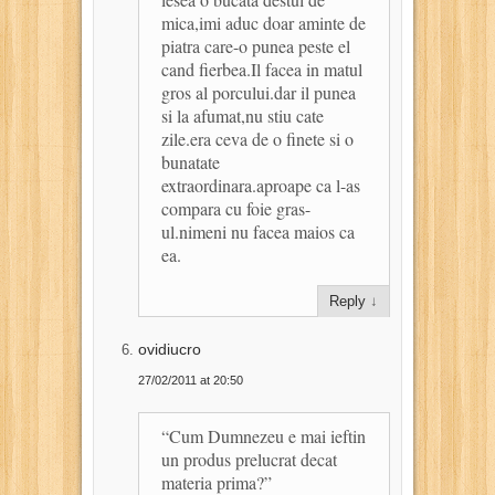
mica,imi aduc doar aminte de
piatra care-o punea peste el
cand fierbea.Il facea in matul
gros al porcului.dar il punea
si la afumat,nu stiu cate
zile.era ceva de o finete si o
bunatate
extraordinara.aproape ca l-as
compara cu foie gras-
ul.nimeni nu facea maios ca
ea.
Reply
↓
ovidiucro
27/02/2011 at 20:50
“Cum Dumnezeu e mai ieftin
un produs prelucrat decat
materia prima?”