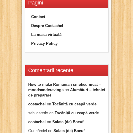
Pagini
Contact
Despre Costachel
La masa virtuală
Privacy Policy
Comentarii recente
How to make Romanian smoked meat –
moodsandcravings
on
Afumături – tehnici
de preparare
costachel
on
Tocăniță cu ceapă verde
sebucaterix
on
Tocăniță cu ceapă verde
costachel
on
Salata (de) Boeuf
Gurmăndel
on
Salata (de) Boeuf