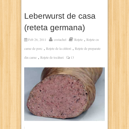
Leberwurst de casa
(reteta germana)
,
Feb 26, 2011
costachel
Rețete
Rețete cu
,
,
carne de porc
Rețete de la cititori
Rețete de preparate
,
din carne
Rețete de tocături
13