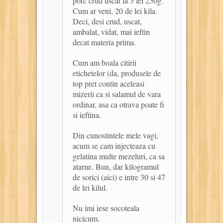
porc crud uscat la 5 lei 250g.
Cum ar veni, 20 de lei kila.
Deci, desi crud, uscat,
ambalat, vidat, mai ieftin
decat materia prima.
Cum am boala citirii
etichetelor (da, produsele de
top pret contin aceleasi
mizerii ca si salamul de vara
ordinar, asa ca otrava poate fi
si ieftina.
Din cunostintele mele vagi,
acum se cam injecteaza cu
gelatina multe mezeluri, ca sa
atarne. Bun, dar kilogramul
de sorici (aici) e intre 30 si 47
de lei kilul.
Nu imi iese socoteala
nicicum.