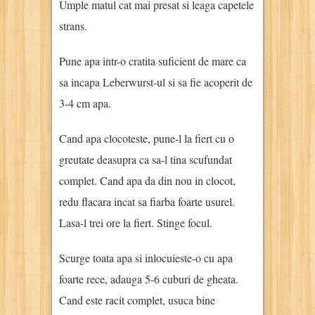
Umple matul cat mai presat si leaga capetele
strans.
Pune apa intr-o cratita suficient de mare ca
sa incapa Leberwurst-ul si sa fie acoperit de
3-4 cm apa.
Cand apa clocoteste, pune-l la fiert cu o
greutate deasupra ca sa-l tina scufundat
complet. Cand apa da din nou in clocot,
redu flacara incat sa fiarba foarte usurel.
Lasa-l trei ore la fiert. Stinge focul.
Scurge toata apa si inlocuieste-o cu apa
foarte rece, adauga 5-6 cuburi de gheata.
Cand este racit complet, usuca bine