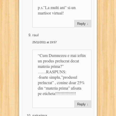
p.s.”La multi ani” si-un
martisor virtual!
Reply
↓
raul
25/11/2011 at 19:57
“Cum Dumnezeu e mai ieftin
un produs prelucrat decat
materia prima?”
……RASPUNS:
-foarte simplu,”produsul
prelucrat” , conine doar 25%
din “materia prima” afisata
pe eticheta!!!!!!!!!!!!!!!!
Reply
↓
nakajima