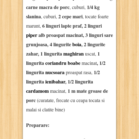
carne macra de porc
1/4 kg
, cuburi,
slanina
2 cepe mari
, cuburi,
, tocate foarte
6 linguri lapte praf, 2 linguri
marunt,
piper
alb proaspat macinat, 3 linguri sare
grunjoasa, 4 lingurite
boia
, 2 lingurite
zahar, 1 lingurita
maghiran
1
uscat,
lingurita
coriandru boabe
, 1/2
macinat
lingurita
nucsoara
1/2
proaspat rasa,
lingurita
ienibahar
, 1/2 lingurita
cardamom
1 m mate groase de
macinat,
porc
(curatate, frecate cu ceapa tocata si
malai si clatite bine)
Preparare: