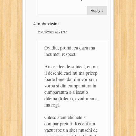
Reply
↓
aphextwinz
26/02/2011 at 21:37
Ovidiu, promit ca daca ma
incumet, respect.
Am o idee de subiect, eu nu
il deschid caci nu ma pricep
foarte bine, dar din vorba in
vorba si din cumparatura in
cumparatura s-a iscat o
dilema (trilema, cvadrulema,
ma rog).
Citesc atent etichete si
compar preturi. Recent am
vazut (pe un site) muschi de