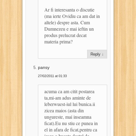
Ar fi interesanta o discutie
(ma ierte Ovidiu ca am dat in
altele) despre asta. Cum
Dumnezeu e mai ieftin un
produs prelucrat decat
materia prima?
Reply
↓
pansy
27/02/2011 at 01:33
acuma ca am citit postarea
ta,mi-am adus aminte de
leberwuest-iul lui bunica.ii
zicea maios (asta din
ungureste, mai inseamna
ficat).Eu nu stiu ce punea in
el in afara de ficat,pentru ca
iesea o bucata destul de