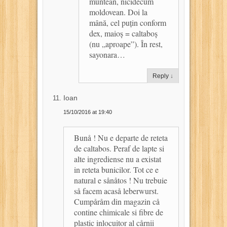
muntean, nicidecum
moldovean. Doi la
mână, cel puțin conform
dex, maioș = caltaboș
(nu „aproape”). În rest,
sayonara…
Reply
↓
Ioan
15/10/2016 at 19:40
Bunå ! Nu e departe de reteta
de caltabos. Peraf de lapte si
alte ingrediense nu a existat
in reteta bunicilor. Tot ce e
natural e sånåtos ! Nu trebuie
så facem acaså leberwurst.
Cumpåråm din magazin cå
contine chimicale si fibre de
plastic inlocuitor al cårnii