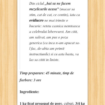
Din ciclul
„hai sa ne facem
mezelicurile acasa”
(macar sa
stim, cat de cat, ce contin), iata ca
ovidiucro
ne mai trimite o
bucurie: reteta casnica nemteasca
a celebrului leberwurst. Am citit,
am salivat, am pus o poza
generica (ca inca n-am apucat sa-
l fac, de-abia am primit
instructiunile) si cu asta basta, va
las sa cititi in liniste.
Timp preparare: 45 minute, timp de
fierbere: 3 ore
Ingrediente:
1 kg ficat proaspat de porc
3/4 kg
, cuburi,