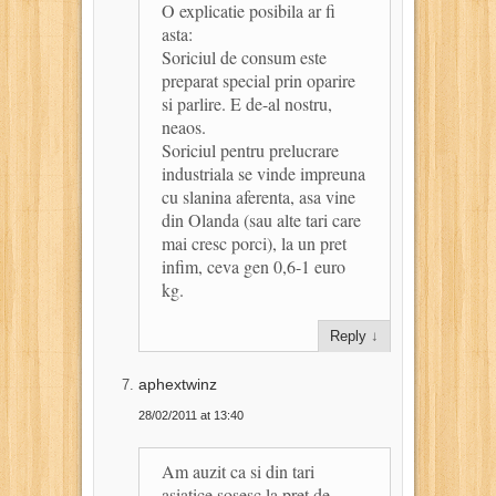
O explicatie posibila ar fi
asta:
Soriciul de consum este
preparat special prin oparire
si parlire. E de-al nostru,
neaos.
Soriciul pentru prelucrare
industriala se vinde impreuna
cu slanina aferenta, asa vine
din Olanda (sau alte tari care
mai cresc porci), la un pret
infim, ceva gen 0,6-1 euro
kg.
Reply
↓
aphextwinz
28/02/2011 at 13:40
Am auzit ca si din tari
asiatice sosesc la pret de