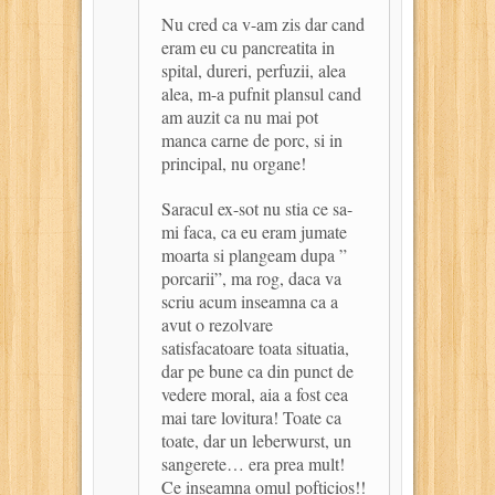
Nu cred ca v-am zis dar cand
eram eu cu pancreatita in
spital, dureri, perfuzii, alea
alea, m-a pufnit plansul cand
am auzit ca nu mai pot
manca carne de porc, si in
principal, nu organe!
Saracul ex-sot nu stia ce sa-
mi faca, ca eu eram jumate
moarta si plangeam dupa ”
porcarii”, ma rog, daca va
scriu acum inseamna ca a
avut o rezolvare
satisfacatoare toata situatia,
dar pe bune ca din punct de
vedere moral, aia a fost cea
mai tare lovitura! Toate ca
toate, dar un leberwurst, un
sangerete… era prea mult!
Ce inseamna omul pofticios!!