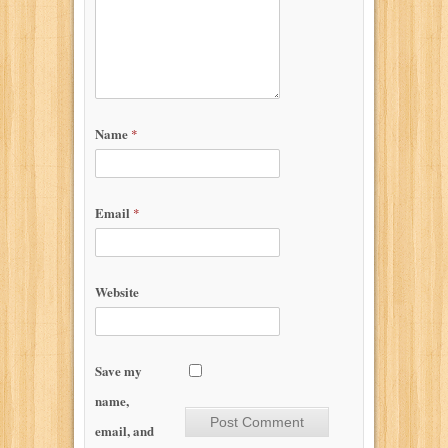
Name
*
Email
*
Website
Save my
name,
email, and