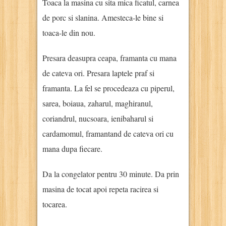
Toaca la masina cu sita mica ficatul, carnea
de porc si slanina. Amesteca-le bine si
toaca-le din nou.
Presara deasupra ceapa, framanta cu mana
de cateva ori. Presara laptele praf si
framanta. La fel se procedeaza cu piperul,
sarea, boiaua, zaharul, maghiranul,
coriandrul, nucsoara, ienibaharul si
cardamomul, framantand de cateva ori cu
mana dupa fiecare.
Da la congelator pentru 30 minute. Da prin
masina de tocat apoi repeta racirea si
tocarea.