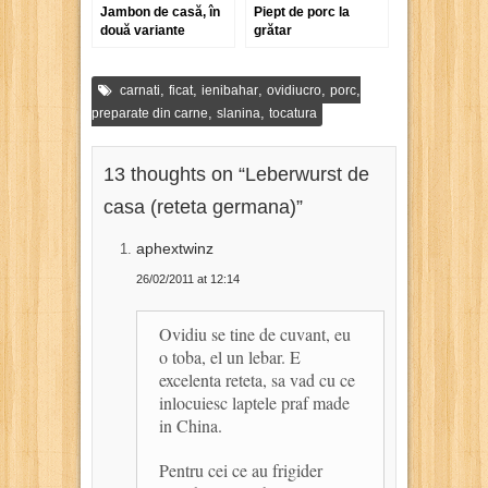
Jambon de casă, în
Piept de porc la
două variante
grătar
,
,
,
,
,
carnati
ficat
ienibahar
ovidiucro
porc
,
,
preparate din carne
slanina
tocatura
13 thoughts on “
Leberwurst de
casa (reteta germana)
”
aphextwinz
26/02/2011 at 12:14
Ovidiu se tine de cuvant, eu
o toba, el un lebar. E
excelenta reteta, sa vad cu ce
inlocuiesc laptele praf made
in China.
Pentru cei ce au frigider