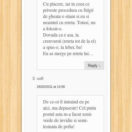
Cu placere, iar in ceea ce
priveste procedura cu fulgii
de gheata o stiam si eu si
neamtul cu reteta. Totusi, nu
a folosit-o.
Dovada ca e asa, la
crenvursti (reteta tot de la el)
a spus-o, la leber, ba!
Eu as merge pe reteta lui…
Reply
↓
cofi
26/02/2011 at 14:06
De ce-oi fi intraind eu pe
aici, ma depaseste! Cel putin
postul asta m-a facut semi-
verde de invidie si semi-
lesinata de pofta!