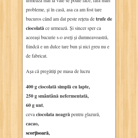
urmează mai la vale se poate face, fără mari
probleme, și în casă, asa ca am fost tare
trufe de
bucuros când am dat peste rețeta de
ciocolată
ce urmează. Și sincer sper ca
aceeași bucurie s-o aveți și dumneavoastră,
fiindcă e un dulce tare bun și nici greu nu e
de fabricat.
Așa că pregătiți pe masa de lucru
400 g ciocolată simplă cu lapte,
250 g smântână nefermentată,
60 g unt
,
ciocolata neagră
ceva
pentru glazură,
cacao,
scorțisoară
,