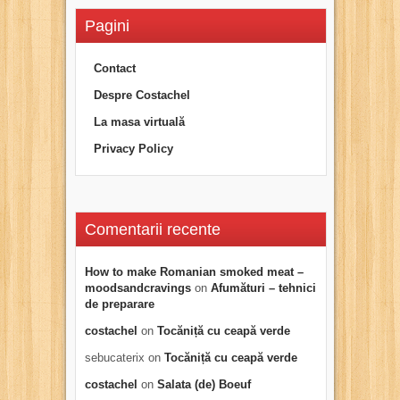
Pagini
Contact
Despre Costachel
La masa virtuală
Privacy Policy
Comentarii recente
How to make Romanian smoked meat –
moodsandcravings
on
Afumături – tehnici
de preparare
costachel
on
Tocăniță cu ceapă verde
sebucaterix
on
Tocăniță cu ceapă verde
costachel
on
Salata (de) Boeuf