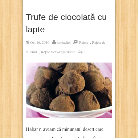
Trufe de ciocolată cu
lapte
,
Oct 16, 2010
costachel
Rețete
Rețete de
,
dulciuri
Rețete lacto-vegetariene
0
Habar n-aveam că minunatul desert care