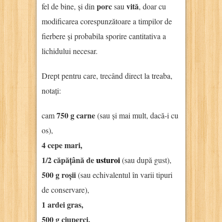
porc
vită
fel de bine, și din
sau
, doar cu
modificarea corespunzătoare a timpilor de
fierbere și probabila sporire cantitativa a
lichidului necesar.
Drept pentru care, trecând direct la treaba,
notați:
750 g carne
cam
(sau și mai mult, dacă-i cu
os),
4 cepe mari,
1/2 căpățână de
usturoi
(sau după gust),
500 g roșii
(sau echivalentul în varii tipuri
de conservare),
1 ardei gras,
500 g ciuperci,