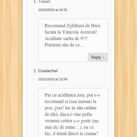
Traian
10/11/2010 at 10:31
Recomand Zghihara de Husi
facuta la Vinicola Averesti!
Aciditate sarita de 9!!!
Prietenii stiu de ce…
Reply
↓
Costachel
10/11/2010 at 10:54
Pai cu aciditatea asta, pot s-o
recomand si (sau numai) la
porc gras! Iar in alta ordine
de idei, daca-i vine pofta
vreunui cetitor s-o guste (nu
mai zic de mine…), eu ce
fac, il trimit direct la crama?