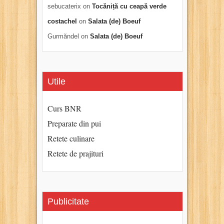
sebucaterix
on
Tocăniță cu ceapă verde
costachel
on
Salata (de) Boeuf
Gurmăndel
on
Salata (de) Boeuf
Utile
Curs BNR
Preparate din pui
Retete culinare
Retete de prajituri
Publicitate