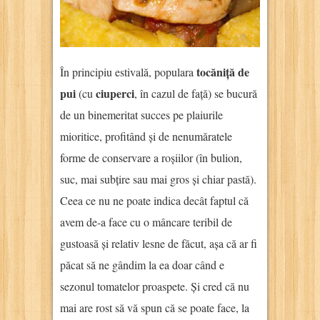
tocăniță de
În principiu estivală, populara
pui
ciuperci
(cu
, în cazul de față) se bucură
de un binemeritat succes pe plaiurile
mioritice, profitând și de nenumăratele
forme de conservare a roșiilor (în bulion,
suc, mai subțire sau mai gros și chiar pastă).
Ceea ce nu ne poate indica decât faptul că
avem de-a face cu o mâncare teribil de
gustoasă și relativ lesne de făcut, așa că ar fi
păcat să ne gândim la ea doar când e
sezonul tomatelor proaspete. Și cred că nu
mai are rost să vă spun că se poate face, la