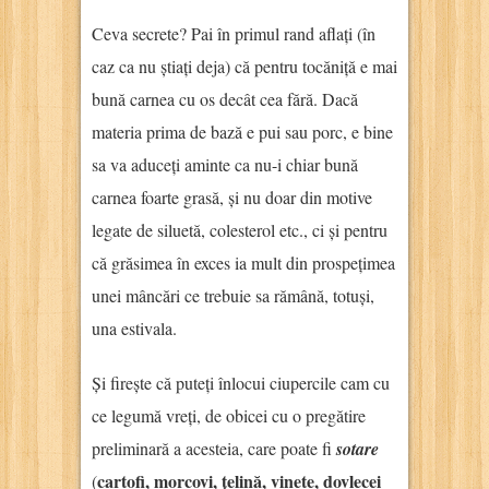
Ceva secrete? Pai în primul rand aflați (în
caz ca nu știați deja) că pentru tocăniță e mai
bună carnea cu os decât cea fără. Dacă
materia prima de bază e pui sau porc, e bine
sa va aduceți aminte ca nu-i chiar bună
carnea foarte grasă, și nu doar din motive
legate de siluetă, colesterol etc., ci și pentru
că grăsimea în exces ia mult din prospețimea
unei mâncări ce trebuie sa rămână, totuși,
una estivala.
Și firește că puteți înlocui ciupercile cam cu
ce legumă vreți, de obicei cu o pregătire
preliminară a acesteia, care poate fi
sotare
cartofi, morcovi, țelină, vinete, dovlecei
(