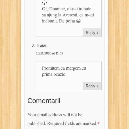
🙂
Of, Doamne, musai trebuie
sa ajung la Averesti, ca m-ati
inebunit. De pofta 😀
Reply
↓
Traian
10/11/2010 at 11:01
Promitem ca mergem cu
prima ocazie!
Reply
↓
Comentarii
Your email address will not be
published.
Required fields are marked
*