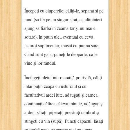
Începeți cu ciupercile: căliți-le, separat și pe
rand (sa fie pe un singur strat, ca altminteri
ajung sa fiarbă în zeama lor și nu mai e
sotare), în puțin ulei, eventual cu ceva
usturoi suplimentar, musai cu putina sare.
Când sunt gata, puneți-le deoparte, ca le
vine și lor rândul.
Încingeți uleiul într-o cratiță potrivită, căliți
întâi puțin ceapa cu usturoiul și cu
facultativul ardei iute, adăugați și carnea,
continuați călirea câteva minute, adăugați și
ardeii, sărați, piperați, presărați cimbrul și
stingeți cu vin (supă). Puneți capacul, lăsați
sa fiarbă pana ce carnea mai ca-i gata