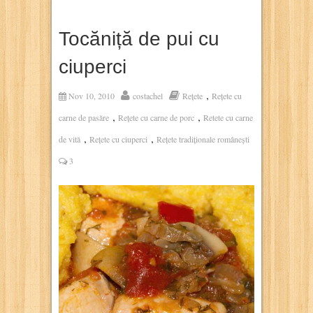
Tocăniță de pui cu
ciuperci
,
Nov 10, 2010
costachel
Rețete
Rețete cu
,
,
carne de pasăre
Rețete cu carne de porc
Retete cu carne
,
,
de vită
Rețete cu ciuperci
Rețete tradiționale românești
3