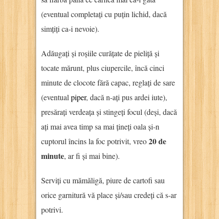
(eventual completați cu puțin lichid, dacă
simțiți ca-i nevoie).
Adăugați și roșiile curățate de pieliță și
tocate mărunt, plus ciupercile, încă cinci
minute de clocote fără capac, reglați de sare
(eventual
piper
, dacă n-ați pus ardei iute),
presărați verdeața și stingeți focul (deși, dacă
ați mai avea timp sa mai țineți oala și-n
20 de
cuptorul încins la foc potrivit, vreo
minute
, ar fi și mai bine).
Serviți cu mămăligă, piure de cartofi sau
orice garnitură vă place și/sau credeți că s-ar
potrivi.