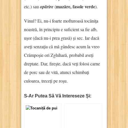
mazăre
, fasole verde
etc.) sau
opărire
(
).
Vinul? Ei, nu-i foarte mofturoasă tocănița
noastră, în principiu e suficient sa fie alb,
ușor (dacă nu-i prea grasă) și sec. Iar dacă
aveți senzația că mă gândesc acum la vreo
Crâmpoșie ori Zghihară, probabil aveți
dreptate. Dar, firește, dacă veți folosi carne
de porc sau de vită, atunci schimbați
culoarea, treceți pe roșu.
S-Ar Putea Să Vă Intereseze Și: