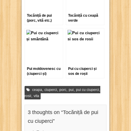
Tocăniță de pui
Tocăniță cu ceapă
(porc, vită etc.)
verde
Pui moldovenesc cu
Pui cu ciuperci și
(ciuperci și)
sos de roșii
smântână
,
,
,
,
,
ceapa
ciuperci
porc
pui
pui cu ciuperci
,
rosii
vita
3 thoughts on “
Tocăniță de pui
cu ciuperci
”