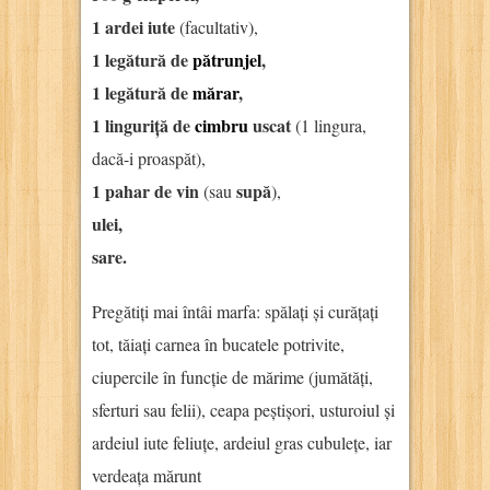
1 ardei iute
(facultativ),
1 legătură de
pătrunjel
,
1 legătură de
mărar
,
1 linguriță de
cimbru
uscat
(1 lingura,
dacă-i proaspăt),
1 pahar de vin
supă
(sau
),
ulei,
sare.
Pregătiți mai întâi marfa: spălați și curățați
tot, tăiați carnea în bucatele potrivite,
ciupercile în funcție de mărime (jumătăți,
sferturi sau felii), ceapa peștișori, usturoiul și
ardeiul iute feliuțe, ardeiul gras cubulețe, iar
verdeața mărunt