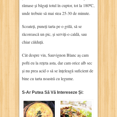
rămase și băgați totul în cuptor, tot la 180ºC,
unde trebuie să mai stea 25-30 de minute.
Scoateți, puneți tarta pe o grilă, să se
răcorească un pic, și serviți-o caldă, sau
chiar călduță.
Cât despre vin, Sauvignon Blanc aș cam
pofti eu la rețeta asta, dar cam orice alb sec
și nu prea acid o să se înțeleagă suficient de
bine cu tarta noastră cu legume.
S-Ar Putea Să Vă Intereseze Și: