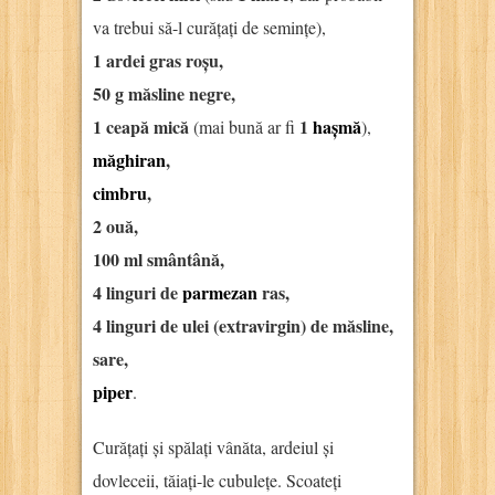
va trebui să-l curățați de semințe),
1 ardei gras roșu,
50 g măsline negre,
1 ceapă mică
1
hașmă
(mai bună ar fi
),
măghiran
,
cimbru
,
2 ouă,
100 ml smântână,
4 linguri de
parmezan
ras,
4 linguri de ulei (extravirgin) de măsline,
sare,
piper
.
Curățați și spălați vânăta, ardeiul și
dovleceii, tăiați-le cubulețe. Scoateți