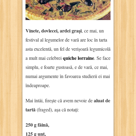
Vinete, dovlecei, ardei grași
, ce mai, un
festival al legumelor de vară are loc în tarta
asta excelentă, un fel de verișoară legumicolă
quiche lorraine
a mult mai celebrei
. Se face
simplu, e foarte gustoasă, e de vară, ce mai,
numai argumente în favoarea studierii ei mai
îndeaproape.
aluat de
Mai întâi, firește că avem nevoie de
tartă
(fraged), așa că notați:
250 g făină,
125 g unt,