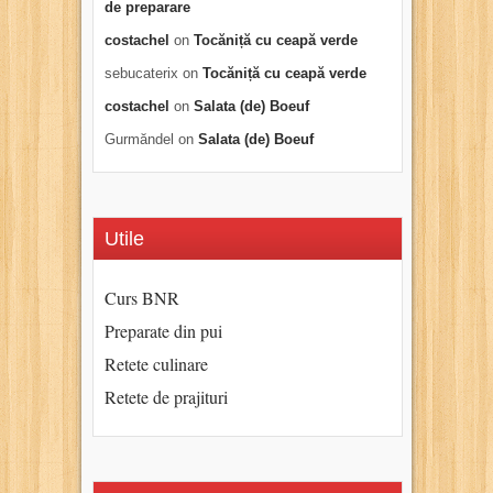
de preparare
costachel
on
Tocăniță cu ceapă verde
sebucaterix
on
Tocăniță cu ceapă verde
costachel
on
Salata (de) Boeuf
Gurmăndel
on
Salata (de) Boeuf
Utile
Curs BNR
Preparate din pui
Retete culinare
Retete de prajituri