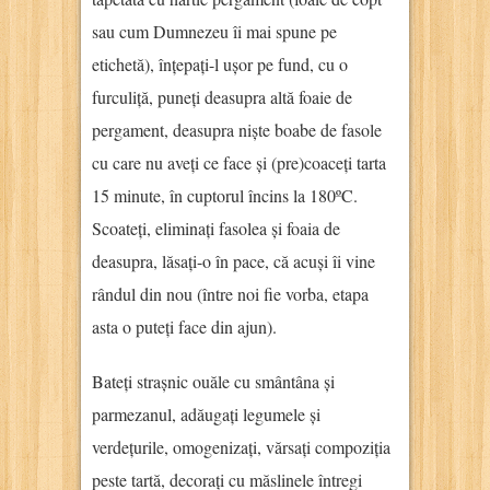
sau cum Dumnezeu îi mai spune pe
etichetă), înțepați-l ușor pe fund, cu o
furculiță, puneți deasupra altă foaie de
pergament, deasupra niște boabe de fasole
cu care nu aveți ce face și (pre)coaceți tarta
15 minute, în cuptorul încins la 180ºC.
Scoateți, eliminați fasolea și foaia de
deasupra, lăsați-o în pace, că acuși îi vine
rândul din nou (între noi fie vorba, etapa
asta o puteți face din ajun).
Bateți strașnic ouăle cu smântâna și
parmezanul, adăugați legumele și
verdețurile, omogenizați, vărsați compoziția
peste tartă, decorați cu măslinele întregi