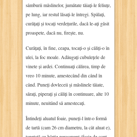
sâmburii măslinelor, jumătate tăiați-le feliuțe,
pe lung, iar restul lăsați-le întregi. Spălați,
curățați și tocați verdețurile, dacă le-ați găsit
proaspete, dacă nu, firește, nu.
Curățați, în fine, ceapa, tocați-o și căliți-o în
ulei, la foc moale. Adăugați cubulețele de
vinete și ardei. Continuați călirea, timp de
vreo 10 minute, amestecând din când în
când. Puneți dovleceii și măslinele tăiate,
sărați, piperați și căliți în continuare, alte 10
minute, neuitând să amestecați.
Întindeți aluatul foaie, puneți-l într-o formă
de tartă (cam 26 cm diametru, la cât aluat e),
tapetată cu hârtie pergament (foaie de copt