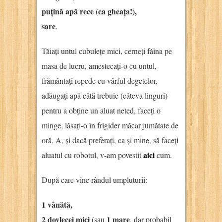
puțină
apă rece
(ca gheața!),
sare
.
Tăiați untul cubulețe mici, cerneți făina pe
masa de lucru, amestecați-o cu untul,
frământați repede cu vârful degetelor,
adăugați apă câtă trebuie (câteva linguri)
pentru a obține un aluat neted, faceți o
minge, lăsați-o în frigider măcar jumătate de
oră. A, și dacă preferați, ca și mine, să faceți
aici
aluatul cu robotul, v-am povestit
cum.
După care vine rândul umpluturii:
1 vânătă,
2 dovlecei mici
1 mare
(sau
, dar probabil