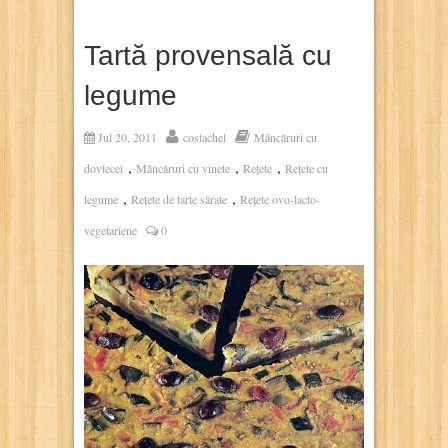
Tartă provensală cu
legume
Jul 20, 2011
costachel
Mâncăruri cu
,
,
,
dovlecei
Mâncăruri cu vinete
Rețete
Rețete cu
,
,
legume
Rețete de tarte sărate
Rețete ovo-lacto-
vegetariene
0