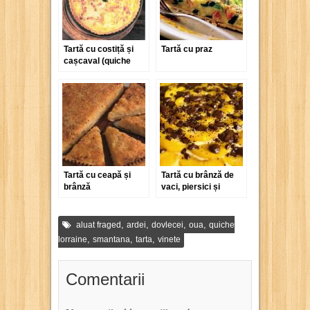
Tartă cu costiță și
Tartă cu praz
cașcaval (quiche
lorraine)
Tartă cu ceapă și
Tartă cu brânză de
brânză
vaci, piersici și
ciocolată
,
,
,
,
aluat fraged
ardei
dovlecei
oua
quiche
,
,
,
lorraine
smantana
tarta
vinete
Comentarii