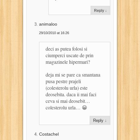
Reply
↓
animaloo
29/10/2010 at 16:26
deci as putea folosi si
ciumperci uscate de prin
magazinele hipermari?
deja mi se pare ca smantana
pusa pestre prajeli
(colesterolu urla) este
deosebita. daca ii mai faci
ceva si mai deosebit…
colesterolu urla… 😀
Reply
↓
Costachel