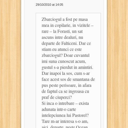
29/10/2010 at 14:05
Zbarciogul a fost pe masa
mea in copilarie, in vizitele –
rare – la Forasti, un sat
ascuns intre dealuri, nu
departe de Falticeni. Dar ce
stiam eu atunci ce este
zbarciogul? Doar cuvantul
imi suna cunoscut acum,
gustul s-a pierdut in amintiri.
Dar inapoi la sos, cum s-ar
face acest sos de smantana de
pus peste perisoare, in afara
de faptul ca se ingroasa cu
praf de ciuperci?
Si inca o intrebare – exista
adunata intr-o carte
intelepciunea lui Pastorel?
Tare m-ar interesa s-o am,
aici, departe, peste Ocean,