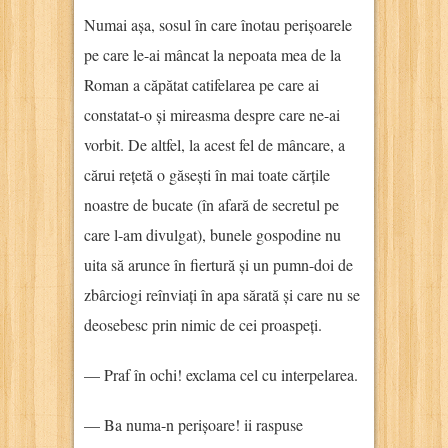
Numai așa, sosul în care înotau perișoarele
pe care le-ai mâncat la nepoata mea de la
Roman a căpătat catifelarea pe care ai
constatat-o și mireasma despre care ne-ai
vorbit. De altfel, la acest fel de mâncare, a
cărui rețetă o găsești în mai toate cărțile
noastre de bucate (în afară de secretul pe
care l-am divulgat), bunele gospodine nu
uita să arunce în fiertură și un pumn-doi de
zbârciogi reînviați în apa sărată și care nu se
deosebesc prin nimic de cei proaspeți.
— Praf în ochi! exclama cel cu interpelarea.
— Ba numa-n perișoare! ii raspuse