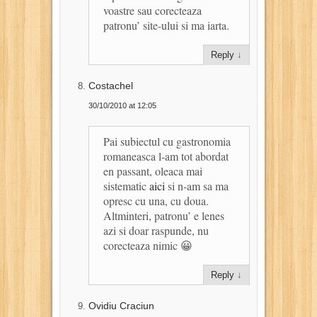
voastre sau corecteaza
patronu’ site-ului si ma iarta.
Reply
↓
Costachel
30/10/2010 at 12:05
Pai subiectul cu gastronomia
romaneasca l-am tot abordat
en passant, oleaca mai
sistematic
aici
si n-am sa ma
opresc cu una, cu doua.
Altminteri, patronu’ e lenes
azi si doar raspunde, nu
corecteaza nimic 😀
Reply
↓
Ovidiu Craciun