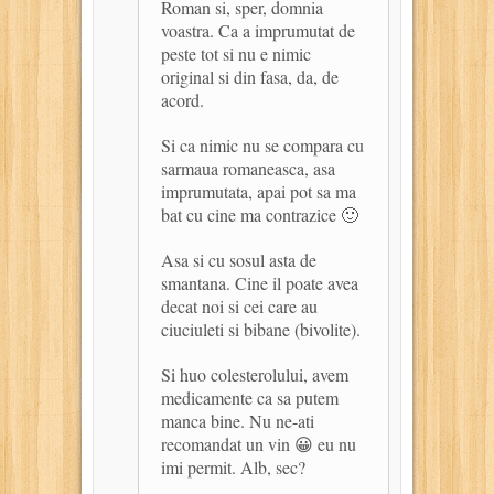
Roman si, sper, domnia
voastra. Ca a imprumutat de
peste tot si nu e nimic
original si din fasa, da, de
acord.
Si ca nimic nu se compara cu
sarmaua romaneasca, asa
imprumutata, apai pot sa ma
bat cu cine ma contrazice 🙂
Asa si cu sosul asta de
smantana. Cine il poate avea
decat noi si cei care au
ciuciuleti si bibane (bivolite).
Si huo colesterolului, avem
medicamente ca sa putem
manca bine. Nu ne-ati
recomandat un vin 😀 eu nu
imi permit. Alb, sec?