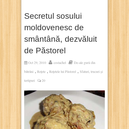
Secretul sosului
moldovenesc de
smântână, dezvăluit
de Păstorel
Oct 29, 2010
costachel
De-ale gurii din
,
,
,
bătrâni
Rețete
Rețetele lui Păstorel
Sfaturi, trucuri și
tertipuri
20