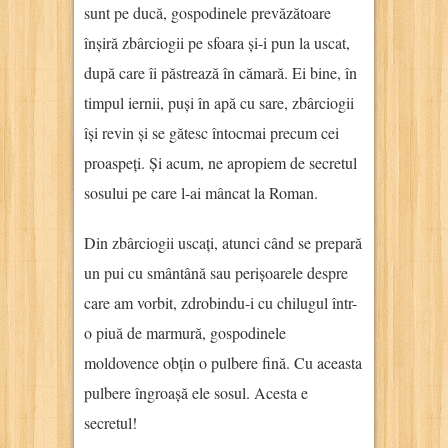
sunt pe ducă, gospodinele prevăzătoare
înșiră zbârciogii pe sfoara și-i pun la uscat,
după care îi păstrează în cămară. Ei bine, în
timpul iernii, puși în apă cu sare, zbârciogii
își revin și se gătesc întocmai precum cei
proaspeți. Și acum, ne apropiem de secretul
sosului pe care l-ai mâncat la Roman.
Din zbârciogii uscați, atunci când se prepară
un pui cu smântână sau perișoarele despre
care am vorbit, zdrobindu-i cu chilugul într-
o piuă de marmură, gospodinele
moldovence obțin o pulbere fină. Cu aceasta
pulbere îngroașă ele sosul. Acesta e
secretul!