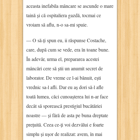
aceasta inefabila mâncare se ascunde o mare
taină și că ospitaliera gazdă, tocmai ce
vroiam să aflu, n-o sa-mi spuie.
— O să-ți spun eu, ii răspunse Costache,
care, după cum se vede, era în toane bune.
În adevăr, urma el, prepararea acestei
mâncări cere să știi un anumit secret de
laborator. De vreme ce l-ai bănuit, ești
vrednic sa-l afli. Dar eu aș dori să-l afle
toată lumea, căci cunoașterea lui n-ar face
decât să sporească prestigiul bucătăriei
noastre — și fără de asta pe buna dreptate
prețuită. Ceea ce-ți voi dezvălui e foarte
simplu și ușor de realizat: avem, în mai