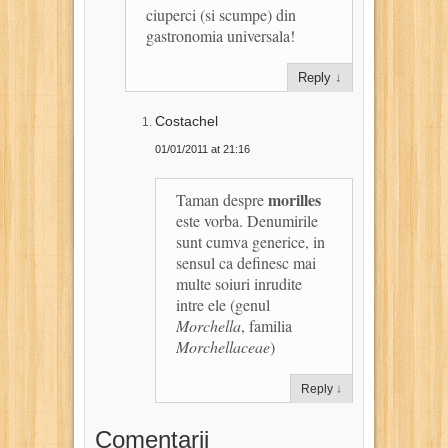
ciuperci (si scumpe) din
gastronomia universala!
Reply
↓
Costachel
01/01/2011 at 21:16
morilles
Taman despre
este vorba. Denumirile
sunt cumva generice, in
sensul ca definesc mai
multe soiuri inrudite
intre ele (genul
Morchella
, familia
Morchellaceae
)
Reply
↓
Comentarii