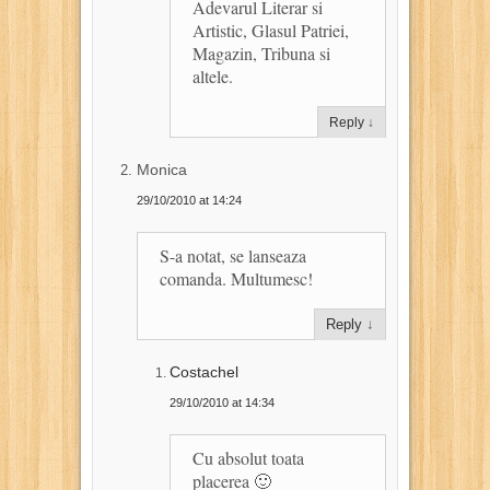
Adevarul Literar si
Artistic, Glasul Patriei,
Magazin, Tribuna si
altele.
Reply
↓
Monica
29/10/2010 at 14:24
S-a notat, se lanseaza
comanda. Multumesc!
Reply
↓
Costachel
29/10/2010 at 14:34
Cu absolut toata
placerea 🙂