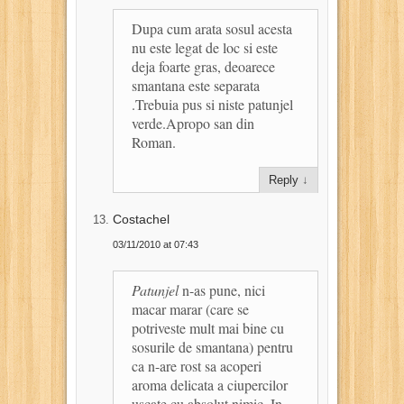
Dupa cum arata sosul acesta
nu este legat de loc si este
deja foarte gras, deoarece
smantana este separata
.Trebuia pus si niste patunjel
verde.Apropo san din
Roman.
Reply
↓
Costachel
03/11/2010 at 07:43
Patunjel
n-as pune, nici
macar marar (care se
potriveste mult mai bine cu
sosurile de smantana) pentru
ca n-are rost sa acoperi
aroma delicata a ciupercilor
uscate cu absolut nimic. In