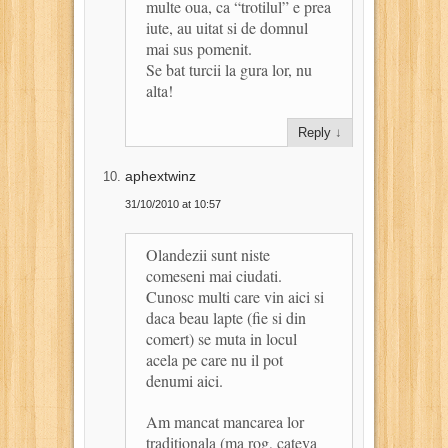
multe oua, ca “trotilul” e prea
iute, au uitat si de domnul
mai sus pomenit.
Se bat turcii la gura lor, nu
alta!
Reply
↓
aphextwinz
31/10/2010 at 10:57
Olandezii sunt niste
comeseni mai ciudati.
Cunosc multi care vin aici si
daca beau lapte (fie si din
comert) se muta in locul
acela pe care nu il pot
denumi aici.
Am mancat mancarea lor
traditionala (ma rog, cateva