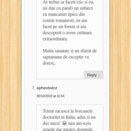
Ar trebui sa faceti (zic si eu,
nu dau cu parul) un subiect
cu mancaruri tipice din
zonele romanesti, eu am
facut pe un forum si am
descoperit o avere culinara
extraordinara.
Multa sanatate si un sfarsit de
saptamana de exceptie va
doresc.
Reply
↓
aphextwinz
30/10/2010 at 11:54
Trimit zacusca la borcanele
doctoritei in Italia, adus si nu
dus turcu’ 😀 iara am scris
repede dar inteleg domniile