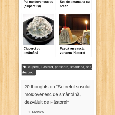
Pui moldovenesc cu
Sos de smantana cu
(ciuperci și)
hrean
smântână
Ciuperci cu
Pască rusească,
smântână
varianta Păstorel
,
,
,
,
,
ciuperci
Pastorel
perisoare
smantana
sos
zbarciogi
20 thoughts on “
Secretul sosului
moldovenesc de smântână,
dezvăluit de Păstorel
”
Monica