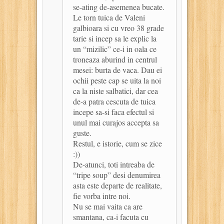
se-ating de-asemenea bucate.
Le torn tuica de Valeni
galbioara si cu vreo 38 grade
tarie si incep sa le explic la
un “mizilic” ce-i in oala ce
troneaza aburind in centrul
mesei: burta de vaca. Dau ei
ochii peste cap se uita la noi
ca la niste salbatici, dar cea
de-a patra cescuta de tuica
incepe sa-si faca efectul si
unul mai curajos accepta sa
guste.
Restul, e istorie, cum se zice
:))
De-atunci, toti intreaba de
“tripe soup” desi denumirea
asta este departe de realitate,
fie vorba intre noi.
Nu se mai vaita ca are
smantana, ca-i facuta cu