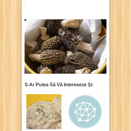
S-Ar Putea Să Vă Intereseze Și: