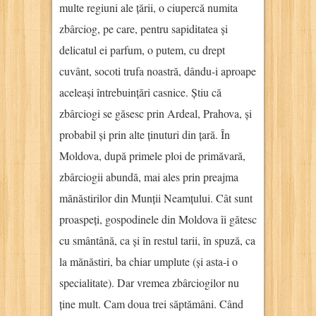
multe regiuni ale țării, o ciupercă numita
zbârciog, pe care, pentru sapiditatea și
delicatul ei parfum, o putem, cu drept
cuvânt, socoti trufa noastră, dându-i aproape
aceleași întrebuințări casnice. Știu că
zbârciogi se găsesc prin Ardeal, Prahova, și
probabil și prin alte ținuturi din țară. În
Moldova, după primele ploi de primăvară,
zbârciogii abundă, mai ales prin preajma
mănăstirilor din Munții Neamțului. Cât sunt
proaspeți, gospodinele din Moldova îi gătesc
cu smântână, ca și în restul tarii, în spuză, ca
la mănăstiri, ba chiar umplute (și asta-i o
specialitate). Dar vremea zbârciogilor nu
ține mult. Cam doua trei săptămâni. Când