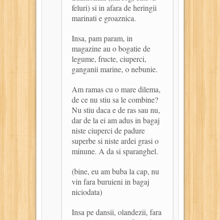
feluri) si in afara de heringii
marinati e groaznica.
Insa, pam param, in
magazine au o bogatie de
legume, fructe, ciuperci,
ganganii marine, o nebunie.
Am ramas cu o mare dilema,
de ce nu stiu sa le combine?
Nu stiu daca e de ras sau nu,
dar de la ei am adus in bagaj
niste ciuperci de padure
superbe si niste ardei grasi o
minune. A da si sparanghel.
(bine, eu am buba la cap, nu
vin fara buruieni in bagaj
niciodata)
Insa pe dansii, olandezii, fara