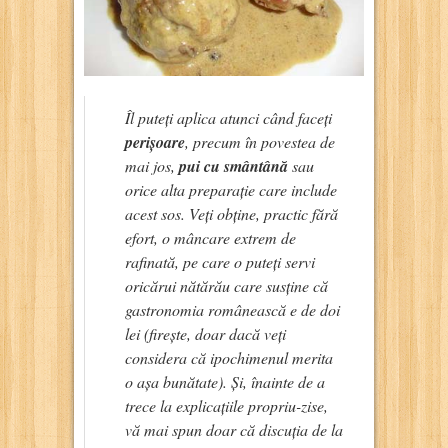
Îl puteți aplica atunci când faceți
perișoare
, precum în povestea de
mai jos,
pui cu smântână
sau
orice alta preparație care include
acest sos. Veți obține, practic fără
efort, o mâncare extrem de
rafinată, pe care o puteți servi
oricărui nătărău care susține că
gastronomia românească e de doi
lei (firește, doar dacă veți
considera că ipochimenul merita
o așa bunătate). Și, înainte de a
trece la explicațiile propriu-zise,
vă mai spun doar că discuția de la