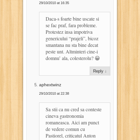
29/10/2010 at 16:35
Daca-s foarte bine uscate si
se fac praf, fara probleme.
Protestez insa impotriva
genericului “prajeli”, bicoz
smantana nu sta bine decat
peste unt. Altminteri cine-i
domnu’ ala, colesterolu? 😀
Reply
↓
aphextwinz
29/10/2010 at 22:38
Sa stii ca nu cred sa conteste
cineva gastronomia
romaneasca. Aici am punct
de vedere comun cu
Pastiorel, criticatul Anton