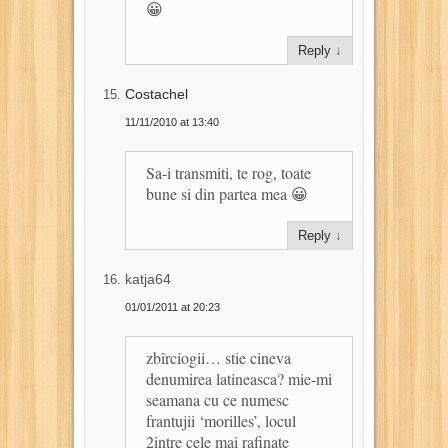
😀
Reply
↓
Costachel
11/11/2010 at 13:40
Sa-i transmiti, te rog, toate
bune si din partea mea 😀
Reply
↓
katja64
01/01/2011 at 20:23
zbîrciogii… stie cineva
denumirea latineasca? mie-mi
seamana cu ce numesc
frantujii ‘morilles’, locul
2intre cele mai rafinate