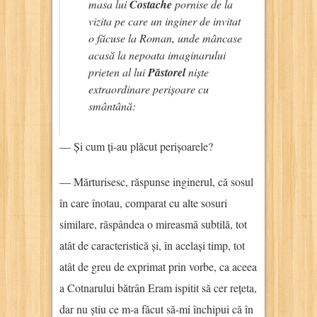
masa lui
Costache
pornise de la
vizita pe care un inginer de invitat
o făcuse la Roman, unde mâncase
acasă la nepoata imaginarului
prieten al lui
Păstorel
niște
extraordinare perișoare cu
smântână:
— Și cum ți-au plăcut perișoarele?
— Mărturisesc, răspunse inginerul, că sosul
în care înotau, comparat cu alte sosuri
similare, răspândea o mireasmă subtilă, tot
atât de caracteristică și, în același timp, tot
atât de greu de exprimat prin vorbe, ca aceea
a Cotnarului bătrân Eram ispitit să cer rețeta,
dar nu știu ce m-a făcut să-mi închipui că în