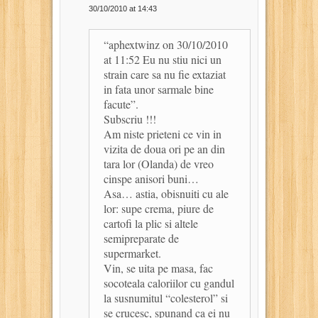
30/10/2010 at 14:43
“aphextwinz on 30/10/2010
at 11:52 Eu nu stiu nici un
strain care sa nu fie extaziat
in fata unor sarmale bine
facute”.
Subscriu !!!
Am niste prieteni ce vin in
vizita de doua ori pe an din
tara lor (Olanda) de vreo
cinspe anisori buni…
Asa… astia, obisnuiti cu ale
lor: supe crema, piure de
cartofi la plic si altele
semipreparate de
supermarket.
Vin, se uita pe masa, fac
socoteala caloriilor cu gandul
la susnumitul “colesterol” si
se crucesc, spunand ca ei nu