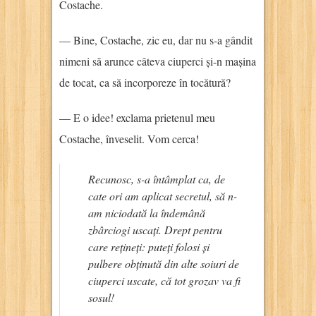
Costache.
— Bine, Costache, zic eu, dar nu s-a gândit
nimeni să arunce câteva ciuperci și-n mașina
de tocat, ca să incorporeze în tocătură?
— E o idee! exclama prietenul meu
Costache, înveselit. Vom cerca!
Recunosc, s-a întâmplat ca, de
cate ori am aplicat secretul, să n-
am niciodată la îndemână
zbârciogi uscați. Drept pentru
care rețineți: puteți folosi și
pulbere obținută din alte soiuri de
ciuperci uscate, că tot grozav va fi
sosul!