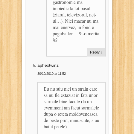
gastronomie ma
impiedic la tot pasul
(ziarul, televizorul, net-
ul…). Nici macar nu ma
mai enervez, in fond e
paguba lor… Si-o merita
😀
Reply
↓
aphextwinz
30/10/2010 at 11:52
Eu nu stiu nici un strain care
sa nu fie extaziat in fata unor
sarmale bine facute (la un
eveniment am facut sarmalele
dupa o reteta moldoveneasca
de peste prut, minuscule, s-au
batut pe ele).