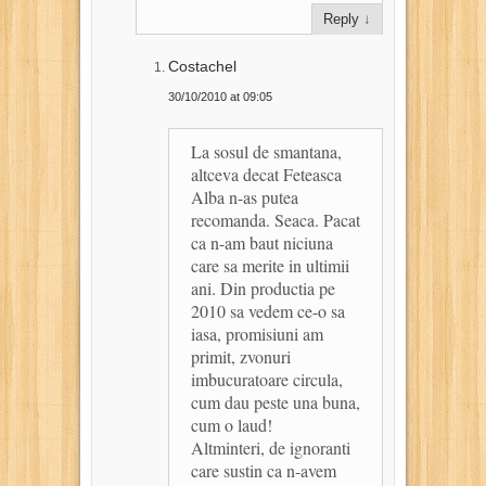
Reply
↓
Costachel
30/10/2010 at 09:05
La sosul de smantana,
altceva decat Feteasca
Alba n-as putea
recomanda. Seaca. Pacat
ca n-am baut niciuna
care sa merite in ultimii
ani. Din productia pe
2010 sa vedem ce-o sa
iasa, promisiuni am
primit, zvonuri
imbucuratoare circula,
cum dau peste una buna,
cum o laud!
Altminteri, de ignoranti
care sustin ca n-avem