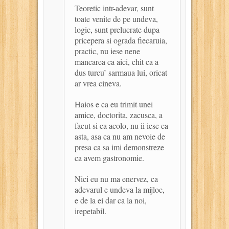
Teoretic intr-adevar, sunt
toate venite de pe undeva,
logic, sunt prelucrate dupa
pricepera si ograda fiecaruia,
practic, nu iese nene
mancarea ca aici, chit ca a
dus turcu’ sarmaua lui, oricat
ar vrea cineva.
Haios e ca eu trimit unei
amice, doctorita, zacusca, a
facut si ea acolo, nu ii iese ca
asta, asa ca nu am nevoie de
presa ca sa imi demonstreze
ca avem gastronomie.
Nici eu nu ma enervez, ca
adevarul e undeva la mijloc,
e de la ei dar ca la noi,
irepetabil.