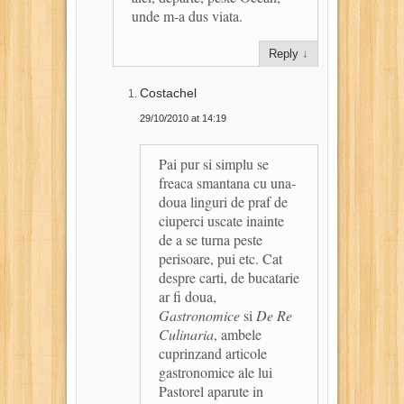
unde m-a dus viata.
Reply
↓
Costachel
29/10/2010 at 14:19
Pai pur si simplu se
freaca smantana cu una-
doua linguri de praf de
ciuperci uscate inainte
de a se turna peste
perisoare, pui etc. Cat
despre carti, de bucatarie
ar fi doua,
Gastronomice
si
De Re
Culinaria
, ambele
cuprinzand articole
gastronomice ale lui
Pastorel aparute in