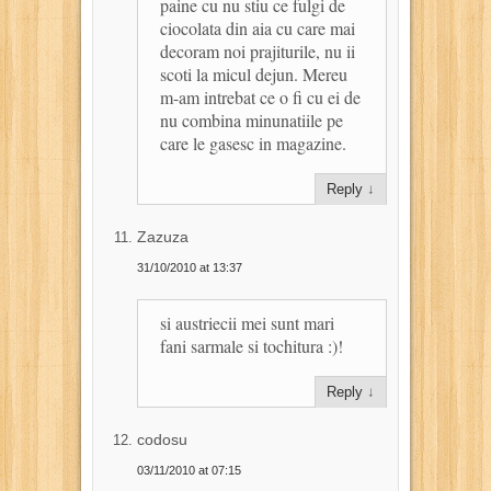
paine cu nu stiu ce fulgi de
ciocolata din aia cu care mai
decoram noi prajiturile, nu ii
scoti la micul dejun. Mereu
m-am intrebat ce o fi cu ei de
nu combina minunatiile pe
care le gasesc in magazine.
Reply
↓
Zazuza
31/10/2010 at 13:37
si austriecii mei sunt mari
fani sarmale si tochitura :)!
Reply
↓
codosu
03/11/2010 at 07:15