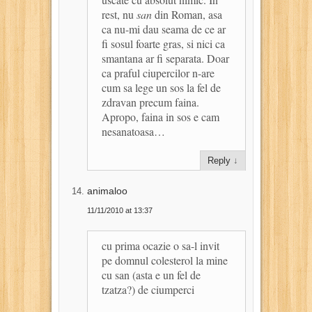
rest, nu
san
din Roman, asa
ca nu-mi dau seama de ce ar
fi sosul foarte gras, si nici ca
smantana ar fi separata. Doar
ca praful ciupercilor n-are
cum sa lege un sos la fel de
zdravan precum faina.
Apropo, faina in sos e cam
nesanatoasa…
Reply
↓
animaloo
11/11/2010 at 13:37
cu prima ocazie o sa-l invit
pe domnul colesterol la mine
cu san (asta e un fel de
tzatza?) de ciumperci