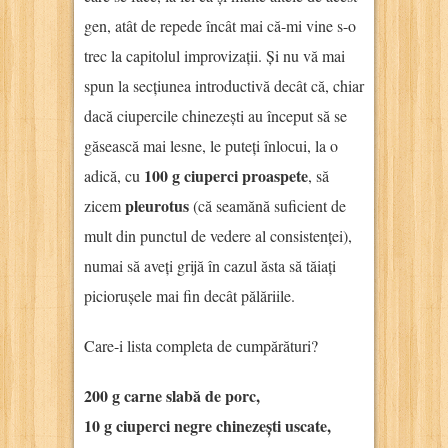
gen, atât de repede încât mai că-mi vine s-o
trec la capitolul improvizații. Și nu vă mai
spun la secțiunea introductivă decât că, chiar
dacă ciupercile chinezești au început să se
găsească mai lesne, le puteți înlocui, la o
100 g ciuperci proaspete
adică, cu
, să
pleurotus
zicem
(că seamănă suficient de
mult din punctul de vedere al consistenței),
numai să aveți grijă în cazul ăsta să tăiați
piciorușele mai fin decât pălăriile.
Care-i lista completa de cumpărături?
200 g carne slabă de porc,
10 g ciuperci negre chinezești uscate,