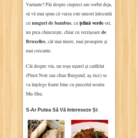
Variante? Păi despre ciuperci am vorbit deja,
să vă mai spun că varza este uneori înlocuită
muguri de bambus
țelină verde
cu
, cu
ori,
de
nu prea chinezește, chiar cu verzișoare
Bruxelles
, cât mai tinere, mai proaspete și
mai crocante.
Cât despre vin, un roșu ușurel și catifelat
(Pinot Noir sau chiar Burgund, aș zice) se
va înțelege foarte bine cu purcelul nostru
Mu-Shu.
S-Ar Putea Să Vă Intereseze Și: