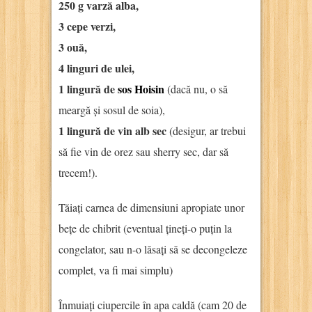
250 g varză alba,
3 cepe verzi,
3 ouă,
4 linguri de ulei,
1 lingură de
sos Hoisin
(dacă nu, o să
meargă și sosul de soia),
1 lingură de vin alb sec
(desigur, ar trebui
să fie vin de orez sau sherry sec, dar să
trecem!).
Tăiați carnea de dimensiuni apropiate unor
bețe de chibrit (eventual țineți-o puțin la
congelator, sau n-o lăsați să se decongeleze
complet, va fi mai simplu)
Înmuiați ciupercile în apa caldă (cam 20 de