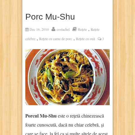
Porc Mu-Shu
,
Dec 16, 2010
costachel
Rețete
Rețete
,
,
celebre
Rețete cu carne de porc
Rețete cu ouă
3
Porcul Mu-Shu
este o rețetă chinezească
foarte cunoscută, dacă nu chiar celebră, și
care se face, la fel ca și multe altele de acest