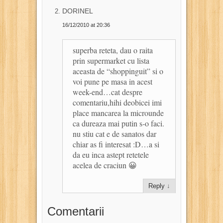
DORINEL
16/12/2010 at 20:36
superba reteta, dau o raita
prin supermarket cu lista
aceasta de “shoppinguit” si o
voi pune pe masa in acest
week-end…cat despre
comentariu,hihi deobicei imi
place mancarea la microunde
ca dureaza mai putin s-o faci.
nu stiu cat e de sanatos dar
chiar as fi interesat :D…a si
da eu inca astept retetele
acelea de craciun 😀
Reply
↓
Comentarii