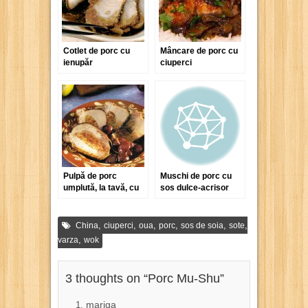
Cotlet de porc cu
Mâncare de porc cu
ienupăr
ciuperci
Pulpă de porc
Muschi de porc cu
umplută, la tavă, cu
sos dulce-acrisor
sos de struguri
,
,
,
,
,
,
China
ciuperci
oua
porc
sos de soia
sote
,
varza
wok
3 thoughts on “
Porc Mu-Shu
”
mariga