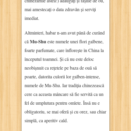
chinezăriile astea!) adăugați și fâșiile de ou,
mai amestecați o data zdravăn și serviți
imediat.
Altminteri, habar n-am avut până de curând
Mu-Shu
că
este numele unei flori galbene,
foarte parfumate, care înflorește în China la
începutul toamnei. Și că nu este deloc
neobișnuit ca rețetele pe baza de ouă să
poarte, datorita culorii lor galben-intense,
numele de Mu-Shu. Iar tradiția chinezească
cere ca aceasta mâncare să fie servită ca un
fel de umplutura pentru omlete. Însă nu e
obligatoriu, se mai oferă și cu orez, sau chiar
simplă, ca aperitiv cald.