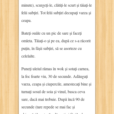
minute), scurgeți-le, clătiți-le scurt și tăiați-le
felii subțiri. Tot felii subțiri decupați varza și
ceapa.
Bateți ouăle cu un pic de sare și faceți
omleta. Tăiați-o și pe ea, după ce s-a răcorit
puțin, în fâșii subțiri, să se asorteze cu
celelalte.
Puneți uleiul rămas în wok și sotați carnea,
la foc foarte viu, 30 de secunde. Adăugați
varza, ceapa și ciupercile, amestecați bine și
turnați sosul de soia și vinul, basca ceva
sare, dacă mai trebuie. După încă 90 de
secunde (tare repede se mai fac și