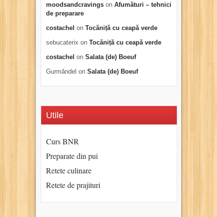
moodsandcravings
on
Afumături – tehnici
de preparare
costachel
on
Tocăniță cu ceapă verde
sebucaterix
on
Tocăniță cu ceapă verde
costachel
on
Salata (de) Boeuf
Gurmăndel
on
Salata (de) Boeuf
Utile
Curs BNR
Preparate din pui
Retete culinare
Retete de prajituri