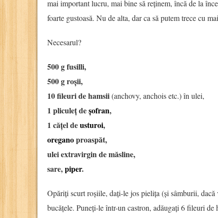
mai important lucru, mai bine să reținem, încă de la înce
foarte gustoasă. Nu de alta, dar ca să putem trece cu ma
Necesarul?
500 g fusilli,
500 g roșii,
10 fileuri de hamsii
(anchovy, anchois etc.) în ulei,
1 pliculeț de
șofran
,
1 cățel de
usturoi
,
oregano
proaspăt,
ulei extravirgin de măsline,
sare,
piper
.
Opăriți scurt roșiile, dați-le jos pielița (și sâmburii, dacă 
bucățele. Puneți-le într-un castron, adăugați 6 fileuri de