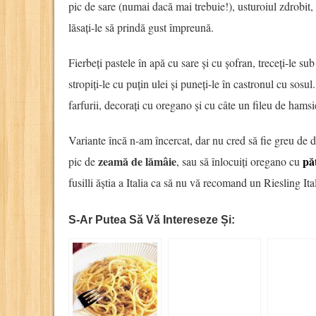
pic de sare (numai dacă mai trebuie!), usturoiul zdrobit, 
lăsați-le să prindă gust împreună.
Fierbeți pastele în apă cu sare și cu șofran, treceți-le sub
stropiți-le cu puțin ulei și puneți-le în castronul cu sosul
farfurii, decorați cu oregano și cu câte un fileu de hamsi
Variante încă n-am încercat, dar nu cred să fie greu de di
zeamă de lămâie
pă
pic de
, sau să înlocuiți oregano cu
fusilli ăștia a Italia ca să nu vă recomand un Riesling Ita
S-Ar Putea Să Vă Intereseze Și: