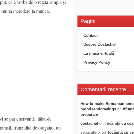
put, că e vorba de o rețetă simplă și
i multă încredere la muncă.
Pagini
Contact
Despre Costachel
La masa virtuală
Privacy Policy
Comentarii recente
How to make Romanian smo
moodsandcravings
on
Afumăt
preparare
vi se par enervanți), tăiați-le
costachel
on
Tocăniță cu cea
 hamsii, frunzulițe de oregano, un
sebucaterix
on
Tocăniță cu c