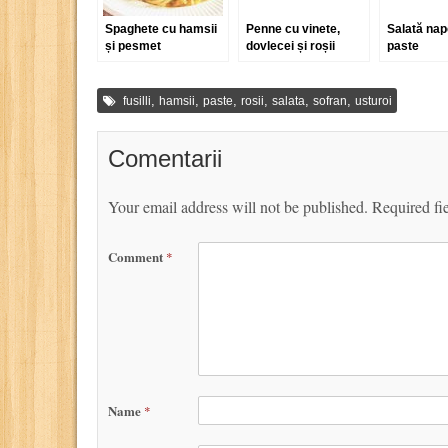
Spaghete cu hamsii
Penne cu vinete,
Salată nap
și pesmet
dovlecei și roșii
paste
,
,
,
,
,
,
fusilli
hamsii
paste
rosii
salata
sofran
usturoi
Comentarii
Your email address will not be published.
Required fi
Comment
*
Name
*