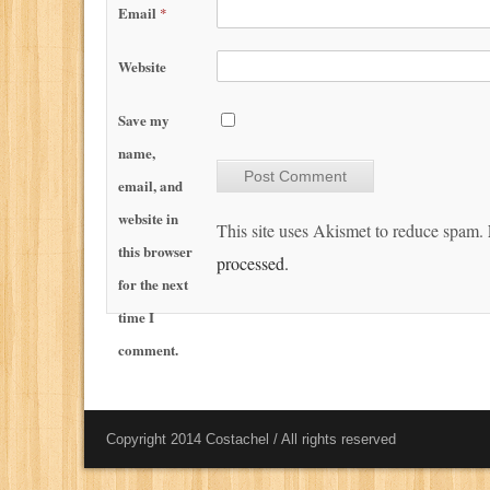
Email
*
Website
Save my
name,
email, and
website in
This site uses Akismet to reduce spam.
this browser
processed.
for the next
time I
comment.
Copyright 2014 Costachel / All rights reserved