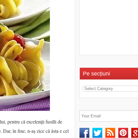
Pe secțiuni
i, pentru că excelenții fusilli de
e
. Dar, în fine, n-aș zice că ăsta e cel