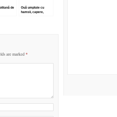
olitană de
Ouă umplute cu
hamsii, capere,
castraveciori în oțet
și verdețuri
elds are marked
*