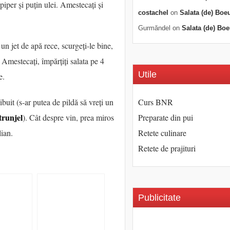
piper și puțin ulei. Amestecați și
costachel
on
Salata (de) Boe
Gurmăndel
on
Salata (de) Boe
 un jet de apă rece, scurgeți-le bine,
. Amestecați, împărțiți salata pe 4
Utile
e.
buit (s-ar putea de pildă să vreți un
Curs BNR
trunjel
). Cât despre vin, prea miros
Preparate din pui
lian.
Retete culinare
Retete de prajituri
Publicitate