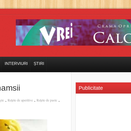
INTERVIURI
ȘTIRI
hamsii
Publicitate
,
,
,
ște
Rețete de aperitive
Rețete de paste