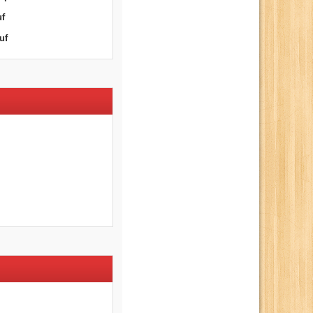
uf
uf