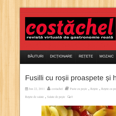
BĂUTURI
DICȚIONARE
REȚETE
MOZAIC
Fusilli cu roșii proaspete și 
,
,
Jun 22, 2011
costachel
Paste cu pește
Rețete
Rețete cu pe
,
Rețete de salate
Salate de pește
0