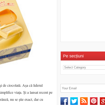
Pe secțiuni
și de ciocolată. Așa că liderul
simplifice viața. Și a lansat recent pe
brânză, nu se știe exact, dar cu