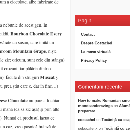
um a ciocolatei albe fabricate de
Pagini
a nebunie de acest gen. În
Bourbon Chocolate Every
 pildă,
Contact
resărate cu susan, care imită un
Despre Costachel
hroom Mountain Grape
, niște
La masa virtuală
le zic; oricum, sunt cele din stânga)
Privacy Policy
it crocant, iar pălăria dintr-o
Muscat
n), făcute din struguri
și
u prea știu care e, dar în fine…)
Comentarii recente
eese Chocolate
nu pare a fi chiar
How to make Romanian smo
moodsandcravings
on
Afumăt
u mâna (ca să zic așa) și prin alte
preparare
?). Numai că produsul lactat ce
costachel
on
Tocăniță cu cea
ciun caz, vreo pașnică brânză de
sebucaterix
on
Tocăniță cu c