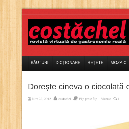
BĂUTURI
DICȚIONARE
REȚETE
MOZAIC
Dorește cineva o ciocolată
,
Nov 22, 2012
costachel
Fițe peste fițe
Mozaic
1