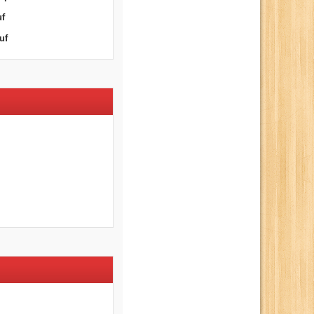
uf
uf