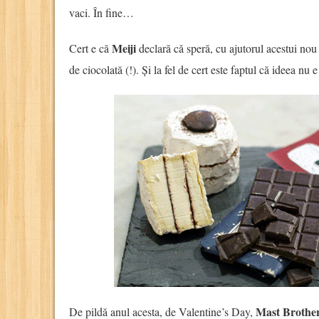
vaci. În fine…
Meiji
Cert e că
declară că speră, cu ajutorul acestui nou
de ciocolată (!). Și la fel de cert este faptul că ideea nu 
Mast Brother
De pildă anul acesta, de Valentine’s Day,