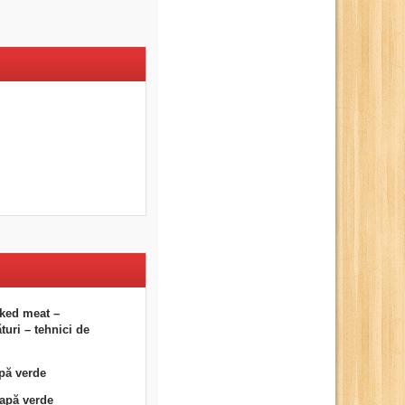
ked meat –
uri – tehnici de
pă verde
eapă verde