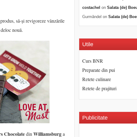
costachel
on
Salata (de) Boe
Gurmăndel
on
Salata (de) Boe
 produs, să-și revigoreze vânzările
e deloc nouă.
Utile
Curs BNR
Preparate din pui
Retete culinare
Retete de prajituri
Publicitate
s Chocolate
Williamsburg
din
a