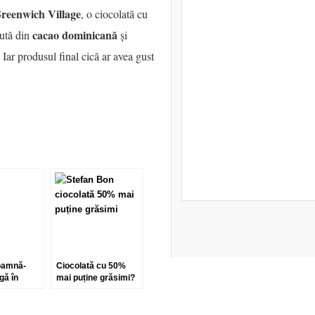
reenwich Village
, o ciocolată cu
cacao dominicană
nută din
și
Iar produsul final cică ar avea gust
oamnă-
Ciocolată cu 50%
gă în
mai puține grăsimi?
utun,
 Sauce,