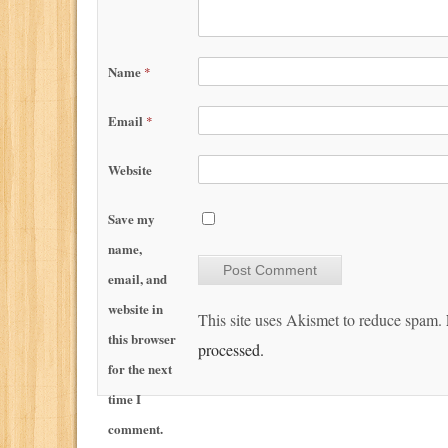
Name
*
Email
*
Website
Save my
name,
email, and
website in
This site uses Akismet to reduce spam.
this browser
processed.
for the next
time I
comment.