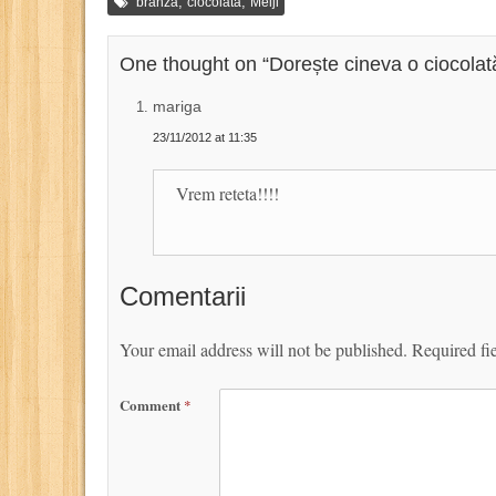
,
,
branza
ciocolata
Meiji
wasabi…
One thought on “
Dorește cineva o ciocola
mariga
23/11/2012 at 11:35
Vrem reteta!!!!
Comentarii
Your email address will not be published.
Required fi
Comment
*