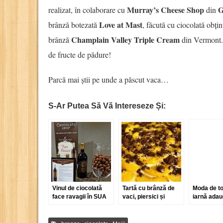
Murray’s Cheese Shop
G
realizat, în colaborare cu
din
Love at Mast
brânză botezată
, făcută cu ciocolată obți
Champlain Valley Triple Cream
brânză
din Vermont. 
de fructe de pădure!
Parcă mai știi pe unde a păscut vaca…
S-Ar Putea Să Vă Intereseze Și:
Vinul de ciocolată
Tartă cu brânză de
Moda de t
face ravagii în SUA
vaci, piersici și
iarnă adau
și Marea Britanie
ciocolată
ciocolată t
Roquefort,
Worcester