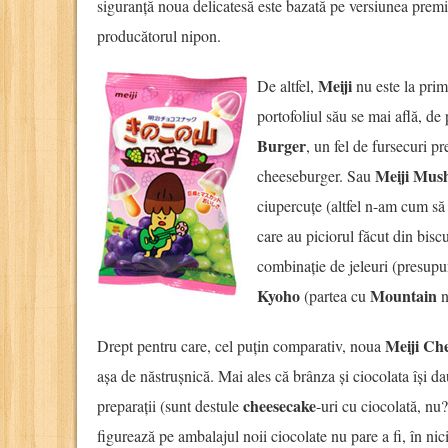
siguranță noua delicatesă este bazată pe versiunea premi
producătorul nipon.
Meiji
De altfel,
nu este la prim
portofoliul său se mai află, de
Burger
, un fel de fursecuri p
Meiji Mus
cheeseburger. Sau
ciupercuțe (altfel n-am cum să 
care au piciorul făcut din biscu
combinație de jeleuri (presupu
Kyoho
Mountain
(partea cu
n
Meiji Ch
Drept pentru care, cel puțin comparativ, noua
așa de năstrușnică. Mai ales că brânza și ciocolata își da
cheesecake
preparații (sunt destule
-uri cu ciocolată, nu
figurează pe ambalajul noii ciocolate nu pare a fi, în ni