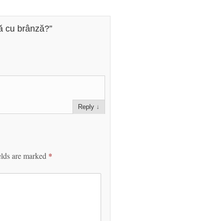
tă cu brânză?
”
Reply
↓
elds are marked
*