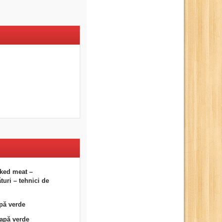
ked meat –
uri – tehnici de
pă verde
eapă verde