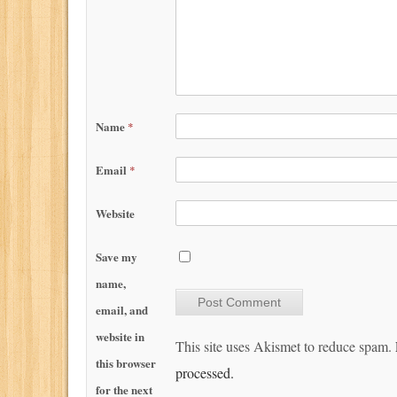
Name
*
Email
*
Website
Save my
name,
email, and
website in
This site uses Akismet to reduce spam.
this browser
processed.
for the next