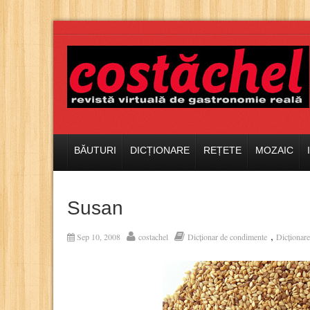
BĂUTURI
DICȚIONARE
REȚETE
MOZAIC
Susan
,
Sep 10, 2008
costachel
Dicționar de condimente
Dicționare