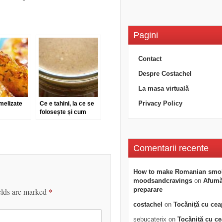
Pagini
Contact
Despre Costachel
La masa virtuală
Privacy Policy
melizate
Ce e tahini, la ce se
folosește și cum
poate fi făcut în casă
Comentarii recente
How to make Romanian smo
moodsandcravings
on
Afumăt
preparare
elds are marked
*
costachel
on
Tocăniță cu cea
sebucaterix
on
Tocăniță cu c