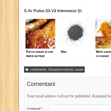
S-Ar Putea Să Vă Intereseze Și:
Pui cu susan și sos
Mac
Mere cara
dulce-acrișor
cu susan
,
,
condimente
Sesamum indicum
susan
Comentarii
Your email address will not be published.
Required fi
Comment
*