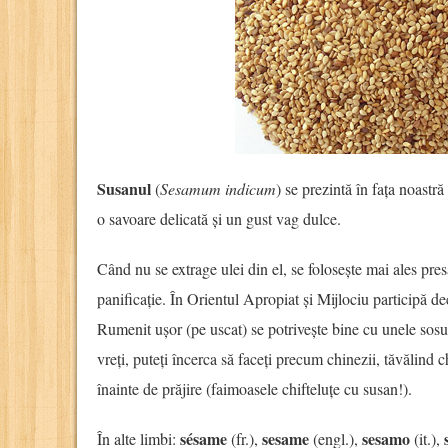
Susanul
(
Sesamum indicum
) se prezintă în fața noastr
o savoare delicată și un gust vag dulce.
Când nu se extrage ulei din el, se folosește mai ales pre
panificație. În Orientul Apropiat și Mijlociu participă de
Rumenit ușor (pe uscat) se potrivește bine cu unele sosuri
vreți, puteți încerca să faceți precum chinezii, tăvălind 
înainte de prăjire (faimoasele chifteluțe cu susan!).
sésame
sesame
sesamo
În alte limbi:
(fr.),
(engl.),
(it.),