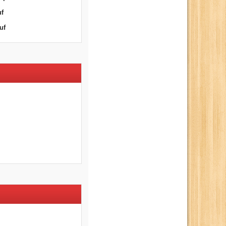
uf
uf