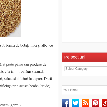
ă sub formă de bobițe mici și albe, cu
Pe secțiuni
sărat peste pâine sau produse de
cisiv la
tahini
,
za’átar
ș.a.m.d.
, salate și dulciuri la cuptor. Dacă
chifteluțe prin aceste boabe (crude)
sesam
(germ.)