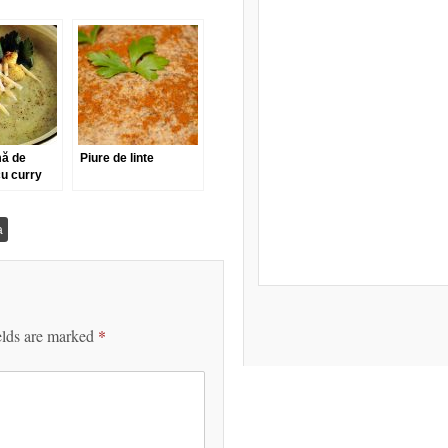
ă de
Piure de linte
u curry
a
elds are marked
*