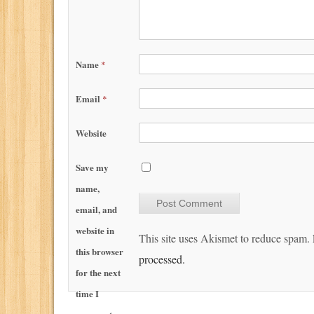
Name
*
Email
*
Website
Save my
name,
email, and
website in
This site uses Akismet to reduce spam.
this browser
processed.
for the next
time I