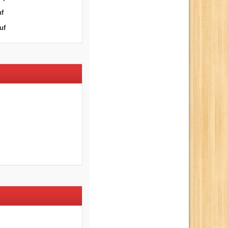
uf
uf