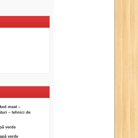
ked meat –
uri – tehnici de
pă verde
eapă verde