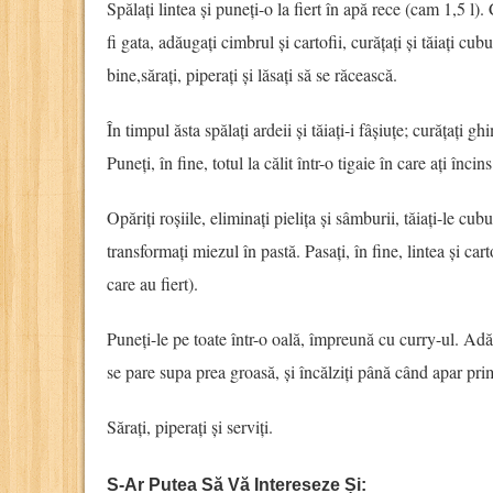
Spălați lintea și puneți-o la fiert în apă rece (cam 1,5 l)
fi gata, adăugați cimbrul și cartofii, curățați și tăiați cub
bine,sărați, piperați și lăsați să se răcească.
În timpul ăsta spălați ardeii și tăiați-i fâșiuțe; curățați g
Puneți, în fine, totul la călit într-o tigaie în care ați încin
Opăriți roșiile, eliminați pielița și sâmburii, tăiați-le cu
transformați miezul în pastă. Pasați, în fine, lintea și cart
care au fiert).
Puneți-le pe toate într-o oală, împreună cu curry-ul. Adă
se pare supa prea groasă, și încălziți până când apar pri
Sărați, piperați și serviți.
S-Ar Putea Să Vă Intereseze Și: