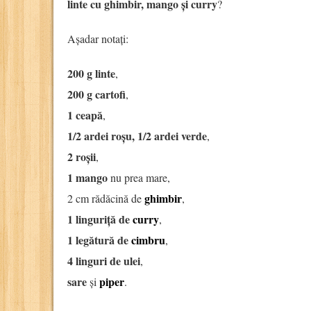
linte cu ghimbir, mango și curry
?
Așadar notați:
200 g linte
,
200 g cartofi
,
1 ceapă
,
1/2 ardei roșu, 1/2 ardei verde
,
2 roșii
,
1 mango
nu prea mare,
ghimbir
2 cm rădăcină de
,
1 linguriță de
curry
,
1 legătură de
cimbru
,
4 linguri de ulei
,
sare
piper
și
.