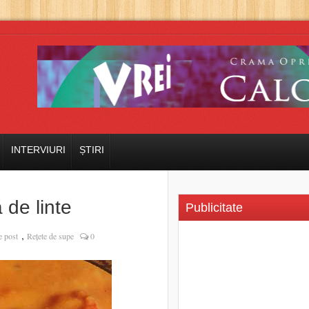
INTERVIURI
ȘTIRI
de linte
Publicitate
,
e post
Rețete de supe
0