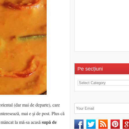
Pe secțiuni
riental (dar mai de departe), care
 interesează, mai e și de post. Plus că
supă de
au mâncat la mă-sa acasă