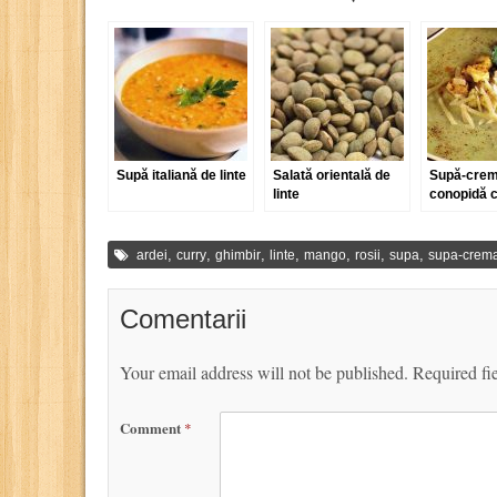
Supă italiană de linte
Salată orientală de
Supă-crem
linte
conopidă c
,
,
,
,
,
,
,
ardei
curry
ghimbir
linte
mango
rosii
supa
supa-crem
Comentarii
Your email address will not be published.
Required fi
Comment
*