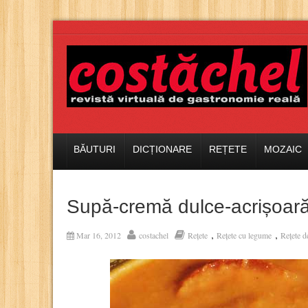
BĂUTURI
DICȚIONARE
REȚETE
MOZAIC
Supă-cremă dulce-acrișoară 
,
,
Mar 16, 2012
costachel
Rețete
Rețete cu legume
Rețete d