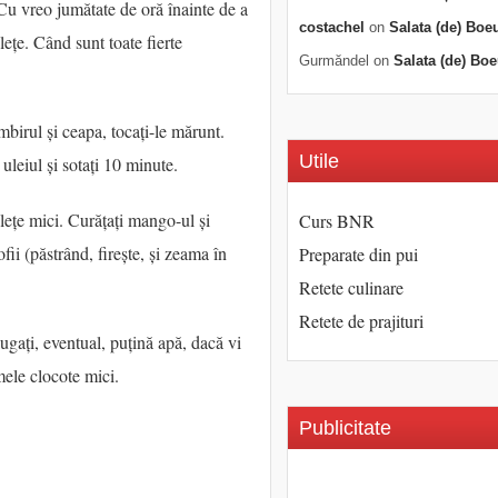
. Cu vreo jumătate de oră înainte de a
costachel
on
Salata (de) Boe
ulețe. Când sunt toate fierte
Gurmăndel
on
Salata (de) Boe
himbirul și ceapa, tocați-le mărunt.
Utile
s uleiul și sotați 10 minute.
bulețe mici. Curățați mango-ul și
Curs BNR
ofii (păstrând, firește, și zeama în
Preparate din pui
Retete culinare
Retete de prajituri
ugați, eventual, puțină apă, dacă vi
mele clocote mici.
Publicitate