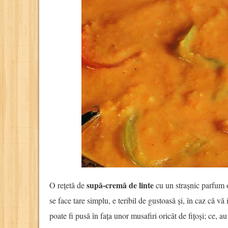
supă-cremă de linte
O rețetă de
cu un strașnic parfum o
se face tare simplu, e teribil de gustoasă și, în caz că vă
poate fi pusă în fața unor musafiri oricât de fițoși; ce, 