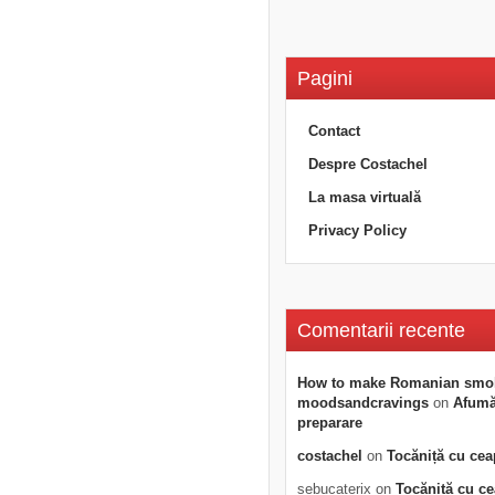
Pagini
Contact
Despre Costachel
La masa virtuală
Privacy Policy
Comentarii recente
How to make Romanian smo
moodsandcravings
on
Afumăt
preparare
costachel
on
Tocăniță cu cea
sebucaterix
on
Tocăniță cu c