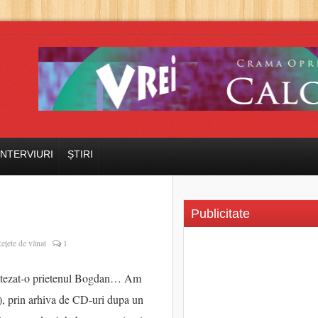
INTERVIURI
ȘTIRI
Publicitate
ețete de vânat
1
a botezat-o prietenul Bogdan… Am
!), prin arhiva de CD-uri dupa un