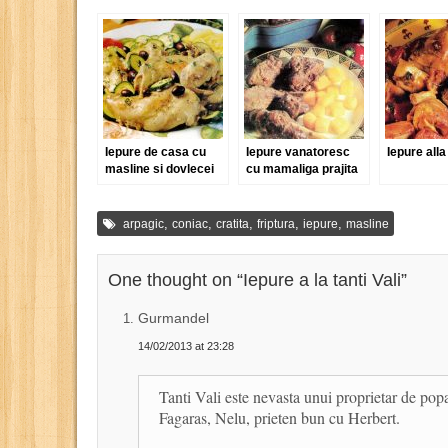
Iepure de casa cu
Iepure vanatoresc
Iepure alla
masline si dovlecei
cu mamaliga prajita
,
,
,
,
,
arpagic
coniac
cratita
friptura
iepure
masline
One thought on “
Iepure a la tanti Vali
”
Gurmandel
14/02/2013 at 23:28
Tanti Vali este nevasta unui proprietar de po
Fagaras, Nelu, prieten bun cu Herbert.