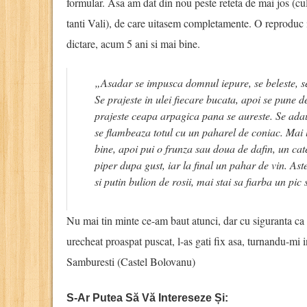
formular. Asa am dat din nou peste reteta de mai jos (cul
tanti Vali), de care uitasem completamente. O reproduc 
dictare, acum 5 ani si mai bine.
„Asadar se impusca domnul iepure, se beleste, se 
Se prajeste in ulei fiecare bucata, apoi se pune de
prajeste ceapa arpagica pana se aureste. Se adaug
se flambeaza totul cu un paharel de coniac. Mai l
bine, apoi pui o frunza sau doua de dafin, un cate
piper dupa gust, iar la final un pahar de vin. Ast
si putin bulion de rosii, mai stai sa fiarba un pic 
Nu mai tin minte ce-am baut atunci, dar cu siguranta ca 
urecheat proaspat puscat, l-as gati fix asa, turnandu-m
Samburesti (Castel Bolovanu)
S-Ar Putea Să Vă Intereseze Și: