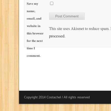
Save my
name,
email, and
website in
This site uses Akismet to reduce spam.
this browser
processed.
for the next
time I
comment.
Copyright 2014 Costachel / All rights reserved