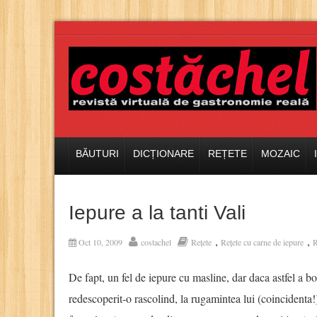
BĂUTURI
DICȚIONARE
REȚETE
MOZAIC
Iepure a la tanti Vali
,
,
Oct 10, 2009
costachel
Rețete
Rețete cu carne de iepure
R
De fapt, un fel de iepure cu masline, dar daca astfel 
redescoperit-o rascolind, la rugamintea lui (coincidenta