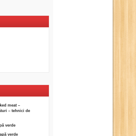
ked meat –
uri – tehnici de
pă verde
eapă verde