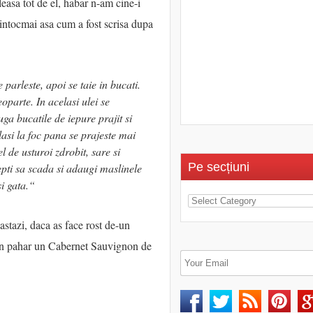
easa tot de el, habar n-am cine-i
intocmai asa cum a fost scrisa dupa
parleste, apoi se taie in bucati.
oparte. In acelasi ulei se
a bucatile de iepure prajit si
asi la foc pana se prajeste mai
l de usturoi zdrobit, sare si
Pe secțiuni
epti sa scada si adaugi maslinele
si gata.“
astazi, daca as face rost de-un
i in pahar un Cabernet Sauvignon de