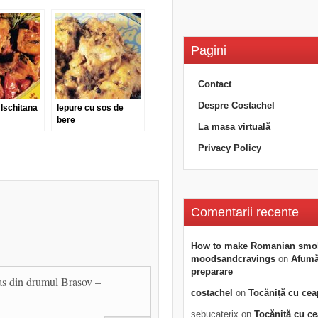
Pagini
Contact
Despre Costachel
 Ischitana
Iepure cu sos de
bere
La masa virtuală
Privacy Policy
Comentarii recente
How to make Romanian smo
moodsandcravings
on
Afumăt
preparare
pas din drumul Brasov –
costachel
on
Tocăniță cu cea
sebucaterix
on
Tocăniță cu c