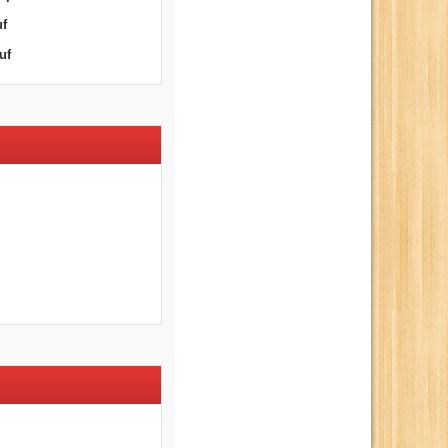
uf
uf