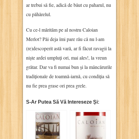
ar trebui să fie, adică de băut cu paharul, nu
cu păhărelul.
Cu ce-l mărităm pe al nostru Caloian
Merlot? Păi deja îmi pare rău că nu l-am
(re)descoperit astă vară, ar fi făcut ravagii la
niște ardei umpluți ori, mai ales!, la vreun
grătar. Dar va fi numai bun și la mâncărurile
tradiționale de toamnă-iarnă, cu condiția să
nu fie prea grase ori prea grele.
S-Ar Putea Să Vă Intereseze Și: