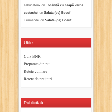
sebucaterix
on
Tocăniță cu ceapă verde
costachel
on
Salata (de) Boeuf
Gurmăndel
on
Salata (de) Boeuf
Utile
Curs BNR
Preparate din pui
Retete culinare
Retete de prajituri
Publicitate