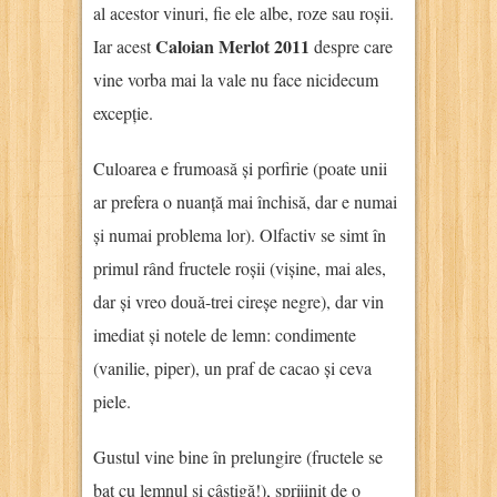
al acestor vinuri, fie ele albe, roze sau roșii.
Caloian Merlot 2011
Iar acest
despre care
vine vorba mai la vale nu face nicidecum
excepție.
Culoarea e frumoasă și porfirie (poate unii
ar prefera o nuanță mai închisă, dar e numai
și numai problema lor). Olfactiv se simt în
primul rând fructele roșii (vișine, mai ales,
dar și vreo două-trei cireșe negre), dar vin
imediat și notele de lemn: condimente
(vanilie, piper), un praf de cacao și ceva
piele.
Gustul vine bine în prelungire (fructele se
bat cu lemnul și câștigă!), sprijinit de o