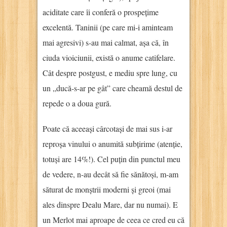
aciditate care îi conferă o prospețime
excelentă. Taninii (pe care mi-i aminteam
mai agresivi) s-au mai calmat, așa că, în
ciuda vioiciunii, există o anume catifelare.
Cât despre postgust, e mediu spre lung, cu
un „ducă-s-ar pe gât” care cheamă destul de
repede o a doua gură.
Poate că aceeași cârcotași de mai sus i-ar
reproșa vinului o anumită subțirime (atenție,
totuși are 14%!). Cel puțin din punctul meu
de vedere, n-au decât să fie sănătoși, m-am
săturat de monștrii moderni și greoi (mai
ales dinspre Dealu Mare, dar nu numai). E
un Merlot mai aproape de ceea ce cred eu că