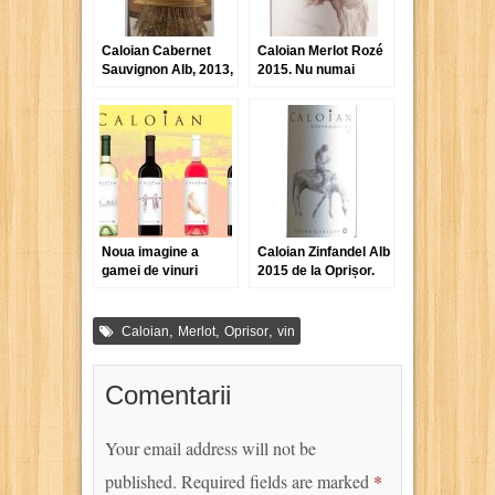
Caloian Cabernet
Caloian Merlot Rozé
Sauvignon Alb, 2013,
2015. Nu numai
Crama Oprișor
pentru că s-au
deschis terasele!
Noua imagine a
Caloian Zinfandel Alb
gamei de vinuri
2015 de la Oprișor.
Caloian de la Crama
Nu s-a schimbat
Oprișor
doar eticheta!
,
,
,
Caloian
Merlot
Oprisor
vin
Comentarii
Your email address will not be
published.
Required fields are marked
*