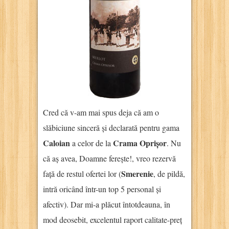
Cred că v-am mai spus deja că am o
slăbiciune sinceră și declarată pentru gama
Caloian
Crama Oprișor
a celor de la
. Nu
că aș avea, Doamne ferește!, vreo rezervă
Smerenie
față de restul ofertei lor (
, de pildă,
intră oricând într-un top 5 personal și
afectiv). Dar mi-a plăcut întotdeauna, în
mod deosebit, excelentul raport calitate-preț