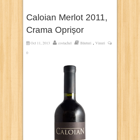
Caloian Merlot 2011,
Crama Oprișor
,
Oct 11, 2013
costachel
Băuturi
Vinuri
0