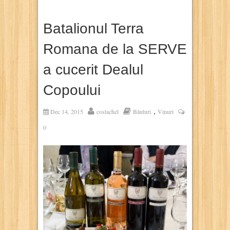
Batalionul Terra
Romana de la SERVE
a cucerit Dealul
Copoului
,
Dec 14, 2015
costachel
Băuturi
Vinuri
0