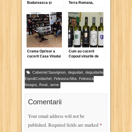
Budureasca și
Terra Romana,
peripețiile lor în
recomandată de La
Dealul Copoului
Revue du Vin de
France
Crama Oprisor a
Cum au cucerit
cucerit Casa Vinului
Copoul vinurile de
Anghel Mihai
Averești
,
,
Cabernet Sauvignon
degustari
degustarile
,
,
Expo&Costachel
Feteasca Alba
Feteasca
,
,
Neagra
Rosé
serve
Comentarii
Your email address will not be
published.
Required fields are marked
*