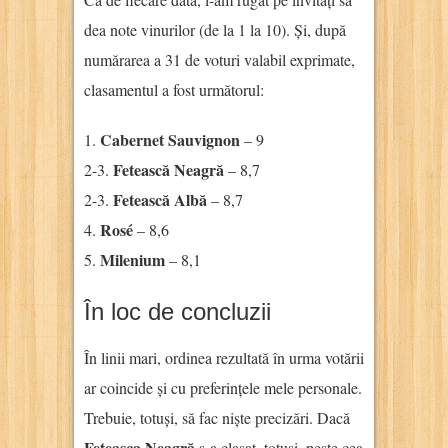
dea note vinurilor (de la 1 la 10). Și, după
numărarea a 31 de voturi valabil exprimate,
clasamentul a fost următorul:
Cabernet Sauvignon
1.
– 9
Fetească Neagră
2-3.
– 8,7
Fetească Albă
2-3.
– 8,7
Rosé
4.
– 8,6
Milenium
5.
– 8,1
În loc de concluzii
În linii mari, ordinea rezultată în urma votării
ar coincide și cu preferințele mele personale.
Trebuie, totuși, să fac niște precizări. Dacă
Feteasca Neagră
s-a clasat, totuși, peste cea