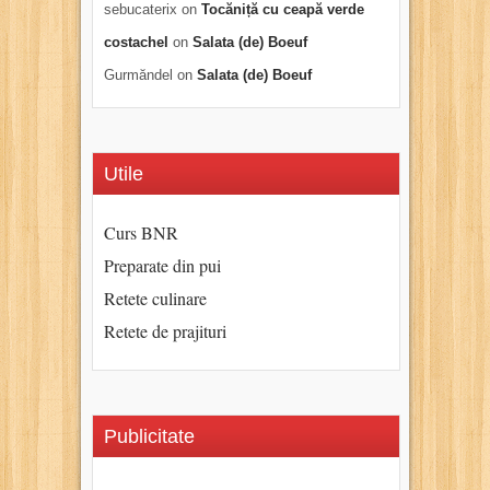
sebucaterix
on
Tocăniță cu ceapă verde
costachel
on
Salata (de) Boeuf
Gurmăndel
on
Salata (de) Boeuf
Utile
Curs BNR
Preparate din pui
Retete culinare
Retete de prajituri
Publicitate