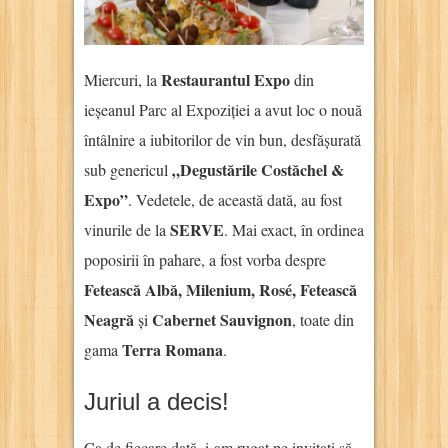
Restaurantul Expo
Miercuri, la
din
ieșeanul Parc al Expoziției a avut loc o nouă
întâlnire a iubitorilor de vin bun, desfășurată
„Degustările Costăchel &
sub genericul
Expo”
. Vedetele, de această dată, au fost
SERVE
vinurile de la
. Mai exact, în ordinea
poposirii în pahare, a fost vorba despre
Fetească Albă, Milenium, Rosé, Fetească
Neagră
Cabernet Sauvignon
și
, toate din
Terra Romana
gama
.
Juriul a decis!
Ca de fiecare dată, i-am rugat pe invitați să