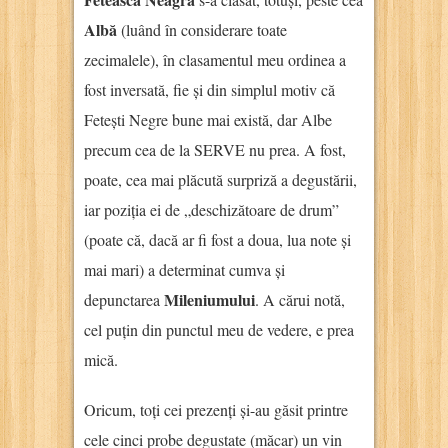
Albă
(luând în considerare toate
zecimalele), în clasamentul meu ordinea a
fost inversată, fie și din simplul motiv că
Fetești Negre bune mai există, dar Albe
precum cea de la SERVE nu prea. A fost,
poate, cea mai plăcută surpriză a degustării,
iar poziția ei de „deschizătoare de drum”
(poate că, dacă ar fi fost a doua, lua note și
mai mari) a determinat cumva și
Mileniumului
depunctarea
. A cărui notă,
cel puțin din punctul meu de vedere, e prea
mică.
Oricum, toți cei prezenți și-au găsit printre
cele cinci probe degustate (măcar) un vin