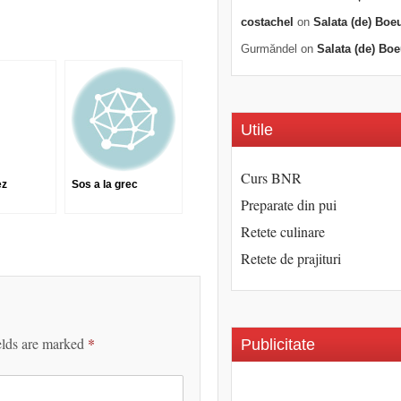
costachel
on
Salata (de) Boe
Gurmăndel
on
Salata (de) Boe
Utile
Curs BNR
ez
Sos a la grec
Preparate din pui
Retete culinare
Retete de prajituri
elds are marked
*
Publicitate