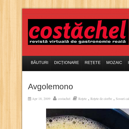
BĂUTURI
DICȚIONARE
REȚETE
MOZAIC
Avgolemono
,
,
Apr 18, 2009
costachel
Rețete
Rețete de ciorbe
Sosuri ca