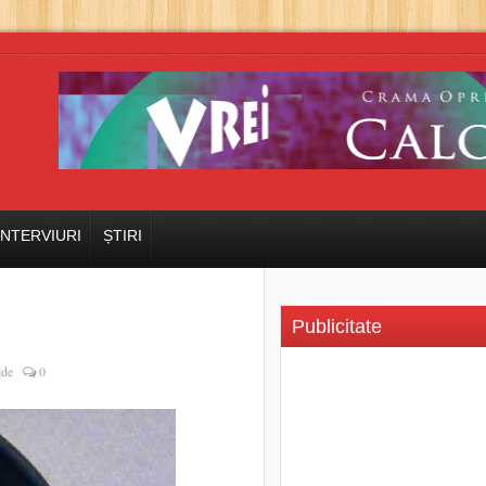
INTERVIURI
ȘTIRI
Publicitate
lde
0