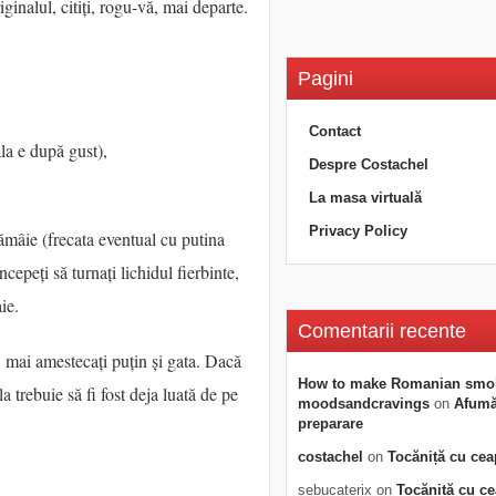
ginalul, citiți, rogu-vă, mai departe.
Pagini
Contact
la e după gust),
Despre Costachel
La masa virtuală
Privacy Policy
ămâie (frecata eventual cu putina
ncepeți să turnați lichidul fierbinte,
ie.
Comentarii recente
ă, mai amestecați puțin și gata. Dacă
How to make Romanian smo
a trebuie să fi fost deja luată de pe
moodsandcravings
on
Afumăt
preparare
costachel
on
Tocăniță cu cea
sebucaterix
on
Tocăniță cu c