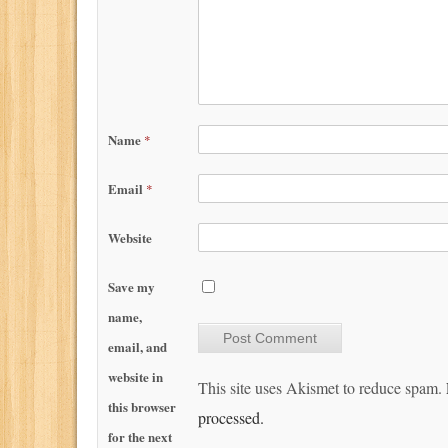
Name
*
Email
*
Website
Save my
name,
email, and
website in
This site uses Akismet to reduce spam.
this browser
processed.
for the next