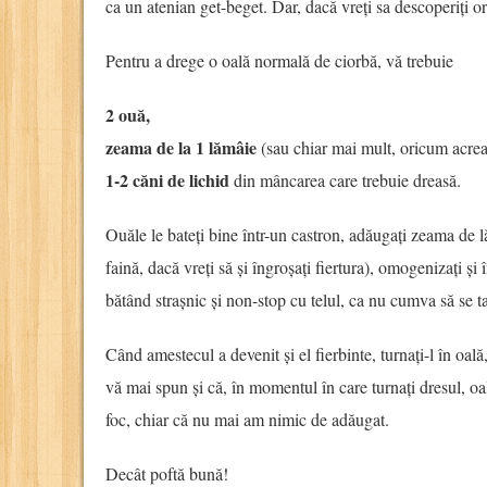
ca un atenian get-beget. Dar, dacă vreți sa descoperiți ori
Pentru a drege o oală normală de ciorbă, vă trebuie
2 ouă,
zeama de la 1 lămâie
(sau chiar mai mult, oricum acrea
1-2 căni de lichid
din mâncarea care trebuie dreasă.
Ouăle le bateți bine într-un castron, adăugați zeama de l
faină, dacă vreți să și îngroșați fiertura), omogenizați și î
bătând strașnic și non-stop cu telul, ca nu cumva să se ta
Când amestecul a devenit și el fierbinte, turnați-l în oal
vă mai spun și că, în momentul în care turnați dresul, oal
foc, chiar că nu mai am nimic de adăugat.
Decât poftă bună!