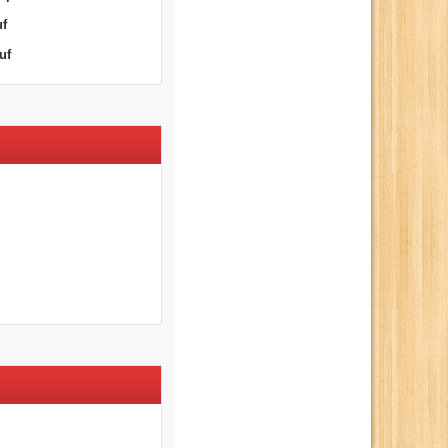
uf
uf