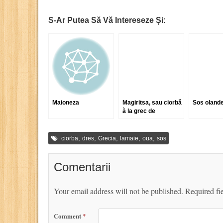
S-Ar Putea Să Vă Intereseze Și:
Maioneza
Magiritsa, sau ciorbă
Sos oland
à la grec de
măruntaie de miel
,
,
,
,
,
ciorba
dres
Grecia
lamaie
oua
sos
Comentarii
Your email address will not be published.
Required fi
Comment
*