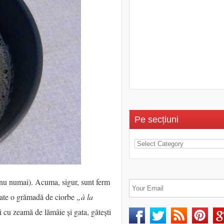
Pe secțiuni
și nu numai). Acuma, sigur, sunt ferm
ucate o grămadă de ciorbe
„à la
i cu zeamă de lămâie și gata, gătești