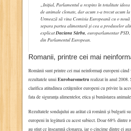
„Inițial, Parlamentul a respins în totalitate ide
de animale clonate, dar acum s-a trecut acum la
Urmează să vina Comisia Europeană cu o nouă p
separa partea alimentară și cea a produselor al
explicat
Daciana Sârbu
, europarlamentar PSD,
din Parlamentul European.
Romanii, printre cei mai neinform
Românii sunt printre cei mai neinformați europeni când 
Eurobarometru
rezultatele unui
realizat în anul 2008. 
clarifica atitudinea cetățenilor europeni cu privire la ac
fata de siguranța alimentelor, etica și bunăstarea animale
Rezultatele sondajului au arătat că românii și bulgarii su
europeni în legătură cu acest subiect. Doar 68% dintre 
au știut ce înseamnă clonarea, iar o cincime dintre ei au