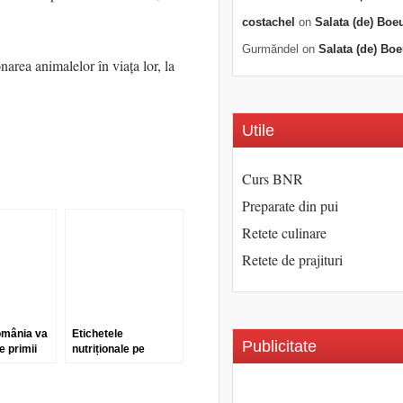
costachel
on
Salata (de) Boe
Gurmăndel
on
Salata (de) Boe
rea animalelor în viața lor, la
Utile
Curs BNR
Preparate din pui
Retete culinare
Retete de prajituri
România va
Etichetele
Publicitate
e primii
nutriționale pe
ători de
alimente, obligatorii
uropei
începând din 2016