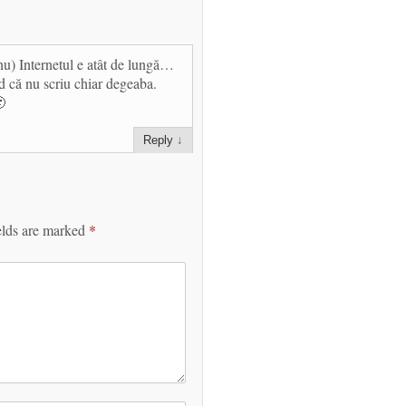
 nu) Internetul e atât de lungă…
ed că nu scriu chiar degeaba.

Reply
↓
elds are marked
*