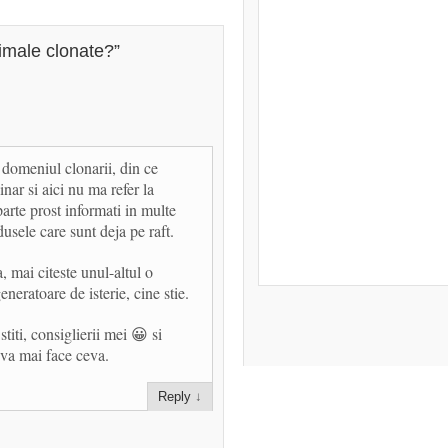
male clonate?
”
 domeniul clonarii, din ce
linar si aici nu ma refer la
arte prost informati in multe
usele care sunt deja pe raft.
a, mai citeste unul-altul o
eneratoare de isterie, cine stie.
iti, consiglierii mei 😀 si
va mai face ceva.
Reply
↓