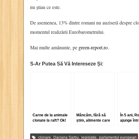
nu știau ce este.
De asemenea, 13% dintre romani nu auziseră despre clona
momentul realizării Eurobarometrului.
Mai multe amănunte, pe
green-report.ro
.
S-Ar Putea Să Vă Intereseze Și:
Carne de la animale
Mâncăm, fără să
În 5 ani, 
clonate la raft? Ok!
știm, alimente care
ajunge într
conțin OMG-uri?
trei produc
miere ai E
,
,
,
clonare
Daciana Sarbu
legislatie
parlamentul european