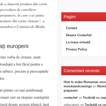
ea de a importa produse din carne
 procedura de conciliere.
ropunere, în care s-ar putea
Pagini
imentare din carne clonata”
, a
 membra a Comisiei de Mediu
Contact
Despre Costachel
La masa virtuală
ați europeni
Privacy Policy
vine vorba de clonare, arată
Sondajul a fost făcut pentru a
Comentarii recente
est subiect, precum și preocupările
lor.
How to make Romanian smo
moodsandcravings
on
Afumăt
nt printre cei mai neinformați
preparare
romani care au răspuns sondajului
costachel
on
Tocăniță cu cea
ziseră despre aceasta tehnică, însă
sebucaterix
on
Tocăniță cu c