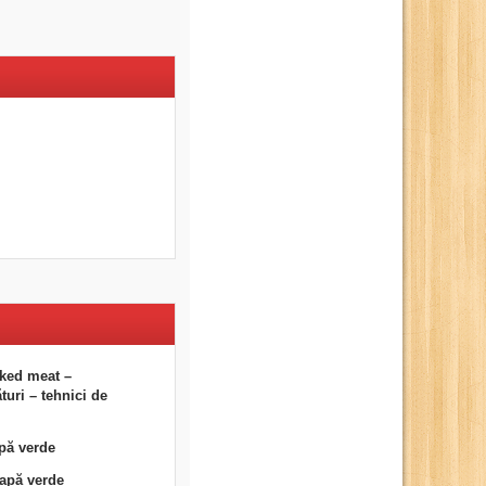
ked meat –
uri – tehnici de
pă verde
eapă verde