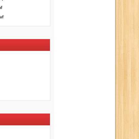
uf
uf