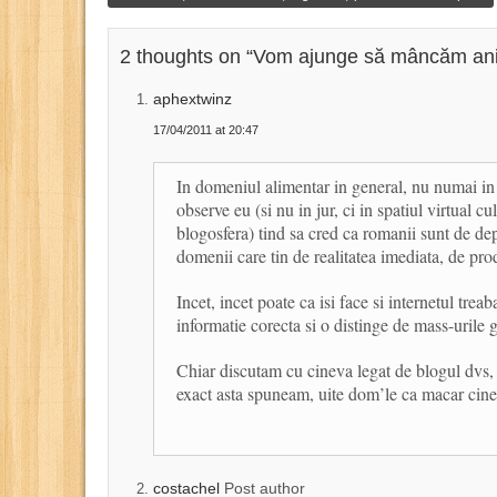
2 thoughts on “
Vom ajunge să mâncăm ani
aphextwinz
17/04/2011 at 20:47
In domeniul alimentar in general, nu numai in
observe eu (si nu in jur, ci in spatiul virtual cu
blogosfera) tind sa cred ca romanii sunt de dep
domenii care tin de realitatea imediata, de prod
Incet, incet poate ca isi face si internetul treab
informatie corecta si o distinge de mass-urile g
Chiar discutam cu cineva legat de blogul dvs, st
exact asta spuneam, uite dom’le ca macar cine
costachel
Post author