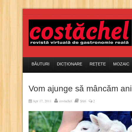
BĂUTURI
DICȚIONARE
REȚETE
MOZAIC
Vom ajunge să mâncăm ani
Apr 17, 2011
costachel
Știri
2