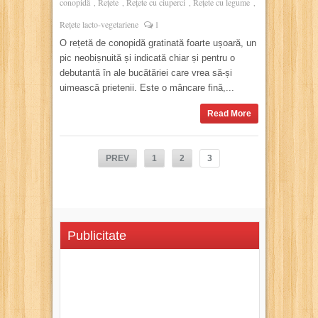
conopidă
Rețete
Rețete cu ciuperci
Rețete cu legume
,
,
,
,
Rețete lacto-vegetariene
1
O rețetă de conopidă gratinată foarte ușoară, un
pic neobișnuită și indicată chiar și pentru o
debutantă în ale bucătăriei care vrea să-și
uimească prietenii. Este o mâncare fină,...
Read More
PREV
1
2
3
Publicitate