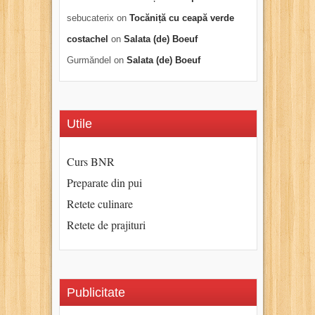
sebucaterix
on
Tocăniță cu ceapă verde
costachel
on
Salata (de) Boeuf
Gurmăndel
on
Salata (de) Boeuf
Utile
Curs BNR
Preparate din pui
Retete culinare
Retete de prajituri
Publicitate