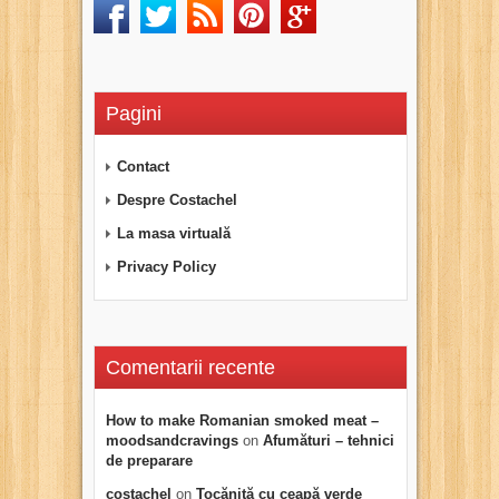
Pagini
Contact
Despre Costachel
La masa virtuală
Privacy Policy
Comentarii recente
How to make Romanian smoked meat –
moodsandcravings
on
Afumături – tehnici
de preparare
costachel
on
Tocăniță cu ceapă verde