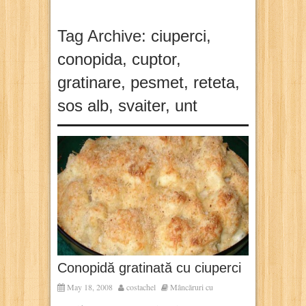
Tag Archive:
ciuperci
,
conopida
,
cuptor
,
gratinare
,
pesmet
,
reteta
,
sos alb
,
svaiter
,
unt
Conopidă gratinată cu ciuperci
May 18, 2008
costachel
Mâncăruri cu