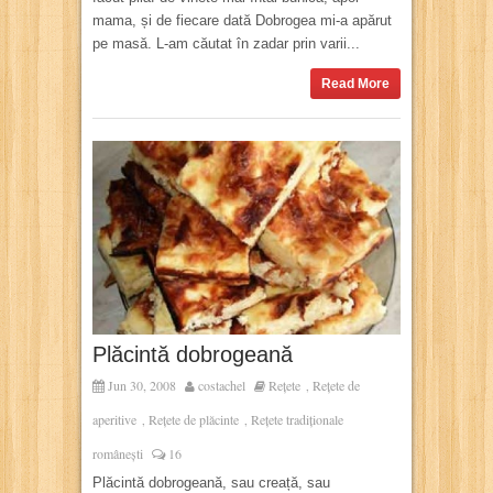
mama, și de fiecare dată Dobrogea mi-a apărut
pe masă. L-am căutat în zadar prin varii...
Read More
Plăcintă dobrogeană
Jun 30, 2008
costachel
Rețete
Rețete de
,
aperitive
Rețete de plăcinte
Rețete tradiționale
,
,
românești
16
Plăcintă dobrogeană, sau creață, sau