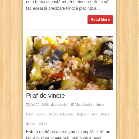
ne-a trimis această rețetă străveche. Și țin să
fac această precizare fiindcă plăcințica...
Read More
Pilaf de vinete
Jul 27, 2008
costachel
Mâncăruri cu vinete
,
Pilaf
Rețete
Rețete cu legume
Rețete cu orez
Rețete
,
,
,
,
de post
11
Este o rețetă pe care o știu din copilărie. Mi-au
făcut pilaf de vinete mai întâi bunica, apoi