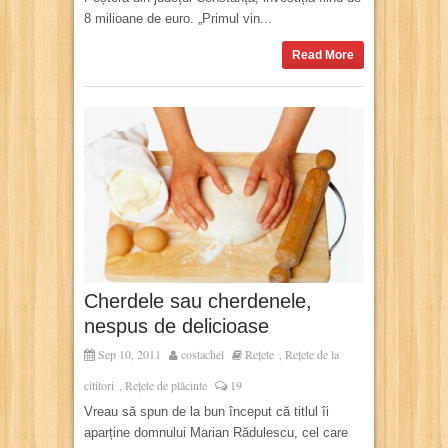
8 milioane de euro. „Primul vin...
Read More
Cherdele sau cherdenele,
nespus de delicioase
Sep 10, 2011
costachel
Rețete
Rețete de la
,
cititori
Rețete de plăcinte
19
,
Vreau să spun de la bun început că titlul îi
aparține domnului Marian Rădulescu, cel care