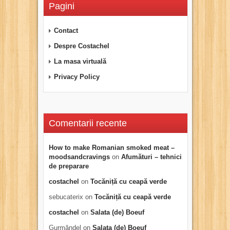
Pagini
Contact
Despre Costachel
La masa virtuală
Privacy Policy
Comentarii recente
How to make Romanian smoked meat –
moodsandcravings
on
Afumături – tehnici
de preparare
costachel
on
Tocăniță cu ceapă verde
sebucaterix
on
Tocăniță cu ceapă verde
costachel
on
Salata (de) Boeuf
Gurmăndel
on
Salata (de) Boeuf