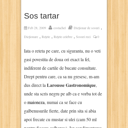
Sos tartar
,
Feb 28, 2009
costachel
Dicționar de sosuri
,
,
,
Dicționare
Rețete
Rețete celebre
Sosuri reci
0
Iata o reteta pe care, cu siguranta, nu o veti
gasi povestita de doua ori exact la fel,
indiferent de cartile de bucate consultate.
Drept pentru care, ca sa nu gresesc, m-am
Larousse Gastronomique
dus direct la
,
unde sta scris negru pe alb ca e vorba tot de
o
maioneza
, numai ca se face cu
galbenusurile fierte, date prin sita si abia
apoi frecate cu mustar si ulei (cam 50 ml
pentru fiecare galbenus). Iar condimentarea