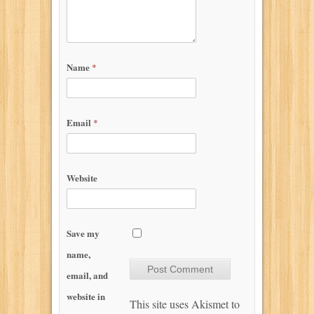
Name
*
Email
*
Website
Save my
name,
email, and
website in
This site uses Akismet to