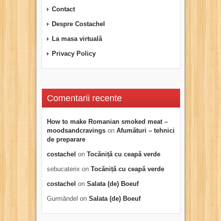
Contact
Despre Costachel
La masa virtuală
Privacy Policy
Comentarii recente
How to make Romanian smoked meat –
moodsandcravings
on
Afumături – tehnici
de preparare
costachel
on
Tocăniță cu ceapă verde
sebucaterix
on
Tocăniță cu ceapă verde
costachel
on
Salata (de) Boeuf
Gurmăndel
on
Salata (de) Boeuf